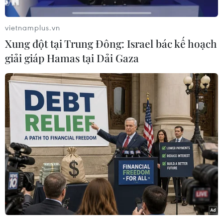
vietnamplus.vn
Xung đột tại Trung Đông: Israel bác kế hoạch
giải giáp Hamas tại Dải Gaza
#Gruzia
#Kavkaz
#David Aliev
#Gián điệp
Nga
Theo dõi VietnamPlus