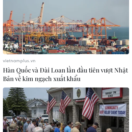
ung thư gan di căn
07/08/2026 04:05
Nga thoái vốn nhà nước khỏi Sân bay
Quốc tế Sheremetyevo
07/08/2026 00:22
vietnamplus.vn
Hàn Quốc và Đài Loan lần đầu tiên vượt Nhật
Bản về kim ngạch xuất khẩu
Nga thông báo tấn công căn
cứ ngầm của Ukraine
06/08/2026 16:21
Tây Ban Nha: 100 người thiệt mạng
trong vụ vượt biển ồ ạt vào Ceuta