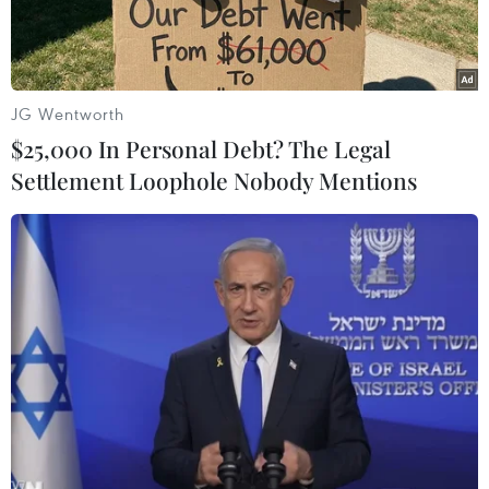
giam về tội phản quốc và làmgián điệp cho
Gruzia.
David Aliev từng được phong quân hàm Trung
JG Wentworth
úy phục vụ trong một đơn vị quân độiNga thuộc
$25,000 In Personal Debt? The Legal
quân khu Nam Kavkaz, đã thu thập tin tức tình
Settlement Loophole Nobody Mentions
báo về hoạt động củaquân khu này và chuyển
cho mẹ để chuyển tiếp cho cơ quan tình báo
Gruzia.
Hai mẹcon Aliev đã được phía Gruzia trả gần
5.000 USD về thông tin tình báo này./.
(Vietnam+)