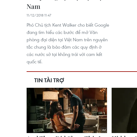
Nam
11/12/2018 11:47
Phó Chủ tịch Kent Walker cho biết Google
đang tìm hiểu các bước để mở Văn
phòng đại diện tại Việt Nam trên nguyên
tắc chung là bảo đảm các quy định ở
các nước sở tại không trái với cam kết
quốc tế.