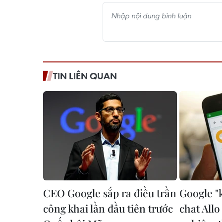
TIN LIÊN QUAN
CEO Google sắp ra điều trần
Google "
công khai lần đầu tiên trước
chat Allo