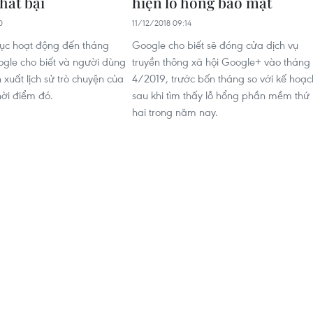
hất bại
hiện lỗ hổng bảo mật
0
11/12/2018 09:14
 tục hoạt động đến tháng
Google cho biết sẽ đóng cửa dịch vụ
gle cho biết và người dùng
truyền thông xã hội Google+ vào tháng
h xuất lịch sử trò chuyện của
4/2019, trước bốn tháng so với kế hoạc
hời điểm đó.
sau khi tìm thấy lỗ hổng phần mềm thứ
hai trong năm nay.