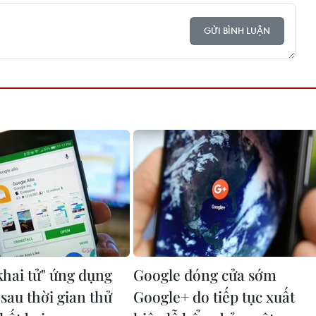
GỬI BÌNH LUẬN
khai tử" ứng dụng
Google đóng cửa sớm
 sau thời gian thử
Google+ do tiếp tục xuất