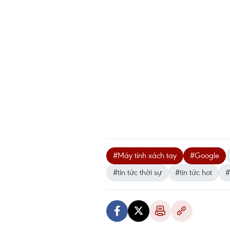
#Máy tính xách tay
#Google
#tin tức thời sự
#tin tức hot
#