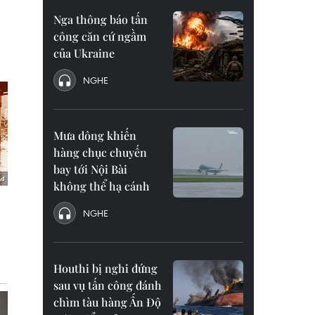
Nga thông báo tấn
công căn cứ ngầm
của Ukraine
NGHE
Mưa dông khiến
hàng chục chuyến
bay tới Nội Bài
không thể hạ cánh
NGHE
Houthi bị nghi đứng
sau vụ tấn công đánh
chìm tàu hàng Ấn Độ