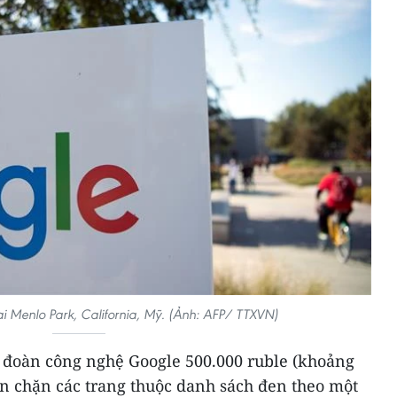
i Menlo Park, California, Mỹ. (Ảnh: AFP/ TTXVN)
p đoàn công nghệ Google 500.000 ruble (khoảng
n chặn các trang thuộc danh sách đen theo một