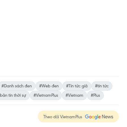
#Danh sách đen
#Web đen
#Tin tức giả
#tin tức
bản tin thời sự
#VietnamPlus
#Vietnam
#Plus
Theo dõi VietnamPlus