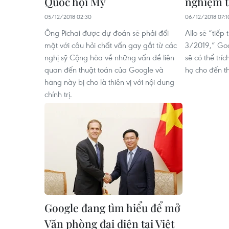
Quốc hội Mỹ
nghiệm t
05/12/2018 02:30
06/12/2018 07:1
Ông Pichai được dự đoán sẽ phải đối
Allo sẽ “tiếp
mặt với câu hỏi chất vấn gay gắt từ các
3/2019,” Goo
nghị sỹ Cộng hòa về những vấn đề liên
sẽ có thể tríc
quan đến thuật toán của Google và
họ cho đến t
hãng này bị cho là thiên vị với nội dung
chính trị.
Google đang tìm hiểu để mở
Văn phòng đại diện tại Việt