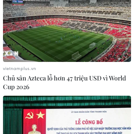
TIN CÙNG CHUYÊN MỤC
vietnamplus.vn
Iceland trước cuộc trưng cầu ý dân
Chủ sân Azteca lỗ hơn 47 triệu USD vì World
về nối lại đàm phán gia nhập EU
Cup 2026
08/08/2026 07:54
Italy bác tối hậu thư của Tây Ban Nha
về kiểm soát biên giới
08/08/2026 07:27