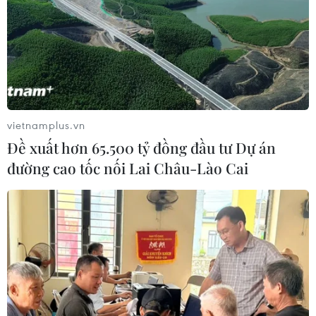
Ukraine thông báo về đợt trao đổi tù nhân
vietnamplus.vn
mới nhất với Nga
Đề xuất hơn 65.500 tỷ đồng đầu tư Dự án
06/05/2022 23:55
đường cao tốc nối Lai Châu-Lào Cai
Phó Thủ tướng Ukraine cho biết đã tiếp nhận từ Nga 41
người, bao gồm 28 quân nhân và 13 dân thường, trong
đợt trao đổi tù nhân mới nhất giữa Ukraine và Nga.