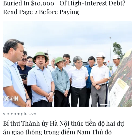
Buried In $10,000+ Of High-Interest Debt?
Read Page 2 Before Paying
Tổng thống Ukraine Zelensky đề nghị trao
đổi tù nhân với Nga
13/04/2022 00:33
vietnamplus.vn
Tổng thống Ukraine đã đề nghị giao cho Nga nhà tài
Bí thư Thành ủy Hà Nội thúc tiến độ hai dự
phiệt thân Điện Kremlin Viktor Medvedchuk, người vừa
án giao thông trọng điểm Nam Thủ đô