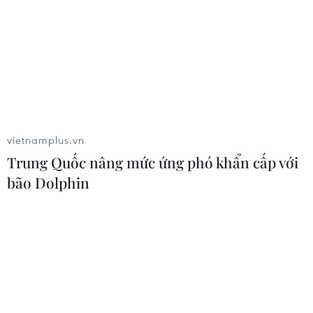
Bỉ tìm ra hướng đi mới trong điều trị
ung thư gan di căn
07/08/2026 04:05
vietnamplus.vn
Trung Quốc nâng mức ứng phó khẩn cấp với
Nga thoái vốn nhà nước khỏi Sân bay
bão Dolphin
Quốc tế Sheremetyevo
07/08/2026 00:22
Nga thông báo tấn công căn
cứ ngầm của Ukraine
06/08/2026 16:21