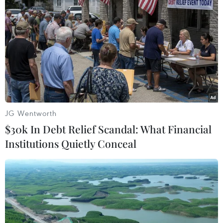
Mỹ và Nga đã đạt thỏa thuận về việc trao
đổi các tù nhân
27/04/2022 15:08
Công dân Nga Konstantin Yaroshenko, người bị tuyên
án 20 năm tù tại Mỹ, đã được trao đổi để lấy cựu lính
thủy đánh bộ Mỹ Trevor Reed, người bị kết án 9 năm tù
JG Wentworth
tại Nga.
$30k In Debt Relief Scandal: What Financial
Institutions Quietly Conceal