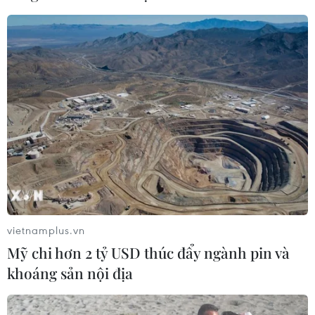
vietnamplus.vn
Mỹ chi hơn 2 tỷ USD thúc đẩy ngành pin và
khoáng sản nội địa