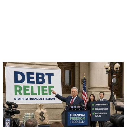
và Washington đang diễn ra nhưng chưa có
thỏa thuận nào đạt được.
Người phát ngôn Tổng thống Nga, Dmitry
Peskov cũng đưa ra tuyên bố tương tự.
Trước đó, kênh truyền hình CNN của Mỹ dẫn
các nguồn tin cho biết Tổng thống Mỹ Joe Biden
ủng hộ kế hoạch trao đổi công dân Nga Viktor
But bị giam giữ ở Mỹ và hai công dân Mỹ
Brittney Griner và Paul Whelan bị giam giữ ở
Nga theo đề xuất của Nga hồi tháng 6 vừa qua.
[Nga khẳng định hiện không có cuộc tiếp xúc
cấp cao nào với Mỹ]
Ngoại trưởng Mỹ Antony Blinken ngày 27/7 cho