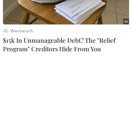
của Nga.
JG Wentworth
$15k In Unmanageable Debt? The "Relief
Program" Creditors Hide From You
Công dân Nga Viktor But bị bắt giữ tại Mỹ. (Ảnh: Getty Images)
Người phát ngôn Bộ Ngoại giao Nga Maria
Zakharova ngày 28/7 cho biết các cuộc đàm
phán về khả năng trao đổi tù nhân giữa Moskva