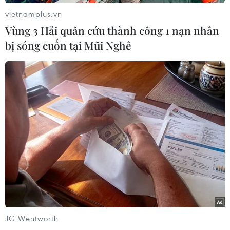
vietnamplus.vn
Vùng 3 Hải quân cứu thành công 1 nạn nhân
bị sóng cuốn tại Mũi Nghê
#Bộ Ngoại giao Nga
#Joe Biden
#Antony Blinken
#Trao đổi tù nhân
Mỹ
Nga
Theo dõi VietnamPlus
TIN LIÊN QUAN
JG Wentworth