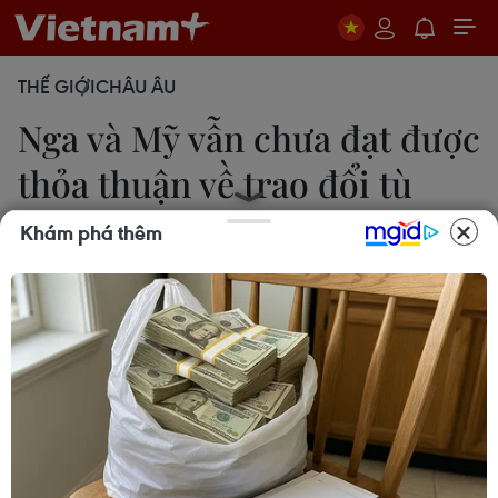
THẾ GIỚI
CHÂU ÂU
Nga và Mỹ vẫn chưa đạt được
thỏa thuận về trao đổi tù
nhân
Khám phá thêm
Thúc Anh
28/07/2022 12:01
Kênh CNN cho biết Tổng thống Mỹ Joe Biden ủng
hộ kế hoạch trao đổi công dân Nga Viktor But bị
giam giữ ở Mỹ và hai công dân Mỹ Brittney Griner
và Paul Whelan bị giam giữ ở Nga theo đề xuất