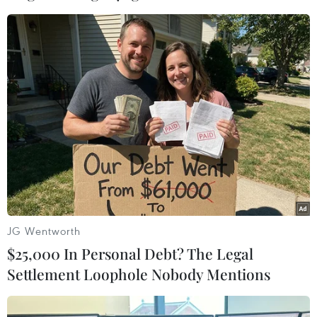
bị chính quyền Kiev bắt giữ sau khi trốn lệnh quản thúc
tại gia.
JG Wentworth
$25,000 In Personal Debt? The Legal
Settlement Loophole Nobody Mentions
Ukraine đạt được thỏa thuận mới về trao
đổi tù nhân với Nga