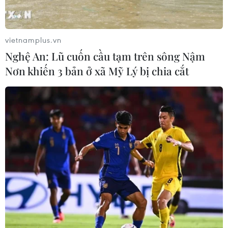
vietnamplus.vn
Nghệ An: Lũ cuốn cầu tạm trên sông Nậm
Nơn khiến 3 bản ở xã Mỹ Lý bị chia cắt