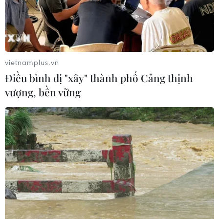
vietnamplus.vn
Điều bình dị "xây" thành phố Cảng thịnh
vượng, bền vững
Ukraine tiếp tục tiến hành trao đổi tù
nhân, thi thể binh sỹ với Nga
18/06/2022 23:58
Bộ Quốc phòng Ukraine cho biết 5 dân thường cùng
hàng chục thi thể binh sỹ nước này đã được trao trả
trong đợt trao đổi tù nhân với số lượng tương ứng với
phía Nga.