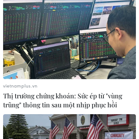
14/04/2022 13:31
Ukraine đã giao nhà tài phiệt Viktor Medvedchuk cho
Nga và đổi lại, tổng cộng 30 người Ukraine, trong đó có
5 sỹ quan, 17 binh sỹ và 8 dân thường sẽ được trở về
nhà ngay trong ngày 14/4.
vietnamplus.vn
Thị trường chứng khoán: Sức ép từ "vùng
trũng" thông tin sau một nhịp phục hồi