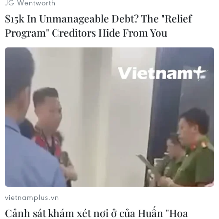
JG Wentworth
thoại di động, 2 ôtô và nhiều tài liệu liên quan.
$15k In Unmanageable Debt? The "Relief
Bước đầu cơ quan điều tra xác định số tiền các
Program" Creditors Hide From You
đối tượng giao dịch đánh bạc bằng hình thức số
lô, đề trong 1 ngày là gần 1 tỷ đồng.
Chuyên án đang được tiếp tục điều tra, mở
rộng./.
Nghệ An phá đường dây
đánh bạc quy mô lớn dưới
hình thức lô đề
Lực lượng chức năng tỉnh Nghệ
An đã bắt 17 đối tượng trong
đường dây do Nguyễn Tuấn Dũng
vietnamplus.vn
cầm đầu, số tiền các đối tượng sử
dụng để đánh bạc dao động từ
Cảnh sát khám xét nơi ở của Huấn "Hoa