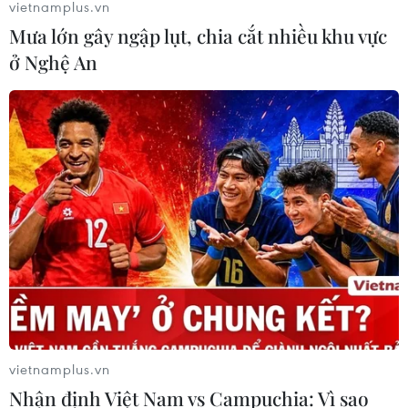
vietnamplus.vn
05/08/2026 13:41
Mưa lớn gây ngập lụt, chia cắt nhiều khu vực
ở Nghệ An
Lập kênh TikTok khởi nghiệp, lừa
đảo chiếm đoạt 15 tỷ đồng
05/08/2026 11:36
Đắk Lắk: Án phạt nghiêm minh với
đối tượng phá hoại đoàn kết dân tộc
05/08/2026 09:58
Hà Nội xét xử ổ nhóm 50 đối tượng tổ
vietnamplus.vn
chức sử dụng ma túy trong quán
Nhận định Việt Nam vs Campuchia: Vì sao