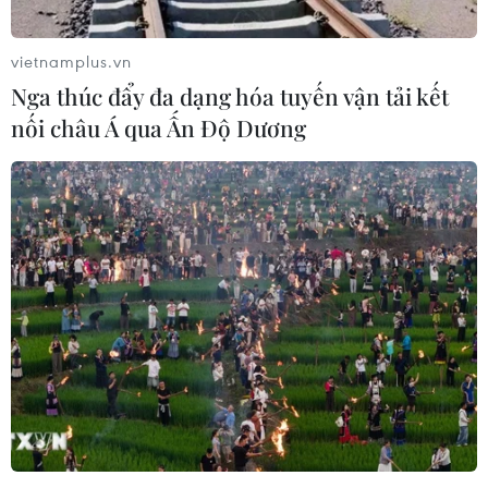
vietnamplus.vn
Nga thúc đẩy đa dạng hóa tuyến vận tải kết
nối châu Á qua Ấn Độ Dương