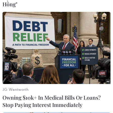
800 triệu đồng đến 1 tỷ đồng mỗi
Hồng"
ngày.
(TTXVN/Vietnam+)
JG Wentworth
Owning $10k+ In Medical Bills Or Loans?
Stop Paying Interest Immediately