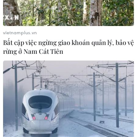
Khẩn trường khám nghiệm
hiện trường, điều tra nguyên nhân
vụ cháy chợ Biên Hòa
06/08/2026 04:37
vietnamplus.vn
Bất cập việc ngừng giao khoán quản lý, bảo vệ
Nâng cao hiệu quả đấu tranh phòng,
rừng ở Nam Cát Tiên
chống tội phạm và vi phạm pháp luật
06/08/2026 04:13
Cảnh báo thủ đoạn lừa đảo đưa lao
động thời vụ sang Hàn Quốc
06/08/2026 04:11
24 năm tù cho 2 vợ chồng tổ