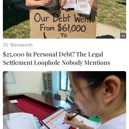
Để tránh bị phát hiện, khi đến khung giờ nhận bảng lô
đề, các đối tượng và các đại lý trong đường dây không
ở nhà hay một chỗ cố định mà thường di chuyển lưu
động.
JG Wentworth
$25,000 In Personal Debt? The Legal
Settlement Loophole Nobody Mentions