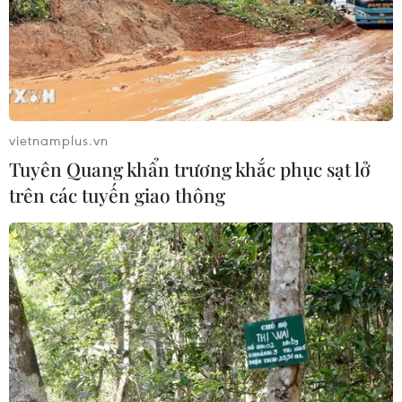
Khởi tố người đi bộ gây tai nạn chết
người trên quốc lộ ở Quảng Trị
06/08/2026 09:44
vietnamplus.vn
Khởi tố Chủ tịch Hội đồng quản trị,
Tuyên Quang khẩn trương khắc phục sạt lở
Giám đốc Công ty cổ phần Mekolor
trên các tuyến giao thông
06/08/2026 09:06
Thêm một nhóm dàn cảnh cướp giật
tại khu Tân Huê Viên sa lưới
06/08/2026 05:57