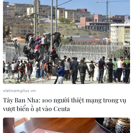
#đường dây ghi lô đề
#Công an tỉnh Nghệ An
#Cảnh sát Hình sự
#Nghệ An
#Hà Nội
#Bình Dương
Bình Dương
TP. Hà Nội
Nghệ An
Tp. Hồ Chí Minh
Theo dõi VietnamPlus
vietnamplus.vn
Tây Ban Nha: 100 người thiệt mạng trong vụ
vượt biển ồ ạt vào Ceuta
TIN LIÊN QUAN