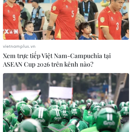
vietnamplus.vn
Xem trực tiếp Việt Nam-Campuchia tại
TIN CÙNG CHUYÊN MỤC
ASEAN Cup 2026 trên kênh nào?
Tây Ninh ngăn chặn, xử lý nghiêm
các vụ việc xâm phạm quyền sở hữu
trí tuệ
08/08/2026 04:29
Dắt chó đi dạo không đúng quy
định, bị phạt đến 2 triệu đồng?
08/08/2026 04:16