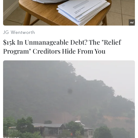
JG Wentworth
$15k In Unmanageable Debt? The "Relief
Program" Creditors Hide From You
Các đối tượng bị bắt giữ. (Ảnh: TTXVN phát)
Ngày 12/6, Phòng Cảnh sát hình sự Công an tỉnh
Nghệ An cho biết đơn vị vừa phá đường dây
đánh bạc dưới hình thức ghi lô, đề với số tiền
hơn 20 tỷ đồng, bắt giữ 10 đối tượng trong