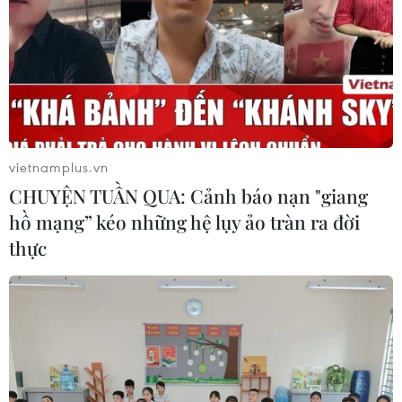
05/08/2026 14:55
Vận chuyển quá cảnh hàng giả và
xâm phạm sở hữu trí tuệ diễn biến
phức tạp
05/08/2026 13:44
vietnamplus.vn
CHUYỆN TUẦN QUA: Cảnh báo nạn "giang
24 năm tù cho đôi vợ chồng tổ chức
hồ mạng” kéo những hệ lụy ảo tràn ra đời
“bay lắc” trong quán karaoke
thực
05/08/2026 13:41
Lập kênh TikTok khởi nghiệp, lừa
đảo chiếm đoạt 15 tỷ đồng
05/08/2026 11:36