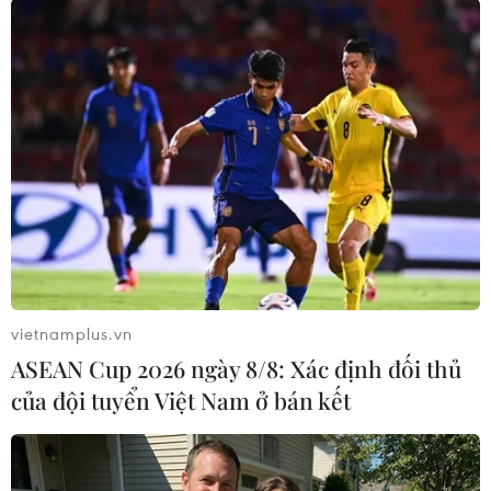
#Ghi lô đề
#Phòng Cảnh sát hình sự
#Công an tỉnh Nghệ An
#Đánh bạc
Nghệ An
Theo dõi VietnamPlus
vietnamplus.vn
ASEAN Cup 2026 ngày 8/8: Xác định đối thủ
của đội tuyển Việt Nam ở bán kết