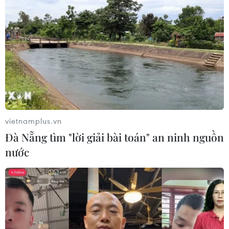
06/08/2026 04:13
Cảnh báo thủ đoạn lừa đảo đưa lao
động thời vụ sang Hàn Quốc
06/08/2026 04:11
vietnamplus.vn
24 năm tù cho 2 vợ chồng tổ
Đà Nẵng tìm "lời giải bài toán" an ninh nguồn
chức “bay lắc” tại Hà Nội
nước
06/08/2026 03:46
Khởi tố thêm 6 đối tượng vụ lập
khống hồ sơ bảo hiểm y tế ở Đắk Lắk