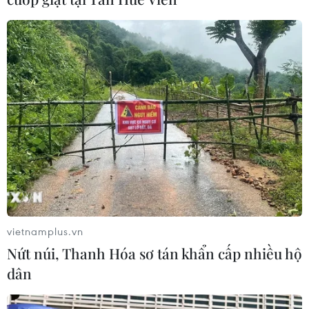
Cảnh sát khám xét nơi ở của Huấn
"Hoa Hồng"
06/08/2026 15:04
Bãi bỏ một số văn bản quy phạm
pháp luật không còn phù hợp
06/08/2026 09:59
Khởi tố người đi bộ gây tai nạn chết
người trên quốc lộ ở Quảng Trị
vietnamplus.vn
06/08/2026 09:44
Nứt núi, Thanh Hóa sơ tán khẩn cấp nhiều hộ
dân
Khởi tố Chủ tịch Hội đồng quản trị,