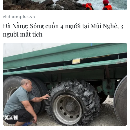
vietnamplus.vn
Đà Nẵng: Sóng cuốn 4 người tại Mũi Nghê, 3
người mất tích
Lai Châu: Phá chuyên án đánh bạc dưới
hình thức ghi lô, đề
09/06/2023 23:27
Các đối tượng bán số lô đề cho người quen, đồng thời
sử dụng chức năng nhắn tin qua mạng xã hội để đối
chiếu thắng thua, sau đó xóa ngay để tránh bị phát
hiện.