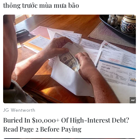
đồng.
thông trước mùa mưa bão
Riêng trong ngày bị bắt giữ, các đối tượng đã sử
dụng tổng số tiền hơn 600 triệu đồng để đánh
bạc.
Cơ quan điều tra đang tiếp tục điều tra, mở rộng
vụ án./.
(TTXVN/Vietnam+)
JG Wentworth
Buried In $10,000+ Of High-Interest Debt?
Read Page 2 Before Paying