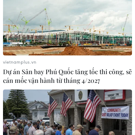
quyết định khởi tố vụ án, khởi tố bị can, Lệnh bắt bị can
để tạm giam đối với các đối tượng chủ mưu tổ chức cho
người nước ngoài đánh bạc.
vietnamplus.vn
Dự án Sân bay Phú Quốc tăng tốc thi công, sẽ
cán mốc vận hành từ tháng 4/2027
Nghệ An: Bắt 10 đối tượng trong đường