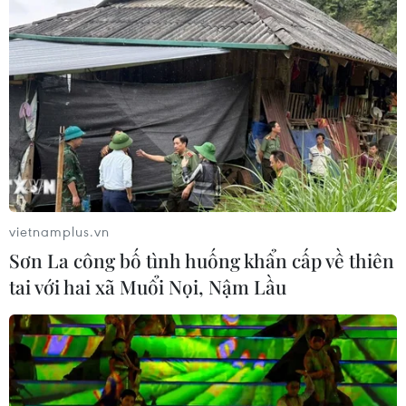
vietnamplus.vn
Sơn La công bố tình huống khẩn cấp về thiên
tai với hai xã Muổi Nọi, Nậm Lầu