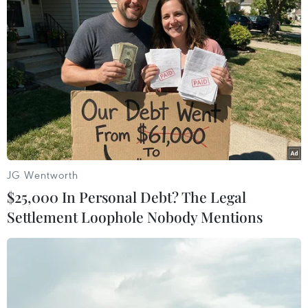
TIN LIÊN QUAN
JG Wentworth
$25,000 In Personal Debt? The Legal
Settlement Loophole Nobody Mentions
Khởi tố vụ án tổ chức cho người nước
ngoài đánh bạc trong khách sạn
31/05/2023 12:58
Cơ quan Cảnh sát điều tra Công an tỉnh Khánh Hòa ra