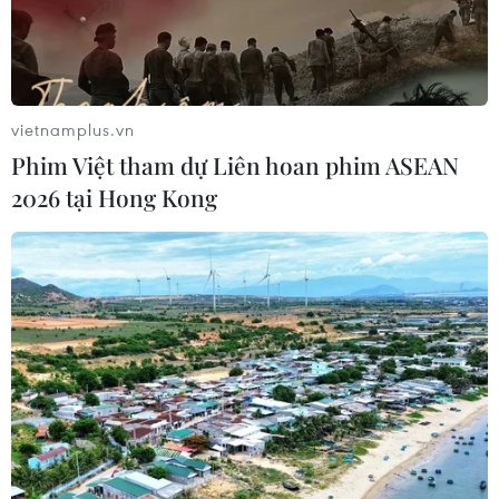
Xem thêm
vietnamplus.vn
Phim Việt tham dự Liên hoan phim ASEAN
2026 tại Hong Kong
CƠ QUAN CHỦ QUẢN: THÔNG TẤN XÃ VIỆT NAM
Tổng Biên tập: TRẦN TIẾN DUẨN
Phó Tổng Biên tập: NGUYỄN THỊ TÁM, KHÚC THANH
THỦY
Sở hữu trí tuệ
Quy định sử dụng
RSS
Hỗ trợ
Ngôn ngữ
TTXVN