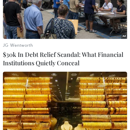
dây đánh bạc hơn 10 tỷ đồng
01/06/2023 12:01
Bước đầu cơ quan chức năng chứng minh số tiền các
đối tượng giao dịch đánh bạc bằng hình thức số lô, số
đề từ đầu tháng Năm vừa qua đến thời điểm bị bắt giữ
JG Wentworth
là hơn 10 tỷ đồng.
$30k In Debt Relief Scandal: What Financial
Institutions Quietly Conceal