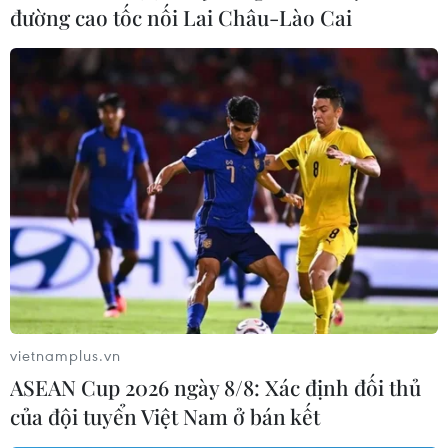
cá độ bóng đá lớn tại tỉnh Nghệ An do đối tượng Giản
đường cao tốc nối Lai Châu-Lào Cai
Tư Công (sinh năm 1991), trú tại phường Hà Huy Tập,
thành phố Vinh cầm đầu.
vietnamplus.vn
ASEAN Cup 2026 ngày 8/8: Xác định đối thủ
của đội tuyển Việt Nam ở bán kết
Hưng Yên: Khởi tố 10 đối tượng trong