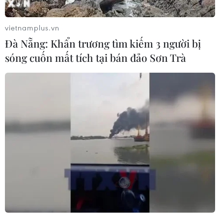
vietnamplus.vn
Đà Nẵng: Khẩn trương tìm kiếm 3 người bị
sóng cuốn mất tích tại bán đảo Sơn Trà
Nghệ An: Bắt 10 đối tượng trong đường
dây đánh bạc hơn 10 tỷ đồng
01/06/2023 12:01
Bước đầu cơ quan chức năng chứng minh số tiền các
đối tượng giao dịch đánh bạc bằng hình thức số lô, số
đề từ đầu tháng Năm vừa qua đến thời điểm bị bắt giữ
là hơn 10 tỷ đồng.