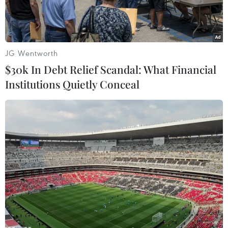
JG Wentworth
$30k In Debt Relief Scandal: What Financial
Institutions Quietly Conceal
Ba đối tượng bị bắt giữ về hành vi đánh bạc dưới hình thức ghi
số lô, số đề. (Ảnh: TTXVN phát)
Ngày 9/6, thông tin từ Công an tỉnh Lai Châu cho
biết đơn vị vừa phá chuyên án đánh bạc giao
dịch hơn 9 tỷ đồng, bắt giữ 3 đối tượng.
Theo nguồn tin của quần chúng nhân dân, trên
địa bàn thành phố Lai Châu có nhóm đối tượng
hoạt động đánh bạc dưới hình thức ghi số lô, số