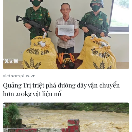
Khởi tố, truy nã 3 đối tượng hoạt
động nhằm lật đổ chính quyền nhân
dân
07/08/2026 13:51
Bảo mẫu tại cơ sở mầm non thừa
nhận hành vi bạo hành hai trẻ
07/08/2026 12:27
vietnamplus.vn
Quảng Trị triệt phá đường dây vận chuyển
Phát hiện đối tượng tàng trữ trái
hơn 210kg vật liệu nổ
phép vũ khí quân dụng
07/08/2026 12:25
Tây Ninh cảnh báo giả mạo cơ quan