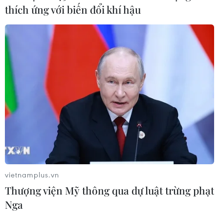
thích ứng với biến đổi khí hậu
Đắk Lắk: Án phạt nghiêm minh với
đối tượng phá hoại đoàn kết dân tộc
05/08/2026 09:58
Hà Nội xét xử ổ nhóm 50 đối tượng tổ
chức sử dụng ma túy trong quán
karaoke
05/08/2026 09:38
Xem thêm
vietnamplus.vn
Thượng viện Mỹ thông qua dự luật trừng phạt
Nga