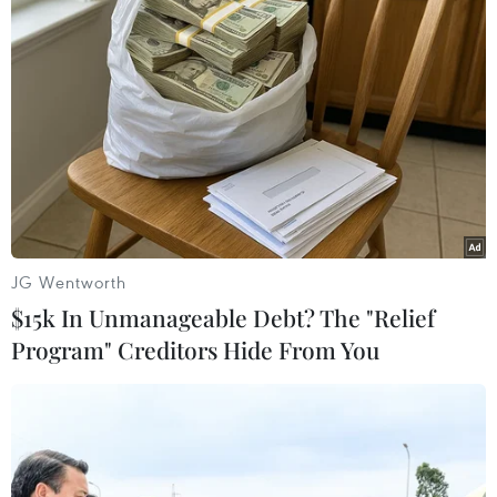
JG Wentworth
$15k In Unmanageable Debt? The "Relief
#Công an tỉnh Lai Châu
#Chuyên án đánh bạc
Program" Creditors Hide From You
#Bán vé số
#Lô đề
#Cảnh sát hình sự
Lai Châu
Theo dõi VietnamPlus