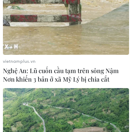
đăng ký kinh doanh để lừa đảo
doanh nghiệp
07/08/2026 08:38
Tiến "Bịp" hầu tòa trong vụ
án tổ chức sử dụng trái phép chất ma
túy
vietnamplus.vn
07/08/2026 04:40
Nghệ An: Lũ cuốn cầu tạm trên sông Nậm
Nơn khiến 3 bản ở xã Mỹ Lý bị chia cắt
Khởi tố đối tượng giả danh Công an,
lừa đảo "chạy án" tại Đắk Lắk
06/08/2026 15:07
Cảnh sát khám xét nơi ở của Huấn