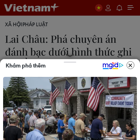
XÃ HỘI
PHÁP LUẬT
Lai Châu: Phá chuyên án
đánh bạc dưới hình thức ghi
lô, đề
Khám phá thêm
Nguyễn Oanh
09/06/2023 23:27
Các đối tượng bán số lô đề cho người quen, đồng
thời sử dụng chức năng nhắn tin qua mạng xã hội
để đối chiếu thắng thua, sau đó xóa ngay để tránh
bị phát hiện.