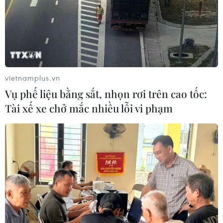
vietnamplus.vn
Vụ phế liệu bằng sắt, nhọn rơi trên cao tốc:
Tài xế xe chở mắc nhiều lỗi vi phạm