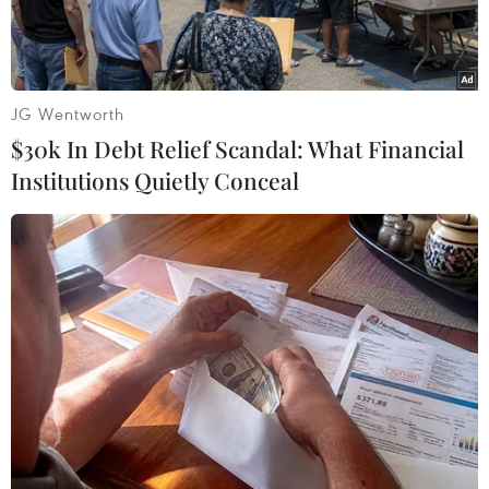
JG Wentworth
$30k In Debt Relief Scandal: What Financial
Institutions Quietly Conceal
Ngoại trưởng Anh Boris Johnson. (Nguồn: EPA)
Ngoại trưởng Anh Boris Johnson ngày 11/6 đã
bác bỏ thông tin được đăng tải trên báo chí rằng
ông muốn thay thế bà Theresa May để trở thành
Thủ tướng Anh.
Trên trang Twitter của mình, ông Boris Johnson
tuyên bố những thông tin trên báo chí Anh rằng
ông đang nỗ lực để trở thành Thủ tướng Anh là