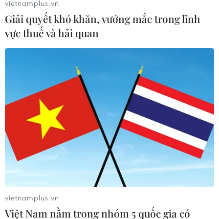
vietnamplus.vn
Giải quyết khó khăn, vướng mắc trong lĩnh
vực thuế và hải quan
Hai cố vấn hàng đầu của Thủ tướng
Theresa May từ chức
10/06/2017 14:25
Ngày 10/6, 2 cố vấn hàng đầu của Thủ tướng Anh xin
từ chức, sau khi đảng Bảo thủ không giành được đa số
ghế cần thiết trong bầu cử Nghị viện Anh hôm 8/6.
vietnamplus.vn
Việt Nam nằm trong nhóm 5 quốc gia có