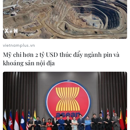
vietnamplus.vn
Mỹ chi hơn 2 tỷ USD thúc đẩy ngành pin và
khoáng sản nội địa
Thủ tướng Anh Theresa May không thay
đổi các bộ trưởng cấp cao
10/06/2017 00:11
Ngày 9/6, Thủ tướng Anh Theresa May sẽ không thay