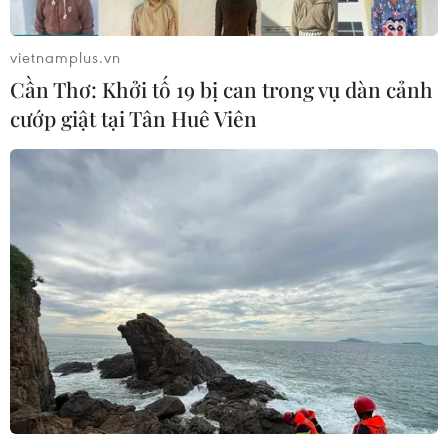
vietnamplus.vn
Cần Thơ: Khởi tố 19 bị can trong vụ dàn cảnh
cướp giật tại Tân Huê Viên
TIN CÙNG CHUYÊN MỤC
Iceland trước cuộc trưng cầu ý dân
về nối lại đàm phán gia nhập EU
08/08/2026 07:54
Italy bác tối hậu thư của Tây Ban Nha
về kiểm soát biên giới
08/08/2026 07:27