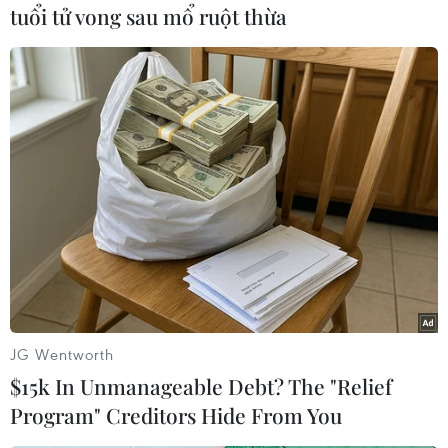
tuổi tử vong sau mổ ruột thừa
Tuy nhiên, bà Theresa May hôm 9/6 thông báo
bà sẽ thành lập một chính phủ mới với sự ủng
hộ của đảng Hợp nhất Dân chủ (DUP), đảng
chính trị lớn nhất Bắc Ireland có đường lối thân
Anh và hiện giữ 10 ghế trong Quốc hội mới. Văn
phòng Thủ tướng Anh ngày 10/6 thông báo DUP
đã nhất trí ủng hộ Chính phủ thiểu số của Thủ
tướng Theresa May tại Quốc hội một cách không
chính thức./.
(TTXVN/Vietnam+)
JG Wentworth
$15k In Unmanageable Debt? The "Relief
Program" Creditors Hide From You