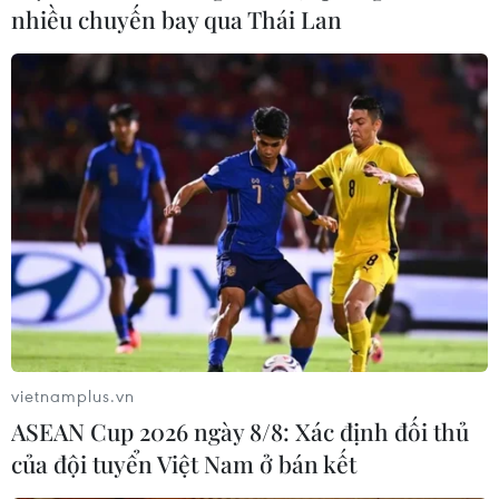
nhiều chuyến bay qua Thái Lan
DUP ủng hộ Chính phủ thiểu số của Thủ
tướng Anh Theresa May
11/06/2017 00:05
Đảng Hợp nhất Dân chủ (DUP - đảng chính trị lớn nhất
Bắc Ireland) đã nhất trí ủng hộ Chính phủ thiểu số của
Thủ tướng Theresa May tại Quốc hội một cách không
chính thức.
vietnamplus.vn
ASEAN Cup 2026 ngày 8/8: Xác định đối thủ
của đội tuyển Việt Nam ở bán kết