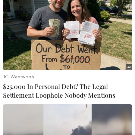
#phạm pháp
#pháp luật
#pháp đình
#xã hội
#an ninh xã hội
#chính trị
#VietnamPlus
#Vietnam
#Plus
Anh
Theo dõi VietnamPlus
JG Wentworth
$25,000 In Personal Debt? The Legal
Settlement Loophole Nobody Mentions
TIN LIÊN QUAN