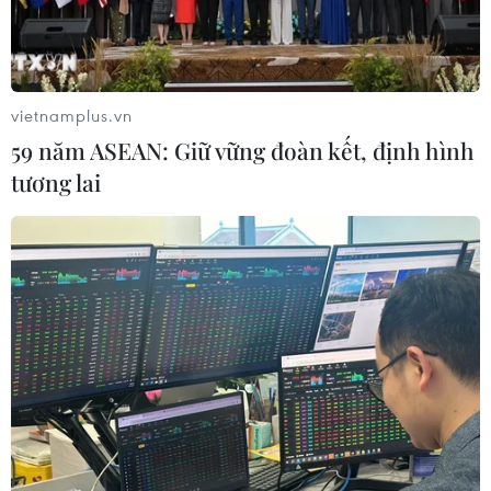
đổi vị trí các bộ trưởng hàng đầu trong chính phủ của
bà như Bộ trưởng Tài chính Philip Hammond và Ngoại
trưởng Boris Johnson.
vietnamplus.vn
59 năm ASEAN: Giữ vững đoàn kết, định hình
tương lai
Những "kịch bản" đàm phán sau cuộc tổng