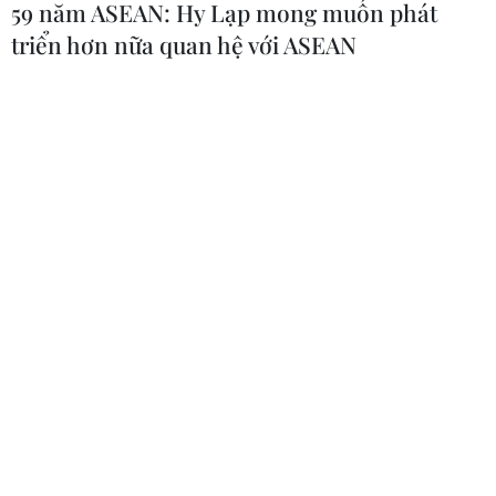
59 năm ASEAN: Hy Lạp mong muốn phát
triển hơn nữa quan hệ với ASEAN
Tàu chở hàng của Thổ Nhĩ Kỳ bị tấn
công trên Biển Đen
04/08/2026 05:54
Vì sao Google khiến Mỹ và
EU đối đầu về chủ quyền số?
04/08/2026 04:13
Máy bay chở khách nội địa đầu tiên
của Nga hoàn tất chuyến bay thử
nghiệm
04/08/2026 01:25