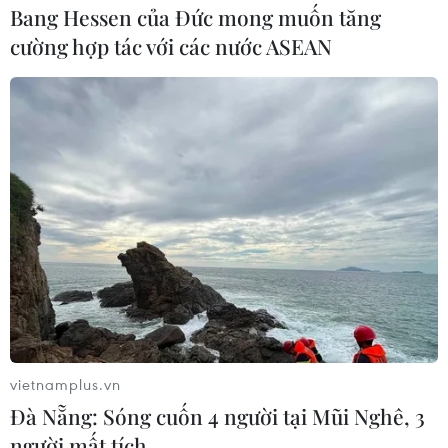
Bang Hessen của Đức mong muốn tăng
cường hợp tác với các nước ASEAN
#tham ô
#Vườn Quốc gia Mũi Cà Mau
#lập quỹ trái phép
#nguyên Giám đốc Vườn Quốc gia Mũi Cà Mau
#Cà Mau
Cà Mau
vietnamplus.vn
Đà Nẵng: Sóng cuốn 4 người tại Mũi Nghê, 3
người mất tích