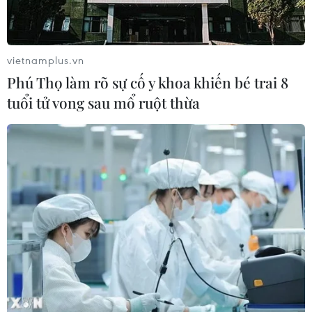
vietnamplus.vn
Phú Thọ làm rõ sự cố y khoa khiến bé trai 8
tuổi tử vong sau mổ ruột thừa