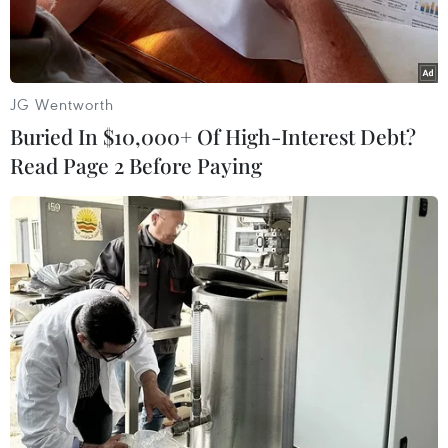
phép.
JG Wentworth
Buried In $10,000+ Of High-Interest Debt?
Read Page 2 Before Paying
Bị cáo Phan Quốc Khải, nguyên Giám đốc Vườn Quốc gia Mũi
Cà Mau (thứ 2, từ phải sang) và 4 thuộc cấp tại phiên tòa.
(Ảnh: TTXVN phát)
Sau 2 ngày xét xử, chiều 27/3, Tòa án Nhân dân