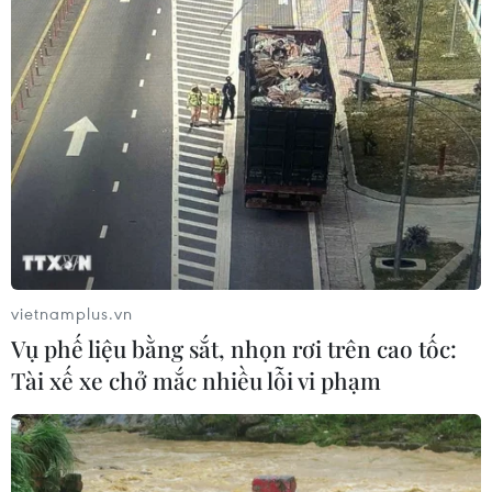
vietnamplus.vn
Vụ phế liệu bằng sắt, nhọn rơi trên cao tốc:
TIN CÙNG CHUYÊN MỤC
Tài xế xe chở mắc nhiều lỗi vi phạm
Chuyển Bộ Công an thông tin 7 cá
nhân bán vàng không rõ nguồn gốc
08/08/2026 14:37