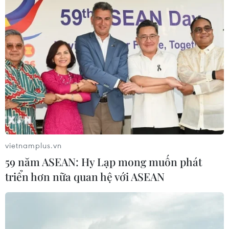
Kỷ luật hai cán bộ liên quan đến sai phạm
tại Vườn Quốc gia Mũi Cà Mau
31/10/2019 10:59
Chủ tịch UBND Cà Mau đã ký quyết định kỷ luật cách
chức Phó trưởng Ban chuyên trách Ban Quản lý Khu dự
trữ sinh quyển Mũi Cà Mau đối với ông Phan Quốc Khải
(nguyên Giám đốc Vườn Quốc gia Mũi Cà Mau).
vietnamplus.vn
59 năm ASEAN: Hy Lạp mong muốn phát
triển hơn nữa quan hệ với ASEAN