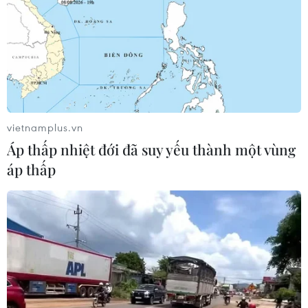
vietnamplus.vn
Áp thấp nhiệt đới đã suy yếu thành một vùng
áp thấp
Cà Mau: Khởi tố, bắt tạm giam nguyên
Giám đốc Vườn Quốc gia Mũi Cà Mau
07/10/2022 07:51
Với thủ đoạn lập quỹ trái phép từ các khoản thu, từ năm
2016-2018, bị can Phan Quốc Khải,nguyên Giám đốc
Vườn Quốc gia Mũi Cà Mau cùng thuộc cấp đã tham ô