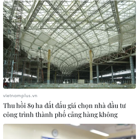
Tổng Biên tập: TRẦN TIẾN DUẨN
Phó Tổng Biên tập: NGUYỄN THỊ TÁM, KHÚC THANH
THỦY
Sở hữu trí tuệ
Quy định sử dụng
RSS
Hỗ trợ
Ngôn ngữ
TTXVN
Dịch vụ tin
Quảng cáo
Liên hệ
vietnamplus.vn
Thu hồi 89 ha đất đấu giá chọn nhà đầu tư
công trình thành phố cảng hàng không
Giấy phép số: 1374/GP-BTTTT do Bộ Thông tin và Truyền thông
cấp ngày 11/9/2008.
Quảng cáo: Phó TBT Nguyễn Thị Tám: 093.5958688, Email: