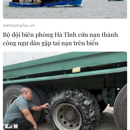
vietnamplus.vn
Bộ đội biên phòng Hà Tĩnh cứu nạn thành
công ngư dân gặp tai nạn trên biển
TIN CÙNG CHUYÊN MỤC