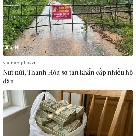
TIN LIÊN QUAN
vietnamplus.vn
Nứt núi, Thanh Hóa sơ tán khẩn cấp nhiều hộ
dân
Năm 2023, tập trung giám sát những lĩnh