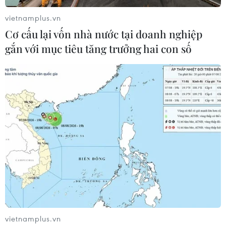
vietnamplus.vn
Cơ cấu lại vốn nhà nước tại doanh nghiệp
gắn với mục tiêu tăng trưởng hai con số
Đang trốn truy nã, bà Nguyễn Thị
Thanh Nhàn AIC vẫn có đơn kháng cáo
31/01/2023 12:14
Bản tin ngày 31/1/2023 của VietnamPlus có những nội
dung như bà Nguyễn Thị Thanh Nhàn AIC có đơn
vietnamplus.vn