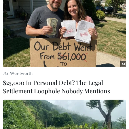
#Nguyễn Thị Thanh Nhàn
#Trung tâm Công nghệ sinh học
#Bộ Công an
#Công ty AIC
#Bệnh viện Đa khoa Đồng Nai
JG Wentworth
Tp. Hồ Chí Minh
$25,000 In Personal Debt? The Legal
Settlement Loophole Nobody Mentions
Theo dõi VietnamPlus