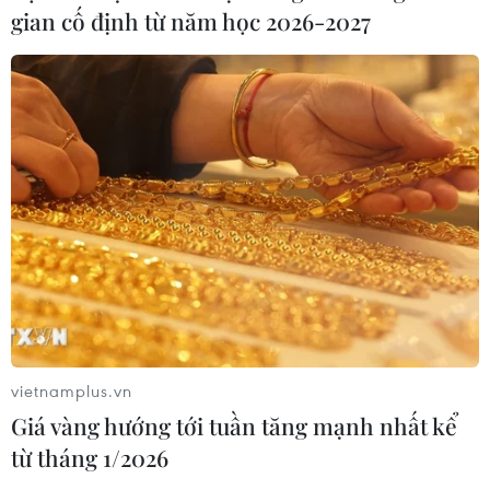
gian cố định từ năm học 2026-2027
Cẩn trọng với thủ đoạn giả danh, đặt
cọc
04/08/2026 14:55
Khởi tố vụ buôn bán hàng giả mạo
nhãn hiệu nổi tiếng tại Đắk Lắk
04/08/2026 14:34
Xem thêm
vietnamplus.vn
Giá vàng hướng tới tuần tăng mạnh nhất kể
từ tháng 1/2026
CƠ QUAN CHỦ QUẢN: THÔNG TẤN XÃ VIỆT NAM