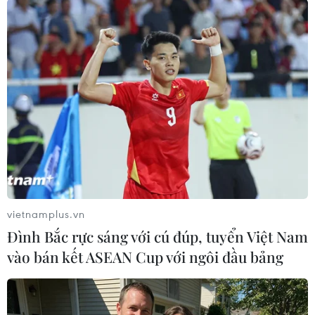
tài sản cho Nhà nước.
Trước đó, Bộ Công an đã khởi tố bị can đối với
Nguyễn Thị Thanh Nhàn, Chủ tịch Hội đồng
quản trị kiêm Tổng Giám đốc Công ty AIC và
Trần Mạnh Hà, Phó Tổng Giám đốc Công ty AIC
(2 bị can đang bị truy nã) trong 2 vụ án Bệnh
viện Đa khoa Đồng Nai và Sở Y tế Quảng Ninh./.
(TTXVN/Vietnam+)
vietnamplus.vn
Đình Bắc rực sáng với cú đúp, tuyển Việt Nam
vào bán kết ASEAN Cup với ngôi đầu bảng