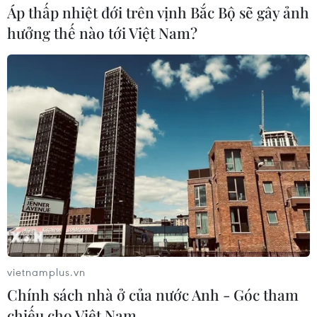
kháng cáo khi đang trốn truy nã; Công an TP.HCM tiếp
Áp thấp nhiệt đới trên vịnh Bắc Bộ sẽ gây ảnh
tục đề nghị truy tố bà Nguyễn Phương Hằng.
hưởng thế nào tới Việt Nam?
vietnamplus.vn
Khởi tố thêm 5 bị can vụ án xảy ra tại Sở Y
Chính sách nhà ở của nước Anh - Góc tham
tế Quảng Ninh, Công ty AIC
chiếu cho Việt Nam