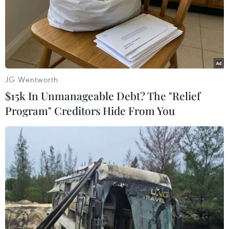
vực dễ phát sinh tiêu cực
12/01/2023 11:39
Trong năm 2023, Ban Chỉ đạo TW về phòng chống tham
nhũng sẽ tập trung thanh tra, kiểm tra, giám sát những
lĩnh vực dễ phát sinh tiêu cực, chuyên môn sâu, khép kín
ở cả Trung ương và địa phương.
JG Wentworth
$15k In Unmanageable Debt? The "Relief
Program" Creditors Hide From You