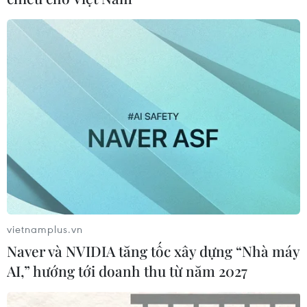
17/03/2023 14:08
Ngày 16/3, Cơ quan Cảnh sát điều tra Bộ Công an khởi
tố 5 bị can trong vụ án vụ án hình sự “Vi phạm quy định
về đấu thầu gây hậu quả nghiêm trọng” xảy ra ở Sở Y
tế tỉnh Quảng Ninh, Công ty AIC....
vietnamplus.vn
Naver và NVIDIA tăng tốc xây dựng “Nhà máy
AI,” hướng tới doanh thu từ năm 2027