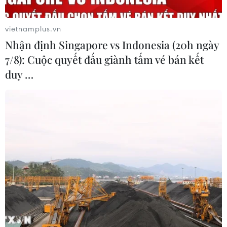
vietnamplus.vn
Nhận định Singapore vs Indonesia (20h ngày
7/8): Cuộc quyết đấu giành tấm vé bán kết
duy …
Vụ AIC thông thầu: 16 bị cáo kháng cáo,
AIC xin xét lại mức bồi thường
31/01/2023 05:30
Luật sư của bị cáo Nguyễn Thị Thanh Nhàn kháng cáo
toàn bộ bản án sơ thẩm, cho rằng chưa đủ căn cứ
chứng minh bị cáo Nhàn là chủ mưu, chỉ đạo việc thông
thầu, việc định giá thiệt hại là quá cao.