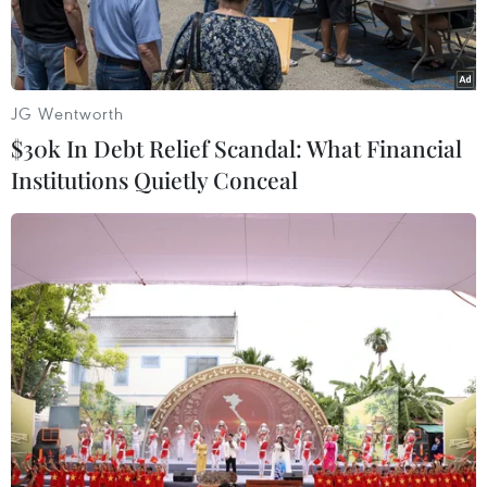
khác.
JG Wentworth
$30k In Debt Relief Scandal: What Financial
Institutions Quietly Conceal
Bị can Nguyễn Thị Thanh Nhàn. (Ảnh: TTXVN phát)
Ngày 20/4, thông tin từ Bộ Công an cho biết Chủ
tịch Hội đồng quản trị Công ty Cổ phần Tiến bộ