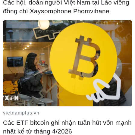
Các hội, đoàn người Việt Nam tại Lào viếng
đồng chí Xaysomphone Phomvihane
Đề xuất thí điểm làn vượt xe trên cao tốc
từ quý 4 năm 2026
10/08/2026 14:00
Từ 15/9, cấp giấy phép kinh doanh vận tải
trực tuyến trên Cổng Dịch vụ công
10/08/2026 12:56
Ngành đường sắt hướng tới mục tiêu
vietnamplus.vn
1.500 container vận tải liên vận Trung
Các ETF bitcoin ghi nhận tuần hút vốn mạnh
Quốc
nhất kể từ tháng 4/2026