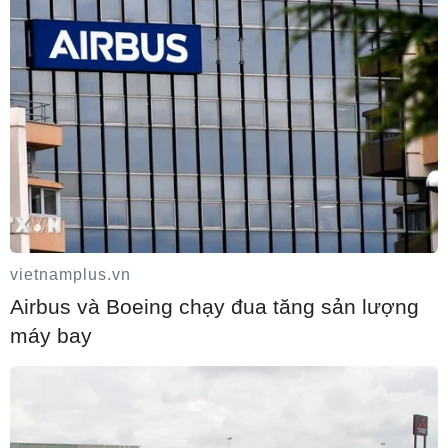
Bí thư Thành ủy Hà Nội thúc tiến độ hai
dự án giao thông trọng điểm Nam Thủ đô
08/08/2026 15:52
Đề xuất hơn 65.500 tỷ đồng đầu tư Dự án
đường cao tốc nối Lai Châu-Lào Cai
vietnamplus.vn
08/08/2026 15:45
Airbus và Boeing chạy đua tăng sản lượng
máy bay
Nghệ An: Sạt lở nghiêm trọng, tỉnh lộ
543D tạm thời tê liệt
08/08/2026 14:09