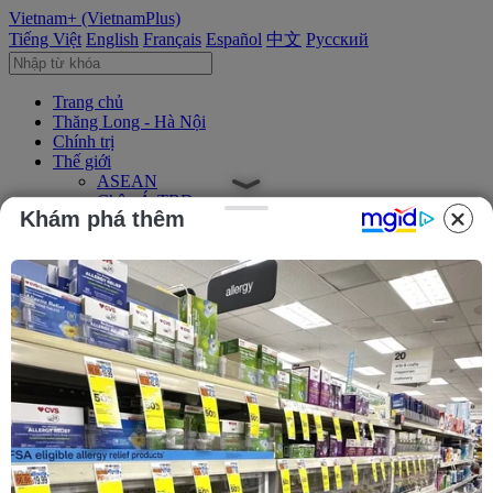
Vietnam+ (VietnamPlus)
Tiếng Việt
English
Français
Español
中文
Русский
Trang chủ
Thăng Long - Hà Nội
Chính trị
Thế giới
ASEAN
Châu Á-TBD
Khám phá thêm
Trung Đông
Châu Âu
Châu Mỹ
Châu Phi
Kinh tế
Kinh doanh
Tài chính
Tín dụng nông thôn
Chứng khoán
Bất động sản
Doanh nghiệp
Thông tin doanh nghiệp
Thông cáo báo chí
Xã hội