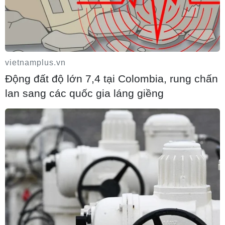
tốc Đà Nẵng-Quảng Ngãi
26/11/2018 16:04
Tổng công ty Đầu tư phát triển đường cao tốc Việt Nam sẽ tổ chức
thi công bù lún đầu cầu, cống thuộc phạm vi gói thầu số 2, 3A, 3B
của dự án xây dựng đường cao tốc Đà Nẵng-Quảng Ngãi.
vietnamplus.vn
Tin cùng chuyên mục
Động đất độ lớn 7,4 tại Colombia, rung chấn
lan sang các quốc gia láng giềng
Chấp thuận chủ trương đầu tư mở rộng
Quốc lộ 56, đoạn qua Đồng Nai
10/08/2026 21:17
Thành phố Hồ Chí Minh sẽ tích hợp IoT
vào hạ tầng giao thông thông minh
10/08/2026 21:08