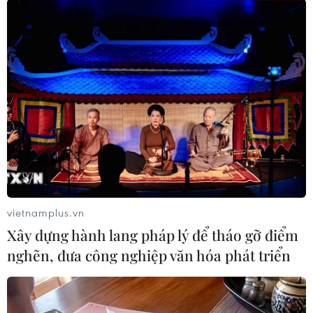
#Barack Obama
#Bill Clinton
#Donald Trump
Mỹ
vietnamplus.vn
Xây dựng hành lang pháp lý để tháo gỡ điểm
nghẽn, đưa công nghiệp văn hóa phát triển
Bạn bè Canada chia sẻ về
Người từng là luật sư riêng
giá trị độc lập, tự chủ của
của Tổng thống Trump trở
Việt Nam
thành Bộ trưởng Tư pháp