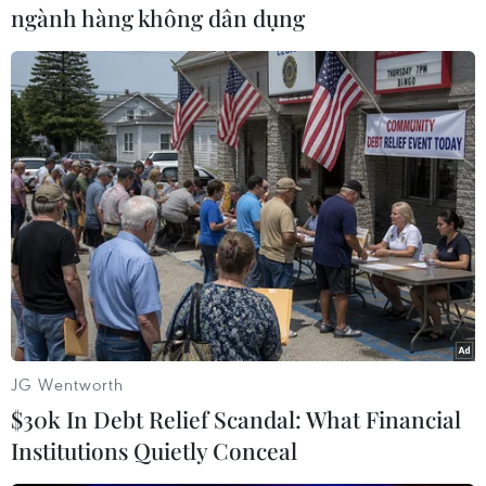
ngành hàng không dân dụng
Vi Diệu
(Vietnam+)
JG Wentworth
$30k In Debt Relief Scandal: What Financial
Institutions Quietly Conceal
#Cựu nguyên thủ
#Tổng thống
#Joe Biden