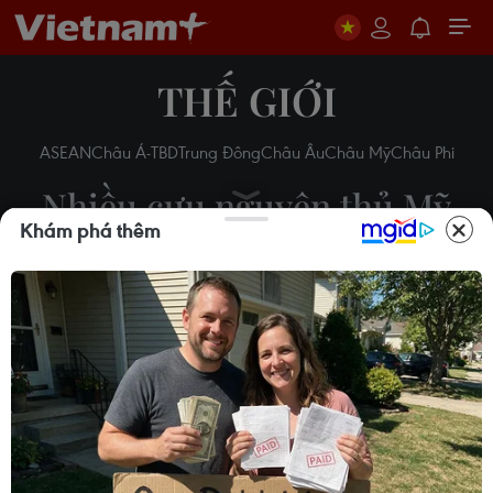
THẾ GIỚI
ASEAN
Châu Á-TBD
Trung Đông
Châu Âu
Châu Mỹ
Châu Phi
Nhiều cựu nguyên thủ Mỹ
Khám phá thêm
đến dự lễ nhậm chức của
ông Joe Biden
Vi Diệu
20/01/2021 15:52