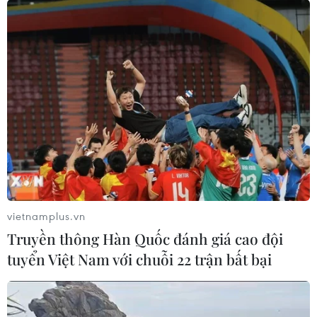
Mỹ hoàn trả khoảng 100 tỷ
Tổng Bí thư, Chủ tịch nước
USD thuế quan sau phán
tiếp Tư lệnh Bộ Chỉ huy
quyết của Tòa án Tối cao
Thái Bình Dương Hoa Kỳ
05/08/2026 22:58
05/08/2026 12:29
vietnamplus.vn
Truyền thông Hàn Quốc đánh giá cao đội
tuyển Việt Nam với chuỗi 22 trận bất bại
Mỹ truy tố đối tượng bị bắt
Mỹ cấm xuất khẩu vật liệu
tại sân golf của Tổng thống
pin tái chế và phế liệu
Trump
vonfram trong một năm