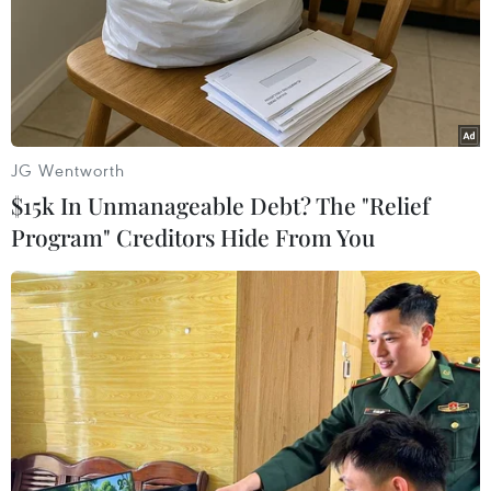
Kinh tế Mỹ bất ngờ mất
Tổng thống Mỹ Donald
23.000 việc làm trong
Trump nói còn quá sớm để
tháng 7
bàn về người kế nhiệm
07/08/2026 13:57
07/08/2026 06:29
JG Wentworth
$15k In Unmanageable Debt? The "Relief
Program" Creditors Hide From You
Meta bồi thường gần 600
Chuyên gia Canada đánh
triệu USD vì gây tổn hại
giá cao bản lĩnh đối ngoại
sức khỏe tâm thần trẻ em
của Việt Nam
07/08/2026 04:28
07/08/2026 03:49