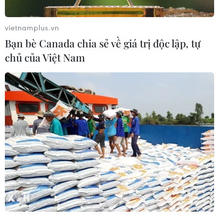
07/08/2026 00:25
vietnamplus.vn
Bạn bè Canada chia sẻ về giá trị độc lập, tự
chủ của Việt Nam
Mexico triển khai hàng
Mỹ: Lãi suất thế chấp tăng
nghìn binh sỹ bảo vệ các
lên mức cao nhất kể từ
vùng trồng bơ trọng điểm
tháng Bảy năm ngoái
07/08/2026 00:09
07/08/2026 00:05
Mỹ siết chặt quyền công
Bộ Ngoại giao Mỹ mở rộng