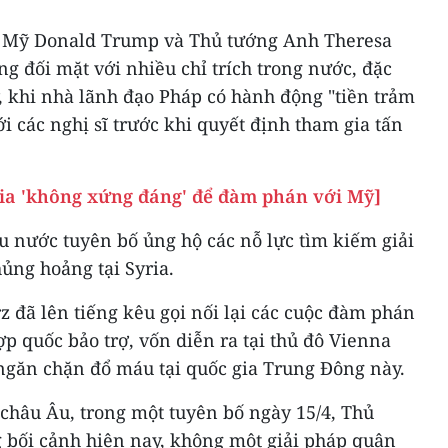
 Mỹ Donald Trump và Thủ tướng Anh Theresa
 đối mặt với nhiều chỉ trích trong nước, đặc
y, khi nhà lãnh đạo Pháp có hành động "tiền trảm
i các nghị sĩ trước khi quyết định tham gia tấn
ria 'không xứng đáng' để đàm phán với Mỹ]
u nước tuyên bố ủng hộ các nỗ lực tìm kiếm giải
ủng hoảng tại Syria.
 đã lên tiếng kêu gọi nối lại các cuộc đàm phán
ợp quốc bảo trợ, vốn diễn ra tại thủ đô Vienna
găn chặn đổ máu tại quốc gia Trung Đông này.
châu Âu, trong một tuyên bố ngày 15/4, Thủ
 bối cảnh hiện nay, không một giải pháp quân