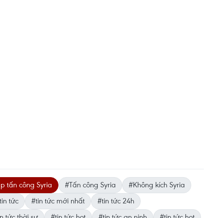
 tấn công Syria
#Tấn công Syria
#Không kích Syria
tin tức
#tin tức mới nhất
#tin tức 24h
n tức thời sự
#tin tức hot
#tin tức an ninh
#tin tức hot