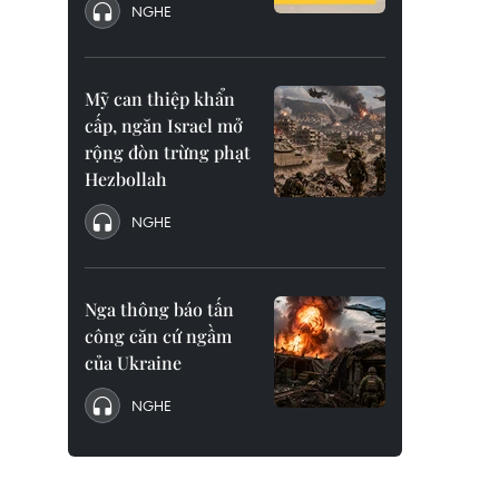
NGHE
Mỹ can thiệp khẩn
cấp, ngăn Israel mở
rộng đòn trừng phạt
Hezbollah
NGHE
Nga thông báo tấn
công căn cứ ngầm
của Ukraine
NGHE