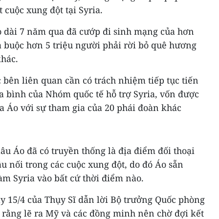
t cuộc xung đột tại Syria.
o dài 7 năm qua đã cướp đi sinh mạng của hơn
à buộc hơn 5 triệu người phải rời bỏ quê hương
khác.
c bên liên quan cần có trách nhiệm tiếp tục tiến
 bình của Nhóm quốc tế hỗ trợ Syria, vốn được
ủa Áo với sự tham gia của 20 phái đoàn khác
lâu Áo đã có truyền thống là địa điểm đối thoại
cầu nối trong các cuộc xung đột, do đó Áo sẵn
àm Syria vào bất cứ thời điểm nào.
y 15/4 của Thụy Sĩ dẫn lời Bộ trưởng Quốc phòng
rằng lẽ ra Mỹ và các đồng minh nên chờ đợi kết