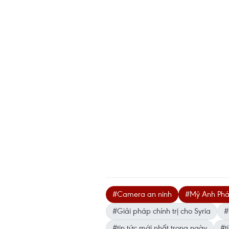
#Camera an ninh
#Mỹ Anh Pháp
#Giải pháp chính trị cho Syria
#
#tin tức mới nhất trong ngày
#ti