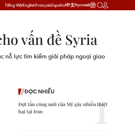
Tiếng Việt
English
Français
Español
中文
Русский
cho vấn đề Syria
c nỗ lực tìm kiếm giải pháp ngoại giao
ĐỌC NHIỀU
Đợt tấn công mới của Mỹ gây nhiều thiệt
hại tại Iran