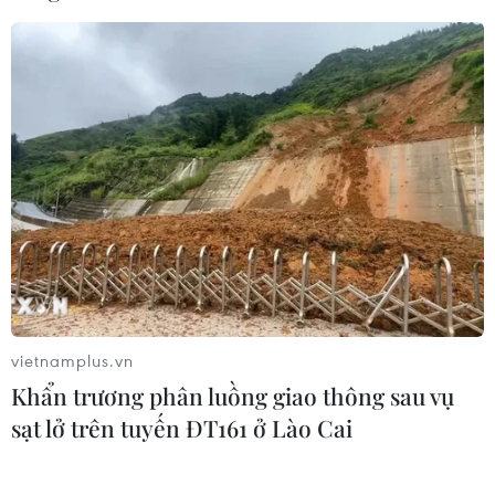
thức ăn bổ sung cho vật nuôi.
vietnamplus.vn
Khẩn trương phân luồng giao thông sau vụ
Cách phòng chống rét cho
sạt lở trên tuyến ĐT161 ở Lào Cai
trâu bò đúng cách
11/01/2021 01:57