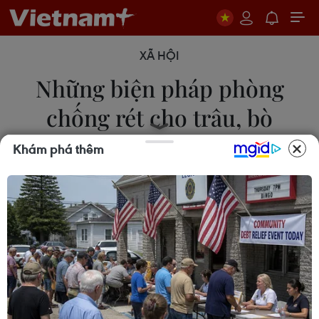
XÃ HỘI
Những biện pháp phòng
chống rét cho trâu, bò
Khám phá thêm
23/01/2024 07:52
Để chủ động phòng, chống rét cho trâu bò và
giảm thiểu thiệt hại do giá rét gây ra có thể áp
dụng một số biện pháp như: Gia cố chuồng trại,
tăng cường vệ sinh, tiêu độc khử trùng chuồng
nuôi.