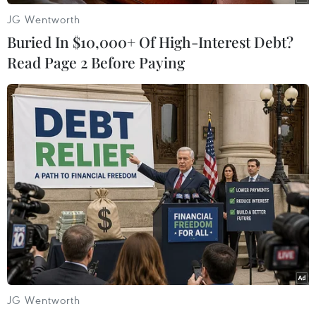
JG Wentworth
Buried In $10,000+ Of High-Interest Debt?
Read Page 2 Before Paying
#Giá rét
#Chống rét cho trâu bò
#Gia súc
Theo dõi VietnamPlus
TIN LIÊN QUAN
JG Wentworth