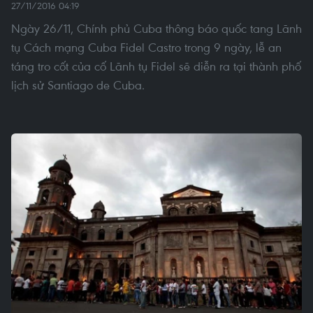
27/11/2016 04:19
Ngày 26/11, Chính phủ Cuba thông báo quốc tang Lãnh
tụ Cách mạng Cuba Fidel Castro trong 9 ngày, lễ an
táng tro cốt của cố Lãnh tụ Fidel sẽ diễn ra tại thành phố
lịch sử Santiago de Cuba.