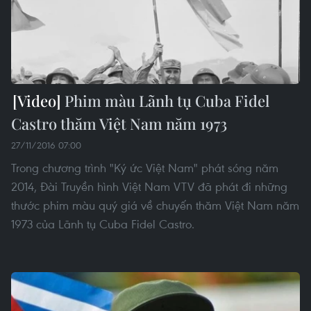
Phim màu Lãnh tụ Cuba Fidel
Castro thăm Việt Nam năm 1973
27/11/2016 07:00
Trong chương trình "Ký ức Việt Nam" phát sóng năm
2014, Đài Truyền hình Việt Nam VTV đã phát đi những
thước phim màu quý giá về chuyến thăm Việt Nam năm
1973 của Lãnh tụ Cuba Fidel Castro.