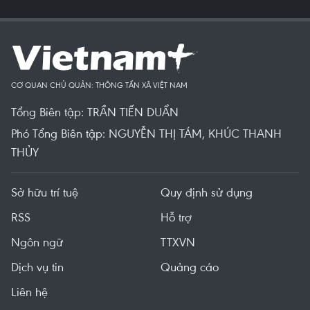
CƠ QUAN CHỦ QUẢN: THÔNG TẤN XÃ VIỆT NAM
Tổng Biên tập: TRẦN TIẾN DUẨN
Phó Tổng Biên tập: NGUYỄN THỊ TÁM, KHÚC THANH
THỦY
Sở hữu trí tuệ
Quy định sử dụng
RSS
Hỗ trợ
Ngôn ngữ
TTXVN
Dịch vụ tin
Quảng cáo
Liên hệ