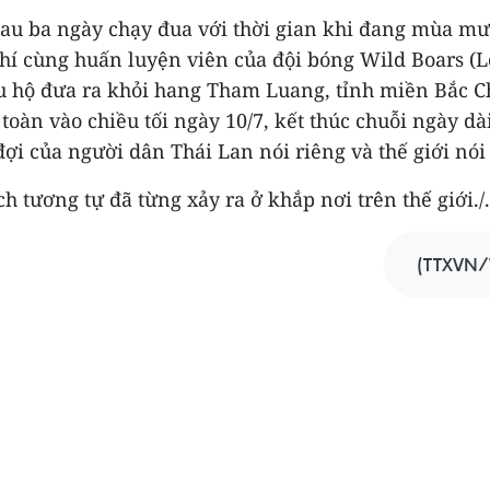
sau ba ngày chạy đua với thời gian khi đang mùa mưa
nhí cùng huấn luyện viên của đội bóng Wild Boars (
u hộ đưa ra khỏi hang Tham Luang, tỉnh miền Bắc C
toàn vào chiều tối ngày 10/7, kết thúc chuỗi ngày dà
đợi của người dân Thái Lan nói riêng và thế giới nói
h tương tự đã từng xảy ra ở khắp nơi trên thế giới./.
(TTXVN/