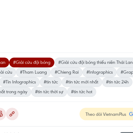
Lan
#Giải cứu đội bóng
#Giải cứu đội bóng thiếu niên Thái Lan
iải cứu
#Tham Luang
#Chieng Rai
#Infographics
#Grap
#Tin Infographics
#tin tức
#tin tức mới nhất
#tin tức 24h
hất trong ngày
#tin tức thời sự
#tin tức hot
Theo dõi VietnamPlus