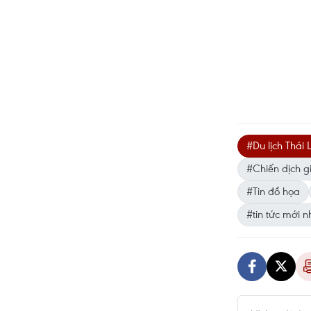
#Du lịch Thái 
#Chiến dịch g
#Tin đồ họa
#tin tức mới n