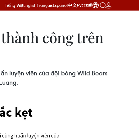
Tiếng Việt
English
Français
Español
中文
Русский
 thành công trên
uấn luyện viên của đội bóng Wild Boars
Luang.