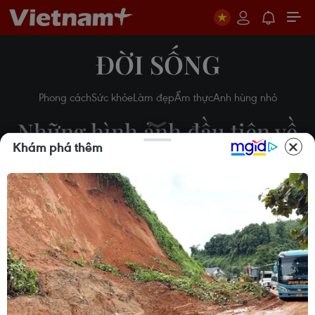
ĐỜI SỐNG
Phong cách
Sức khỏe
Làm đẹp
Ẩm thực
Anh hùng nhỏ
Những hình ảnh đầu tiên về
Khám phá thêm
các thành viên Lợn Rừng
trong bệnh viện
11/07/2018 13:03
Theo dõi VietnamPlus