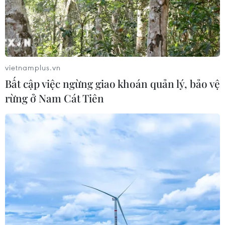
Mưa lũ, sạt lở tại Sri Lanka
Mỹ trục xuất gần 1,5 triệu
khiến 5 người thiệt mạng
người nhập cư trái phép
trong 12 tháng
04/08/2026 23:09
04/08/2026 22:43
vietnamplus.vn
Bất cập việc ngừng giao khoán quản lý, bảo vệ
rừng ở Nam Cát Tiên
WHO ghi nhận tín hiệu
Italy: Hai trận động đất
tích cực từ thử nghiệm
liên tiếp làm rung chuyển
điều trị Ebola tại Congo
khu vực gần tháp nghiêng
Pisa
04/08/2026 22:42
04/08/2026 22:41