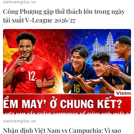
vietnamplus.vn
Công Phượng gặp thử thách lớn trong ngày
tái xuất V-League 2026/27
#Bóng đá
#Giải cứu đội bóng
#Đội bóng thiếu niên
#Hang Tham Luang
#Mắc kẹt
#tin tức mới nhất trong ngày
#tin tức thời sự
#tin tức hot
#VietnamPlus
Thái Lan
vietnamplus.vn
Nhận định Việt Nam vs Campuchia: Vì sao