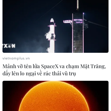
Cách các sân bay Mỹ rút
Trung Quốc: Cảnh sát
ngắn thời gian làm thủ tục
Hong Kong, Macau triệt
phá vụ lừa đảo đầu tư Fun
05/08/2026 07:17
Coffee
vietnamplus.vn
05/08/2026 06:41
Mảnh vỡ tên lửa SpaceX va chạm Mặt Trăng,
dấy lên lo ngại về rác thải vũ trụ
Afghanistan đối mặt khủng
Italy nâng báo động đỏ