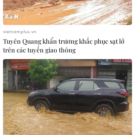
Giới chức Y tế Thái Lan cho biết tình trạng sức khỏe
của các thành viên đội bóng thiếu niên vừa được
giải cứu đang được theo dõi sát sao.
vietnamplus.vn
Tuyên Quang khẩn trương khắc phục sạt lở
trên các tuyến giao thông
Play
Video
(Nguồn: Vietnam+)
Ngày 11/7, giới chức Y tế Thái Lan cho biết tình