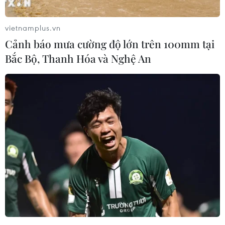
trạng sức khỏe của các thành viên đội bóng
thiếu niên vừa được giải cứu thành công sau
vietnamplus.vn
gần 20 ngày mắc kẹt trong hang Tham Luang ở
Cảnh báo mưa cường độ lớn trên 100mm tại
tỉnh Chiang Rai, miền Bắc nước này, cũng như
Bắc Bộ, Thanh Hóa và Nghệ An
các thành viên tham gia chiến dịch cứu hộ đang
được theo dõi sát sao.
Các cậu bé này sẽ được điều trị cách ly trong
bệnh viện cho đến khi các bác sỹ kết luận họ
không bị nhiễm trùng khi ở trong hang./.
(Vietnam+)