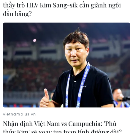
thầy trò HLV Kim Sang-sik cần giành ngôi
đầu bảng?
Bão Dolphin hướng vào
Làn sóng tấn công mạng
miền Đông Trung Quốc,
nhằm vào các quỹ đầu cơ
cảnh báo mưa lớn trên
lớn của Mỹ
diện rộng
06/08/2026 06:47
06/08/2026 08:36
vietnamplus.vn
Nhận định Việt Nam vs Campuchia: 'Phù
thủy Kim' sẽ xoay tua toan tính đường dài?