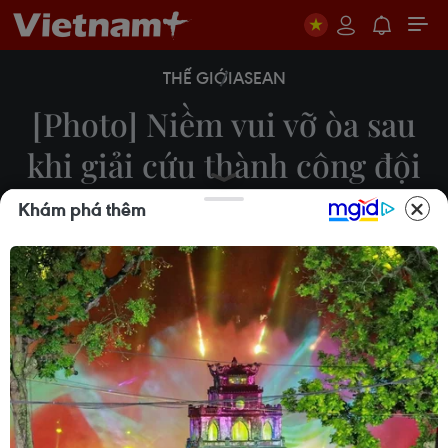
THẾ GIỚI
ASEAN
[Photo] Niềm vui vỡ òa sau
khi giải cứu thành công đội
bóng Thái Lan
Khám phá thêm
11/07/2018 05:03
Sau những giờ phút căng thẳng ngóng theo quá
trình giải cứu đội bóng thiếu niên, người dân Thái
Lan đã vỡ òa trong niềm vui khi biết tất cả các em
nhỏ đã an toàn.