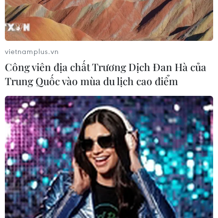
vietnamplus.vn
Công viên địa chất Trương Dịch Đan Hà của
Trung Quốc vào mùa du lịch cao điểm
Nhìn lại chiến dịch giải cứu đội
bóng Thái Lan qua ảnh
11/07/2018 02:16