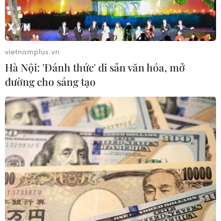
vietnamplus.vn
Hà Nội: 'Đánh thức' di sản văn hóa, mở
đường cho sáng tạo
Người dân Thái Lan mừng vui sau khi nghe tin tất cả các thành
viên đội bóng đã ra ngoài an toàn. (Nguồn: Daily Mail)