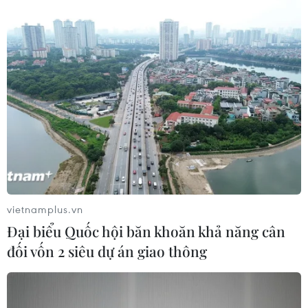
(TTXVN/Vietnam+)
vietnamplus.vn
Đại biểu Quốc hội băn khoăn khả năng cân
đối vốn 2 siêu dự án giao thông
#Du lịch Thái Lan
#đội bóng thiếu niên Thái Lan
#mắc kẹt trong hang động
#tin tức hot
#vietnamplus
Thái Lan