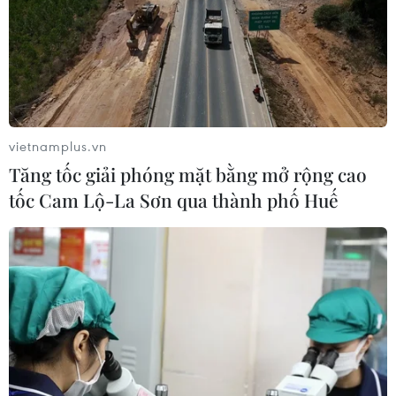
Chủ tịch Quốc hội kiêm Chủ tịch Hạ
viện Vương quốc Thái Lan sẽ thăm
chính thức Việt Nam
03/08/2026 11:26
vietnamplus.vn
Tăng tốc giải phóng mặt bằng mở rộng cao
Tác phẩm điện ảnh “Mưa đỏ” và
tốc Cam Lộ-La Sơn qua thành phố Huế
hành trình gắn kết chiến lược Việt-
Lào
03/08/2026 07:23
ASEAN thúc đẩy xây dựng cơ chế dự
trữ dầu mỏ khu vực
03/08/2026 04:28