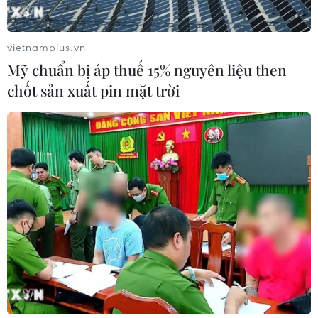
CƠ QUAN CHỦ QUẢN: THÔNG TẤN XÃ VIỆT NAM
vietnamplus.vn
Tổng Biên tập: TRẦN TIẾN DUẨN
Mỹ chuẩn bị áp thuế 15% nguyên liệu then
Phó Tổng Biên tập: NGUYỄN THỊ TÁM, KHÚC THANH
chốt sản xuất pin mặt trời
THỦY
Sở hữu trí tuệ
Quy định sử dụng
RSS
Hỗ trợ
Ngôn ngữ
TTXVN
Dịch vụ tin
Quảng cáo
Liên hệ
Giấy phép số: 1374/GP-BTTTT do Bộ Thông tin và Truyền thông