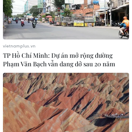
vietnamplus.vn
TP Hồ Chí Minh: Dự án mở rộng đường
Phạm Văn Bạch vẫn dang dở sau 20 năm
Manchester United mời đội "Lợn Rừng"
thăm sân Old Trafford
11/07/2018 01:58
"Quỷ đỏ" thành Manchester của Anh mời đội bóng đá
thiếu niên "Lợn Rừng" của Thái Lan tới thăm sân vận
động Old Trafford sau chiến dịch giải cứu thành công
đội bóng này ở hang Tham Luang.