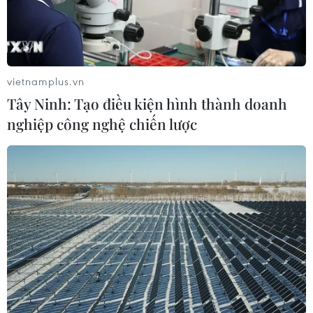
Indonesia: Phà chở 271 người bốc
cháy trên Biển Java, 41 người mất tích
02/08/2026 11:16
vietnamplus.vn
Tây Ninh: Tạo điều kiện hình thành doanh
nghiệp công nghệ chiến lược
Lễ thượng cờ kỷ niệm 59 năm Ngày
thành lập ASEAN
31/07/2026 04:04
Xem thêm