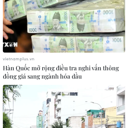
Lãnh đạo thế giới hoan nghênh chiến dịch
giải cứu đội bóng “thần kỳ"
vietnamplus.vn
11/07/2018 00:28
Hàn Quốc mở rộng điều tra nghi vấn thông
Tổng thống Mỹ Donald Trump là một trong những người
đồng giá sang ngành hóa dầu
đầu tiên chúc mừng lực lượng đặc nhiệm Hải quân Thái
Lan với vai trò dẫn dắt trong chiến dịch giải cứu đội
bóng thiếu niên nước này.