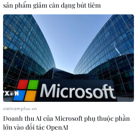
Những tình nguyện viên trong chiến dịch vui mừng vì chiến dịch
sản phẩm giảm cân dạng bút tiêm
thành công. (Nguồn: Daily Mail)
vietnamplus.vn
Doanh thu AI của Microsoft phụ thuộc phần
Những thợ lặn đã phải chịu nhiều hiểm nguy để cứu các em ra
lớn vào đối tác OpenAI
ngoài. (Nguồn: Daily Mail)