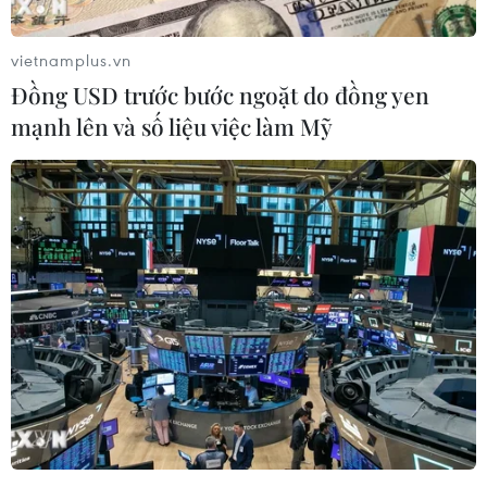
vietnamplus.vn
Đồng USD trước bước ngoặt do đồng yen
mạnh lên và số liệu việc làm Mỹ
Người dân Thái Lan mừng vui sau khi nghe tin tất cả các thành
viên đội bóng đã ra ngoài an toàn. (Nguồn: Daily Mail)