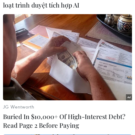
loạt trình duyệt tích hợp AI
dịp Tết. Cách làm giò xào không hề khó mà lại
nhanh.
JG Wentworth
Giò xào. (Nguồn: dep.com.vn)
Buried In $10,000+ Of High-Interest Debt?
Read Page 2 Before Paying
3. Giò hoa, giò nụ