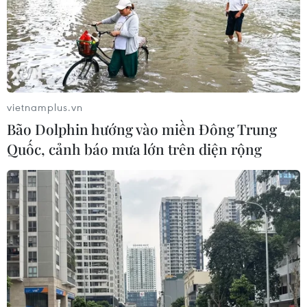
vietnamplus.vn
Bão Dolphin hướng vào miền Đông Trung
Tưng bừng ngày Tết truyền thống
Quốc, cảnh báo mưa lớn trên diện rộng
của đồng bào Mông
10/01/2019 05:05
Những ngày này ở các bản làng vùng cao của huyện
Bắc Yên, tỉnh Sơn La, bà con dân tộc Mông đang rộng
ràng đón Tết truyền thống.