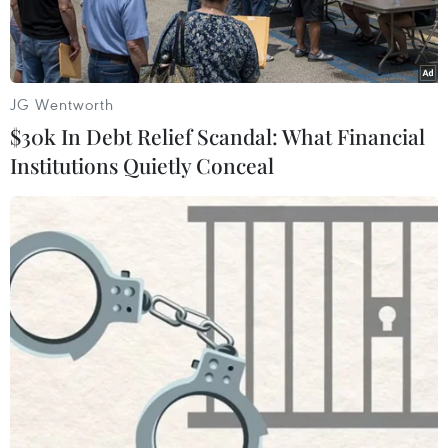
JG Wentworth
$30k In Debt Relief Scandal: What Financial
Institutions Quietly Conceal
Mâm cỗ ngày Tết. (Nguồn: Báo Ảnh Việt Nam)
Cho dù mâm cỗ Tết ngày nay đã có rất nhiều
thay đổi, đối với nhiều gia đình, những món ăn
truyền thống vẫn luôn có ý nghĩa và gợi nhớ,
gợi thương hơn cả. Cho dù bạn có biến tấu đi
thế nào nữa, cũng đừng quên một số món đã đi