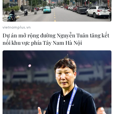
vietnamplus.vn
Dự án mở rộng đường Nguyễn Tuân tăng kết
nối khu vực phía Tây Nam Hà Nội
Mâm cỗ Tết truyền thống ngày càng
phong phú và đa dạng hơn
03/02/2019 00:16
Với những giao thoa về văn hóa, sự góp mặt của nhiều
món ăn thuộc vùng miền khác, tùy theo sở thích của
từng gia đình khiến mâm cỗ ngày Tết ngày càng trở nên