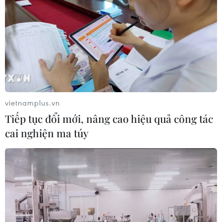
vietnamplus.vn
Tiếp tục đổi mới, nâng cao hiệu quả công tác
cai nghiện ma túy
TIN CÙNG CHUYÊN MỤC
Trình diễn, chế biến bún kèn Hà
Tiên: Lan tỏa tinh hoa ẩm thực Nam
Bộ