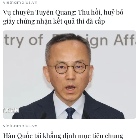
vietnamplus.vn
Vụ chuyên Tuyên Quang: Thu hồi, huỷ bỏ
giấy chứng nhận kết quả thi đã cấp
#Mâm cỗ ngày Tết
#Món ăn truyền thống
#Bánh chưng
#Giò xào
#Nem rán
Theo dõi VietnamPlus
vietnamplus.vn
Hàn Quốc tái khẳng định mục tiêu chung