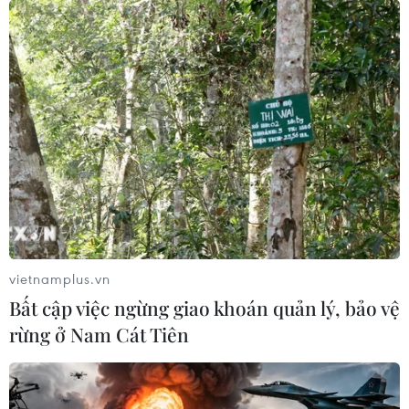
Dù là thời xưa hay nay, Tết Nguyên đán vẫn là ngày lễ
cổ truyền lớn nhất của người Việt, chứa đựng cả quan
niệm sống và những phong tục mang đậm nét văn hóa
dân tộc.
vietnamplus.vn
Bất cập việc ngừng giao khoán quản lý, bảo vệ
rừng ở Nam Cát Tiên