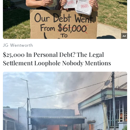
ngán nên hầu như ngày nay, các gia đình cũng
chỉ thường cuốn nem đôi lần trong dịp Tết để
làm mâm cỗ.
JG Wentworth
$25,000 In Personal Debt? The Legal
Settlement Loophole Nobody Mentions
Món nem rán.
10. Xôi