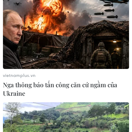
Những phong tục lạ ngày Tết của một số
dân tộc Việt Nam
14/02/2018 10:39
Với người Mông, ba món không thể thiếu trong mâm cỗ
ngày Tết là thịt, rượu và bánh ngô nhưng họ không đón
giao thừa như người Kinh.
vietnamplus.vn
Nga thông báo tấn công căn cứ ngầm của
Ukraine