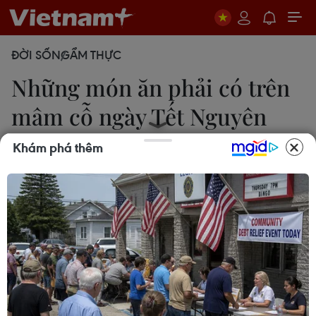
ĐỜI SỐNG
ẨM THỰC
Những món ăn phải có trên
mâm cỗ ngày Tết Nguyên
đán
Khám phá thêm
24/01/2020 00:23
Cho dù mâm cỗ Tết ngày nay đã có rất nhiều thay
đổi, đối với nhiều gia đình, những món ăn truyền
thống vẫn luôn có ý nghĩa và gợi nhớ, gợi thương
hơn cả.