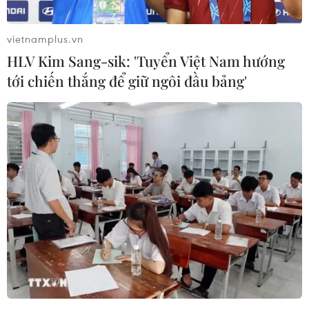
vietnamplus.vn
HLV Kim Sang-sik: 'Tuyển Việt Nam hướng
tới chiến thắng để giữ ngôi đầu bảng'
(Vietnam+)