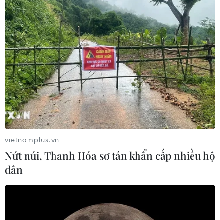
Cùng với món sushi của Nhật Bản và bỏng ngô của Mỹ,
món nem rán giòn rụm của Việt Nam đã trở thành một
trong những món ăn ưa chuộng nhất của người Pháp.
vietnamplus.vn
Nứt núi, Thanh Hóa sơ tán khẩn cấp nhiều hộ
dân
Nem rán giòn rụm: Thưởng thức