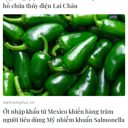
hồ chứa thủy điện Lai Châu
Đội tuyển Argentina mang nửa tấn
thịt bò đến World Cup 2026
10/07/2026 01:25
Ẩm thực mang bản sắc Việt Nam đến
gần hơn với châu Âu và thế giới
09/07/2026 22:47
Nem lụi Huế - hương vị bình dị níu
chân thực khách
vietnamplus.vn
08/07/2026 23:19
Ớt nhập khẩu từ Mexico khiến hàng trăm
người tiêu dùng Mỹ nhiễm khuẩn Salmonella