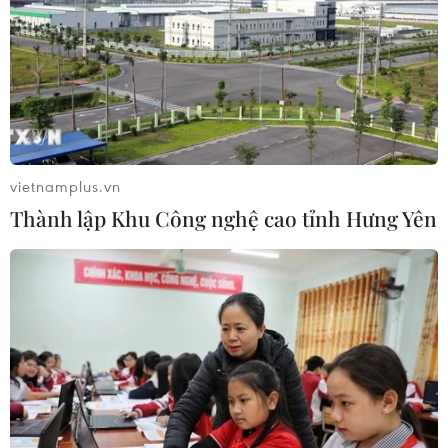
riêng bạn
29/07/2026 06:54
Đầu bếp Việt lan tỏa giá trị ẩm thực
trên đấu trường quốc tế với 37 huy
chương
27/07/2026 03:46
vietnamplus.vn
Thành lập Khu Công nghệ cao tỉnh Hưng Yên
Huế được vinh danh điểm đến ẩm
thực truyền thống độc đáo nhất châu
Á
25/07/2026 02:32
Quảng Ngãi" Tổ chức lễ hội gắn với
món ăn độc đáo của người dân ven
sông Trà