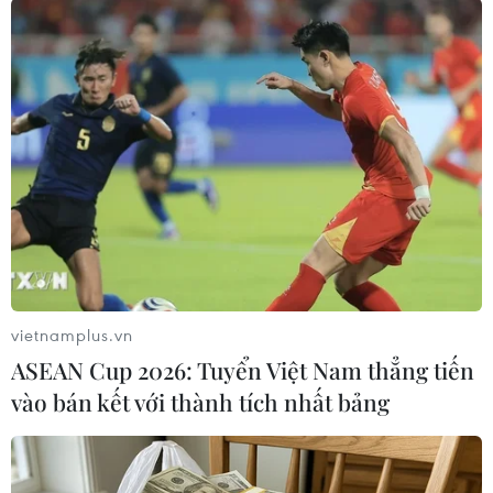
tiên họ được biết đến món nem cuốn của Việt
Nam và được tự tay cuốn những chiếc nem với
những nguyên liệu tươi ngon và có màu sắc hấp
dẫn.
vietnamplus.vn
ASEAN Cup 2026: Tuyển Việt Nam thẳng tiến
vào bán kết với thành tích nhất bảng
Món nem cuốn được bạn bè quốc tế rất yêu thích. (Ảnh: Hồng
Minh/TTXVN)