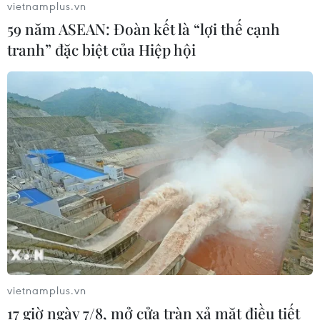
vietnamplus.vn
59 năm ASEAN: Đoàn kết là “lợi thế cạnh
Chuyên gia cảnh báo về xu hướng sử
tranh” đặc biệt của Hiệp hội
dụng thực phẩm lên men
13/07/2026 07:17
Phở Cultural Roadshow tại
Budapest: Lan tỏa hương vị Việt giữa
lòng châu Âu
12/07/2026 07:43
Cháo canh Quảng Bình - món ăn
dân dã gây thương nhớ
10/07/2026 08:08
vietnamplus.vn
17 giờ ngày 7/8, mở cửa tràn xả mặt điều tiết