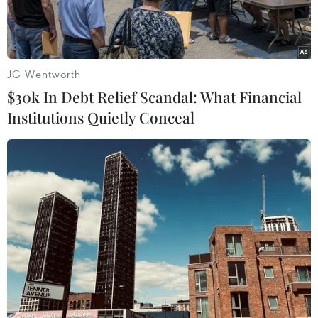
chức.
JG Wentworth
$30k In Debt Relief Scandal: What Financial
Institutions Quietly Conceal
Các khách mời ở Nam Phi hào hứng khoe sản phẩm nem cuốn
tự tay làm. (Ảnh: Hồng Minh/ TTXVN)
Một chút xà lách, một chút cà rốt bào sợi, một
chút dứa thái miếng, một chút bạc hà, một chút