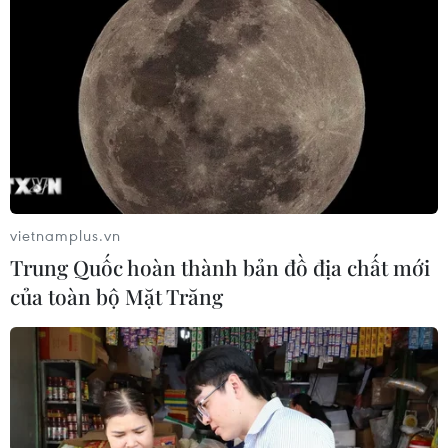
tinh hoa ẩm thực đất Hà thành
14/05/2020 03:16
Mỗi miếng nem là tổng hòa của những vị ngon được
kết hợp từ thịt băm, miến, cà rốt, hành tây, trứng gà,
mộc nhĩ, nấm hương... cùng các loại gia vị. Chẳng thế
mà món ăn này thuộc top món ăn Việt Nam.
vietnamplus.vn
Trung Quốc hoàn thành bản đồ địa chất mới
của toàn bộ Mặt Trăng