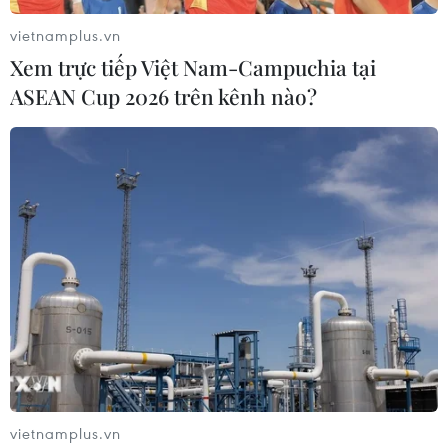
vietnamplus.vn
Xem trực tiếp Việt Nam-Campuchia tại
ASEAN Cup 2026 trên kênh nào?
#Nam Phi
#Nem Việt Nam
#Nem rán
#Nem cuốn
#Ẩm thực Việt Nam
Nam Phi
Theo dõi VietnamPlus
Món ngon vùng miền
vietnamplus.vn