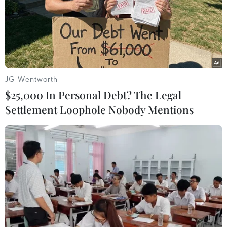
Việt Nam làm tốt vai trò Chủ tịch, giúp thúc đẩy đoàn
kết và quan hệ giữa ASEAN với Nga.
JG Wentworth
$25,000 In Personal Debt? The Legal
Settlement Loophole Nobody Mentions
Tổng thống Hàn Quốc kêu gọi ASEAN tăng
cường hợp tác văn hóa