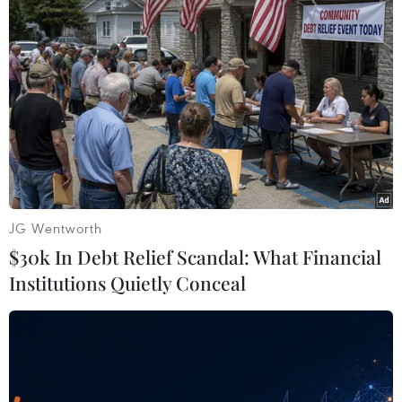
#Năm Chủ tịch ASEAN
#Kiev
#Ukraine
#Quảng bá văn hóa
#Văn hóa ASEAN
#Nem rán
#Ẩm thực
Ukraine
JG Wentworth
Theo dõi VietnamPlus
$30k In Debt Relief Scandal: What Financial
Institutions Quietly Conceal
TIN LIÊN QUAN