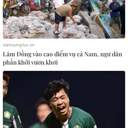
vietnamplus.vn
Lâm Đồng vào cao điểm vụ cá Nam, ngư dân
phấn khởi vươn khơi