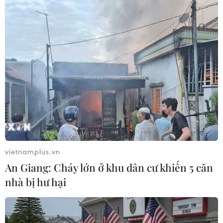
Kết thúc chương trình, các khách mời đã tham
gia phần bốc thăm trúng thưởng và nhận những
món quà mang bản sắc dân tộc của 3 nước
ASEAN./.
(TTXVN/Vietnam+)
vietnamplus.vn
An Giang: Cháy lớn ở khu dân cư khiến 5 căn
nhà bị hư hại