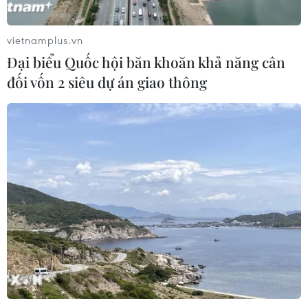
Tổng Bí thư, Chủ tịch nước
tiếp Đại sứ, Đại biện các nước ASEAN
vietnamplus.vn
04/08/2026 12:58
Đại biểu Quốc hội băn khoăn khả năng cân
đối vốn 2 siêu dự án giao thông
Tổng Bí thư, Chủ tịch nước: Cùng
xây dựng Cộng đồng ASEAN đoàn
kết, vững mạnh
04/08/2026 12:57
Thủ tướng Thái Lan đề xuất 3 ưu tiên
cho tương lai ASEAN
04/08/2026 10:45
Hợp tác Nghị viện là trụ cột quan