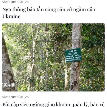
vietnamplus.vn
Nga thông báo tấn công căn cứ ngầm của
Ukraine
Việt Nam chủ trì cuộc họp giữa đại sứ các
nước thành viên EAS
14/02/2020 00:22
Đây là cuộc họp đầu tiên trong năm Chủ tịch ASEAN
2020 của Việt Nam với mục đích kiểm điểm các hoạt
động hợp tác trong khuôn khổ EAS.
vietnamplus.vn
Bất cập việc ngừng giao khoán quản lý, bảo vệ