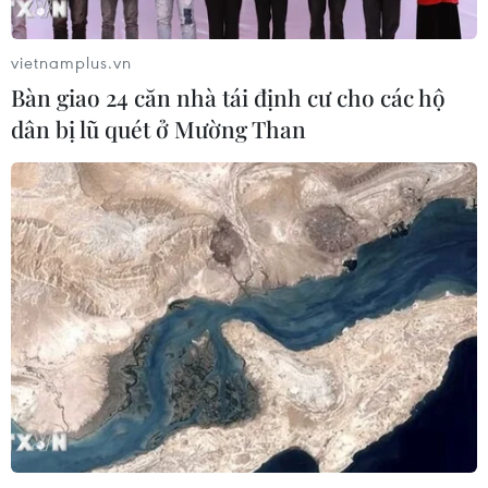
vietnamplus.vn
Bàn giao 24 căn nhà tái định cư cho các hộ
dân bị lũ quét ở Mường Than
TIN CÙNG CHUYÊN MỤC
Kinh nghiệm Đổi mới của Việt Nam
hỗ trợ Lào xây dựng nền kinh tế độc
lập, tự chủ
06/08/2026 15:32
Thư mừng kỷ niệm 50 năm quan hệ