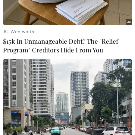
JG Wentworth
$15k In Unmanageable Debt? The "Relief
Program" Creditors Hide From You
Đại sứ quán Việt Nam tại Ukraine phối hợp quảng bá văn hóa
các nước ASEAN. (Ảnh: TTXVN)
Ngày 13/2, Đại sứ quán ba nước ASEAN tại
Ukraine gồm Việt Nam, Malaysia và Indonesia
đã phối hợp tổ chức chương trình giới thiệu văn
hóa và ẩm thực ASEAN.
Đây là sự kiện nhằm quảng bá nghệ thuật và