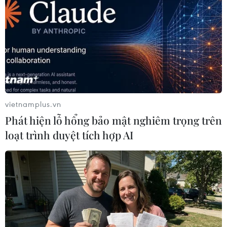
vietnamplus.vn
Phát hiện lỗ hổng bảo mật nghiêm trọng trên
loạt trình duyệt tích hợp AI
Việt Nam đảm nhận cương vị Chủ tịch Ủy
ban ASEAN-Moskva
21/11/2019 13:07
Đại sứ các nước ASEAN đã chúc mừng Đại sứ Ngô Đức
Mạnh trong vai trò Chủ tịch Ủy ban và bày tỏ ủng hộ