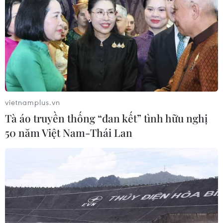
EAS được thành lập năm 2005 và hiện có 18
nước thành viên bao gồm 10 nước ASEAN và 8
nước đối tác của ASEAN (Australia, Trung Quốc,
Ấn Độ, Nhật Bản, Hàn Quốc, New Zealand, Liên
bang Nga và Hoa Kỳ)./.
vietnamplus.vn
Tà áo truyền thống “đan kết” tình hữu nghị
50 năm Việt Nam-Thái Lan