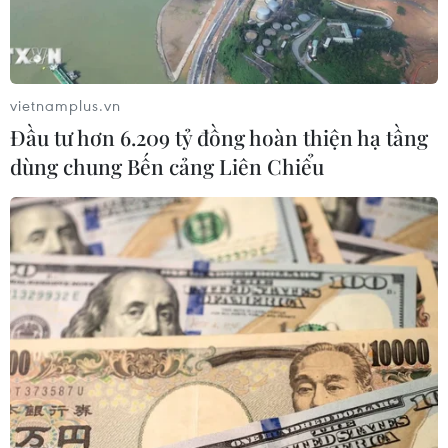
#EAS
#ASEAN
#Chủ tịch
#Đại sứ
#Trần Đức Bình
#Cộng đồng ASEAN
Indonesia
vietnamplus.vn
Đầu tư hơn 6.209 tỷ đồng hoàn thiện hạ tầng
Theo dõi VietnamPlus
dùng chung Bến cảng Liên Chiểu
TIN LIÊN QUAN