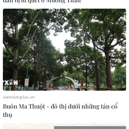
Công suất điện mặt trời của Trung
Quốc dự kiến sẽ vượt điện than trong
quý 3
02/08/2026 23:06
Đánh bom liều chết tại Pakistan, ít
nhất 7 người thiệt mạng
02/08/2026 22:41
vietnamplus.vn
Xem thêm
Buôn Ma Thuột - đô thị dưới những tán cổ
thụ