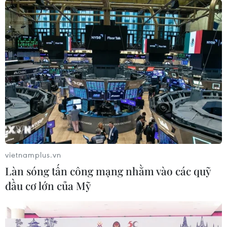
09/01/2020 22:33
Đại sứ Trần Đức Bình chia sẻ ý nghĩa của chủ đề
“ASEAN gắn kết và chủ động thích ứng” và ưu tiên của
Việt Nam trong năm Chủ tịch ASEAN 2020 nhằm đóng
góp vào việc thúc đẩy phát triển Cộng đồng ASEAN.
vietnamplus.vn
Làn sóng tấn công mạng nhằm vào các quỹ
đầu cơ lớn của Mỹ