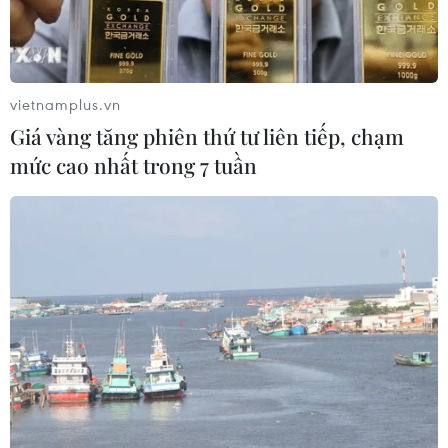
vietnamplus.vn
Giá vàng tăng phiên thứ tư liên tiếp, chạm
mức cao nhất trong 7 tuần
Quang cảnh cuộc họp đại sứ các nước thành viên Cấp cao
Đông Á (EAS). (Ảnh: Hữu Chiến/TTXVN)
Theo phóng viên TTXVN tại ASEAN, ngày 13/2,
tại Ban Thư ký ASEAN ở Jakarta (Indonesia) đã
diễn ra cuộc họp đại sứ các nước thành viên
Cấp cao Đông Á (EAS).
Đây là cuộc họp đầu tiên trong năm Chủ tịch
ASEAN 2020 của Việt Nam với mục đích kiểm