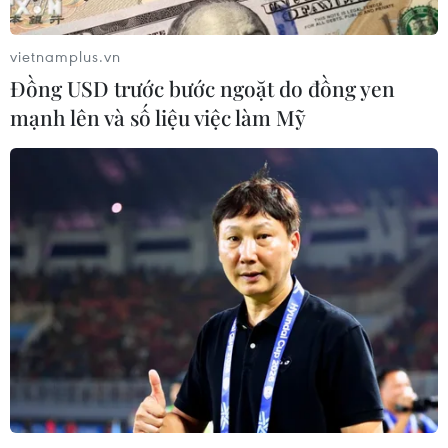
vietnamplus.vn
Đồng USD trước bước ngoặt do đồng yen
mạnh lên và số liệu việc làm Mỹ
Thủ tướng trả lời phỏng vấn báo chí nhân
dự hội nghị ASEAN-Hàn Quốc
24/11/2019 15:20
Trả lời báo chí nhân dự hội nghị ASEAN-Hàn Quốc, Thủ
tướng Nguyễn Xuân Phúc bày tỏ: Tôi rất đồng tình với
nhận định của Ngài Tổng thống cho rằng quan hệ giữa
hai nước như "anh em trong một nhà."