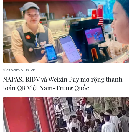
Trung Quốc: Cảnh sát Hong Kong,
Macau triệt phá vụ lừa đảo đầu tư
Fun Coffee
05/08/2026 06:41
Afghanistan đối mặt khủng hoảng
lương thực nghiêm trọng do thiếu
hụt viện trợ
vietnamplus.vn
05/08/2026 06:41
NAPAS, BIDV và Weixin Pay mở rộng thanh
toán QR Việt Nam-Trung Quốc
Tổng thống Hàn Quốc nhấn mạnh
duy trì hòa bình trên bán đảo Triều
Tiên
05/08/2026 05:58