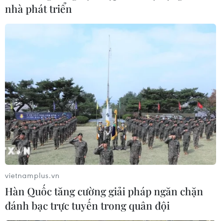
định Ban Thư ký ASEAN sẽ tiếp tục tích cực hỗ trợ và
nhà phát triển
hợp tác chặt chẽ với Việt Nam.
vietnamplus.vn
Hàn Quốc tăng cường giải pháp ngăn chặn
Việt Nam chủ trì cuộc họp Ủy ban các đại
đánh bạc trực tuyến trong quân đội
diện thường trực ASEAN