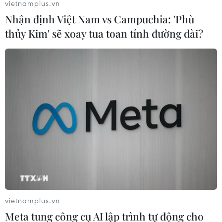
vietnamplus.vn
Nhận định Việt Nam vs Campuchia: 'Phù
thủy Kim' sẽ xoay tua toan tính đường dài?
Việt Nam nhận chức Chủ tịch Ủy ban các
đại diện thường trực ở ASEAN
16/12/2019 10:57
Tổng Thư ký ASEAN chúc mừng Việt Nam chuẩn bị đảm
vietnamplus.vn
nhận chức Chủ tịch ASEAN năm 2020, đồng thời khẳng
Meta tung công cụ AI lập trình tự động cho