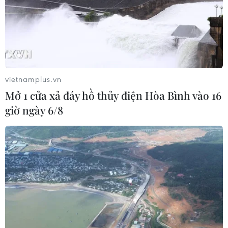
Đại sứ Trần Đức Bình, Trưởng Phái đoàn đại diện Thường trực
Việt Nam tại ASEAN. (Ảnh: Hữu Chiến/TTXVN)
(TTXVN/Vietnam+)
vietnamplus.vn
Mở 1 cửa xả đáy hồ thủy điện Hòa Bình vào 16
giờ ngày 6/8