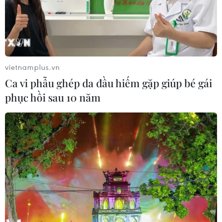
vietnamplus.vn
Ca vi phẫu ghép da đầu hiếm gặp giúp bé gái
phục hồi sau 10 năm