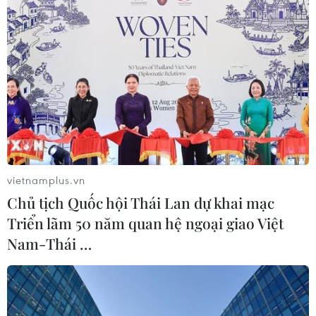
Chuyên gia Singapore: Việt Nam có vị thế
tốt để đưa ASEAN tiến lên
07/02/2020 08:03
Tiến sỹ Frederick Kliem nhận định Việt Nam đã nổi lên
là một trong những nền kinh tế phát triển nhanh nhất và
là ngôi sao sáng của ASEAN.
vietnamplus.vn
Chủ tịch Quốc hội Thái Lan dự khai mạc
Triển lãm 50 năm quan hệ ngoại giao Việt
Nam-Thái …