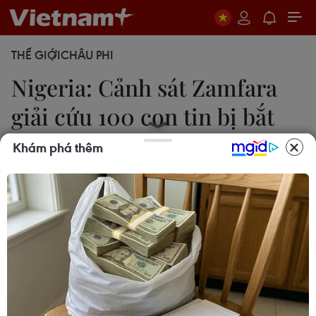
THẾ GIỚI
CHÂU PHI
Nigeria: Cảnh sát Zamfara
giải cứu 100 con tin bị bắt
cóc
Khám phá thêm
Văn Khoa
21/07/2021 13:41
Các con tin bao gồm cả phụ nữ, trẻ em và những
bà mẹ đang cho con bú, đã bị bắt cóc ở phía Tây
Bắc Nigeria hồi tháng Sáu; họ sẽ được kiểm tra sức
khỏe trước khi đoàn tụ với gia đình.