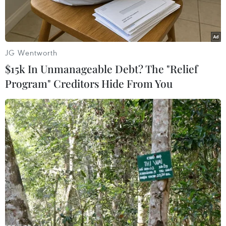
JG Wentworth
$15k In Unmanageable Debt? The "Relief
Program" Creditors Hide From You
Lực lượng an ninh chờ đón các nữ sinh được giải cứu ở
Jangebe, Zamfara (Nigeria) hồi tháng 3/2021. (Nguồn:
trtworld.com)
Cảnh sát bang Zamfara (Nigeria) ngày 21/7 cho
biết 100 con tin đã được giải cứu an toàn.
Các con tin bao gồm cả phụ nữ, trẻ em và