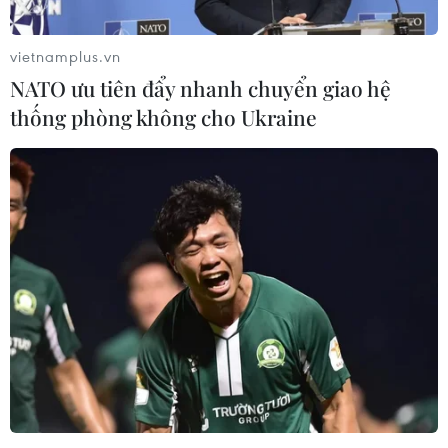
vietnamplus.vn
NATO ưu tiên đẩy nhanh chuyển giao hệ
thống phòng không cho Ukraine
Phiến quân tấn công, bắt cóc 8 người tại
một bệnh viện ở Nigeria
05/07/2021 10:41
Kể từ tháng 12/2020 đến nay, hơn 800 sinh viên đã bị
bắt cóc tại Nigieria và đến nay vẫn còn ít nhất 150
người bị mất tích.