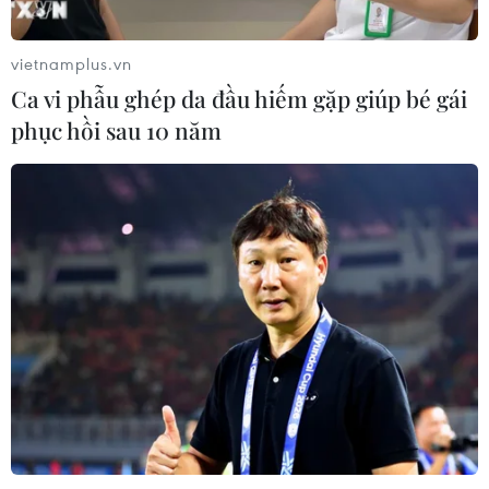
Xem thêm
vietnamplus.vn
Ca vi phẫu ghép da đầu hiếm gặp giúp bé gái
phục hồi sau 10 năm
CƠ QUAN CHỦ QUẢN: THÔNG TẤN XÃ VIỆT NAM
Tổng Biên tập: TRẦN TIẾN DUẨN
Phó Tổng Biên tập: NGUYỄN THỊ TÁM, KHÚC THANH
THỦY
Sở hữu trí tuệ
Quy định sử dụng
RSS
Hỗ trợ
Ngôn ngữ
TTXVN
Dịch vụ tin
Quảng cáo