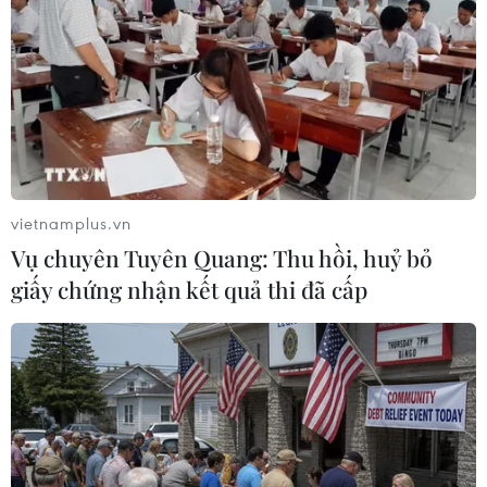
Các tay súng ở thị trấn Birnin Yauri thuộc bang Kebbi ở
Tây Bắc Nigeria đã bắt cóc 5 giáo viên và một số học
sinh của một trường cao đẳng và bắn chết một sỹ quan
cảnh sát trong cuộc đọ súng.
vietnamplus.vn
Vụ chuyên Tuyên Quang: Thu hồi, huỷ bỏ
giấy chứng nhận kết quả thi đã cấp