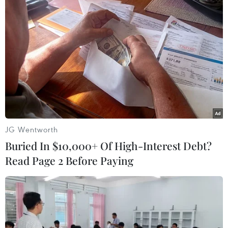
Ireland, ngày càng giảm dần.
JG Wentworth
Buried In $10,000+ Of High-Interest Debt?
Read Page 2 Before Paying
Nigeria: 1 cảnh sát thiệt mạng, nhiều giáo
viên và học sinh bị bắt cóc
18/06/2021 04:02