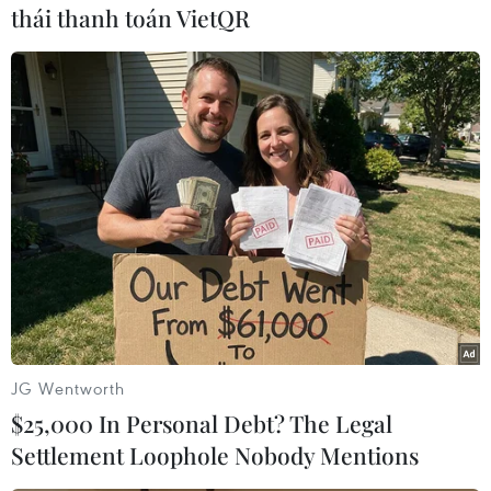
thái thanh toán VietQR
#con tin
#tài chính
#kiểm tra sức khỏe
#bắt cóc
#tiền chuộc
Nigeria
Theo dõi VietnamPlus
JG Wentworth
$25,000 In Personal Debt? The Legal
TIN LIÊN QUAN
Settlement Loophole Nobody Mentions