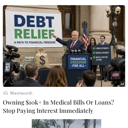
Trung Nigeria: Hơn 200
người thiệt mạng
Do mưa lớn kéo suốt đêm, thị trấn
Mokwa ở miền Trung Nigeria đã
phải hứng chịu trận lũ quét tồi tệ
nhất trong lịch sử vào ngày 29/5
khiến hơn 200 người thiệt mạng.
(TTXVN/Vietnam+)
JG Wentworth
Owning $10k+ In Medical Bills Or Loans?
Stop Paying Interest Immediately