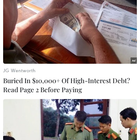
TIN LIÊN QUAN
JG Wentworth
Buried In $10,000+ Of High-Interest Debt?
Read Page 2 Before Paying
Tây Ban Nha thông báo quốc tang 3 ngày
để tưởng niệm các nạn nhân bị lũ quét
30/10/2024 23:12