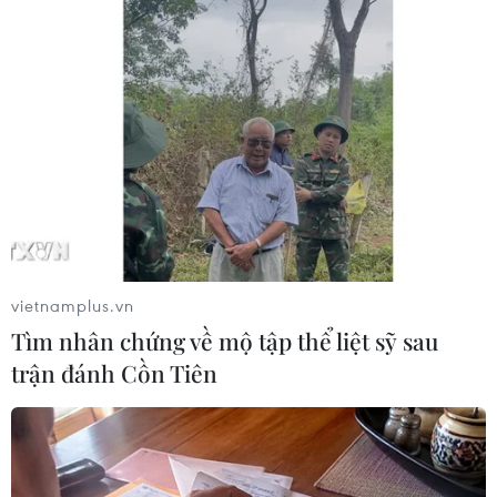
#Lũ quét
#Tìm kiếm người mất tích
#Thương vong
#Sơ tán
Nigeria
vietnamplus.vn
Tìm nhân chứng về mộ tập thể liệt sỹ sau
Theo dõi VietnamPlus
trận đánh Cồn Tiên