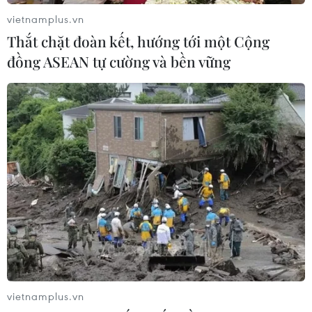
vietnamplus.vn
Thắt chặt đoàn kết, hướng tới một Cộng
đồng ASEAN tự cường và bền vững
vietnamplus.vn