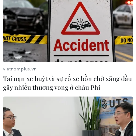
vietnamplus.vn
Tai nạn xe buýt và sự cố xe bồn chở xăng dầu
gây nhiều thương vong ở châu Phi