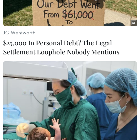
JG Wentworth
$25,000 In Personal Debt? The Legal
Settlement Loophole Nobody Mentions
Căn nhà đổ sập do lũ quét tại thị trấn Mokwa, bang Niger,
Nigeria ngày 31/5/2025. (Ảnh: Reuters/TTXVN)
Hơn 700 người vẫn còn mất tích sau trận lũ quét
nghiêm trọng xảy ra hồi cuối tháng 5 tại bang
Niger, miền Trung Nigeria, khiến ít nhất 207