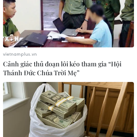
Thống kê mới nhất cho thấy số người thiệt mạng trong
trận lũ quét, xảy ra ngày 29/10, đã lên tới ít nhất 64
người và con số này có thể còn tăng do nhiều khu vực
chưa báo cáo thiệt hại.
vietnamplus.vn
Cảnh giác thủ đoạn lôi kéo tham gia “Hội
Thánh Đức Chúa Trời Mẹ”