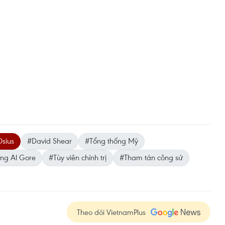
sius
#David Shear
#Tổng thống Mỹ
ống Al Gore
#Tùy viên chính trị
#Tham tán công sứ
Theo dõi VietnamPlus