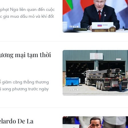
 phạt Nga liên quan đến cuộc
ốc gia mua dầu mỏ và khí đốt
ương mại tạm thời
ể giảm căng thẳng thương
hệ song phương trước ngày
elardo De La