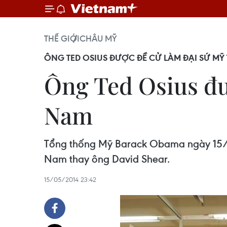
THẾ GIỚI
CHÂU MỸ
ÔNG TED OSIUS ĐƯỢC ĐỀ CỬ LÀM ĐẠI SỨ MỸ 
Ông Ted Osius đượ
Nam
Tổng thống Mỹ Barack Obama ngày 15/5 
Nam thay ông David Shear.
15/05/2014 23:42