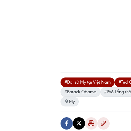
#Đại sứ Mỹ tại Việt Nam
#Ted O
#Barack Obama
#Phó Tổng th
Mỹ