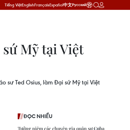
Tiếng Việt
English
Français
Español
中文
Русский
sứ Mỹ tại Việt
 sư Ted Osius, làm Đại sứ Mỹ tại Việt
ĐỌC NHIỀU
Tưởng niệm các chuyên gia quân sự Cuba