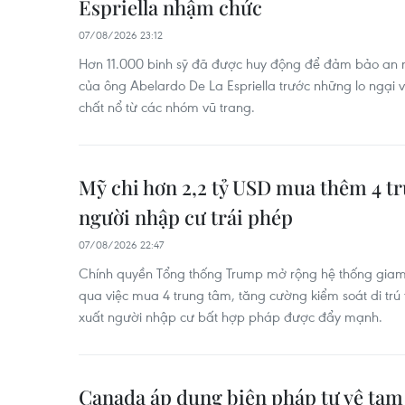
Espriella nhậm chức
07/08/2026 23:12
Hơn 11.000 binh sỹ đã được huy động để đảm bảo an n
của ông Abelardo De La Espriella trước những lo ngại 
chất nổ từ các nhóm vũ trang.
Mỹ chi hơn 2,2 tỷ USD mua thêm 4 t
người nhập cư trái phép
07/08/2026 22:47
Chính quyền Tổng thống Trump mở rộng hệ thống giam 
qua việc mua 4 trung tâm, tăng cường kiểm soát di trú t
xuất người nhập cư bất hợp pháp được đẩy mạnh.
Canada áp dụng biện pháp tự vệ tạm t