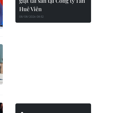
giật tài sản tại Công ty Tân
Huê Viên
08/08/2026 08:52