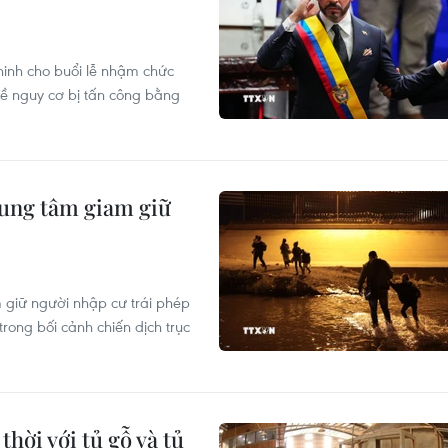
inh cho buổi lễ nhậm chức
về nguy cơ bị tấn công bằng
rung tâm giam giữ
giữ người nhập cư trái phép
rong bối cảnh chiến dịch trục
hời với tủ gỗ và tủ