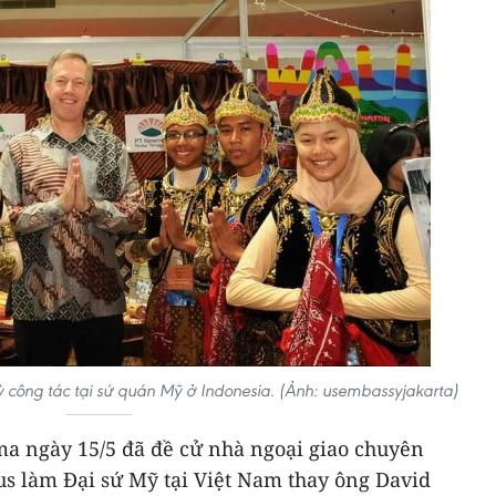
ỳ công tác tại sứ quán Mỹ ở Indonesia. (Ảnh: usembassyjakarta)
a ngày 15/5 đã đề cử nhà ngoại giao chuyên
us làm Đại sứ Mỹ tại Việt Nam thay ông David