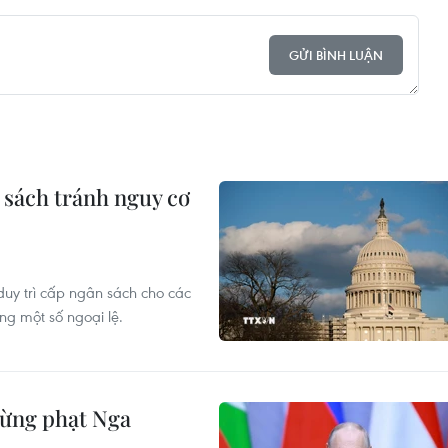
GỬI BÌNH LUẬN
 sách tránh nguy cơ
uy trì cấp ngân sách cho các
ng một số ngoại lệ.
rừng phạt Nga