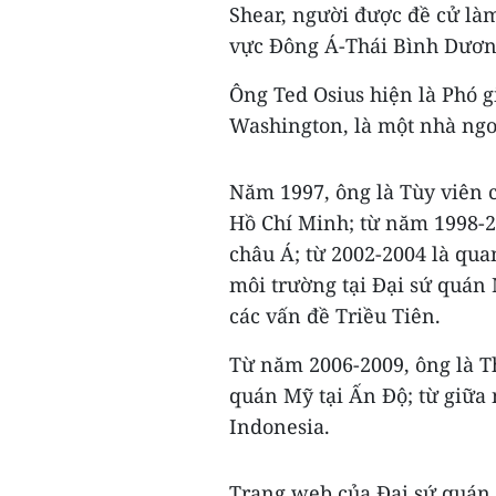
Shear, người được đề cử là
vực Đông Á-Thái Bình Dươn
Ông Ted Osius hiện là Phó g
Washington, là một nhà ngo
Năm 1997, ông là Tùy viên c
Hồ Chí Minh; từ năm 1998-2
châu Á; từ 2002-2004 là qua
môi trường tại Đại sứ quán 
các vấn đề Triều Tiên.
Từ năm 2006-2009, ông là Th
quán Mỹ tại Ấn Độ; từ giữa
Indonesia.
Trang web của Đại sứ quán 