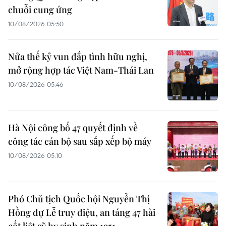
chuỗi cung ứng
10/08/2026 05:50
Nửa thế kỷ vun đắp tình hữu nghị,
mở rộng hợp tác Việt Nam-Thái Lan
10/08/2026 05:46
Hà Nội công bố 47 quyết định về
công tác cán bộ sau sắp xếp bộ máy
10/08/2026 05:10
Phó Chủ tịch Quốc hội Nguyễn Thị
Hồng dự Lễ truy điệu, an táng 47 hài
cốt liệt sỹ hy sinh năm 1951