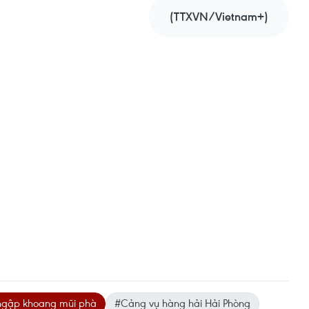
(TTXVN/Vietnam+)
ngập khoang mũi phà
#Cảng vụ hàng hải Hải Phòng