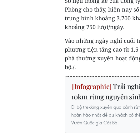
Số liệu thống kê của Công 
Phòng cho thấy, hiện nay s
trung bình khoảng 3.700 kh
khoảng 750 lượt/ngày.
Vào những ngày nghỉ cuối tu
phương tiện tăng cao từ 1,5
phà thường xuyên hoạt động 
bộ./.
Trải ngh
10km rừng nguyên sinh
Đi bộ trekking xuyên qua cánh rừ
hoàn hảo nhất để du khách có th
Vườn Quốc gia Cát Bà.