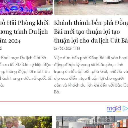
ố Hải Phòng khởi
Khánh thành bến phà Đồn
ơng trình Du lịch
Bài mới tạo thuận lợi tạo
ăm 2024
thuận lợi cho du lịch Cát Bà
22
26/02/2024 11:55
 Khai mạc Du lịch Cát Bà
Việc đưa bến phà Đồng Bài đi vào hoạt
 ra tối 31/3 là sự kiện đặc
động được kỳ vọng sẽ khắc phục tình
ng, thông điệp, lời mời trân
trạng ùn tắc tại bến phà Gót, nhất là v
 khách trong nước và quốc tế
dịp cao điểm, tạo thuận lợi cho người
Bà.
dân và khách du lịch khi đến với đảo C
Bà.