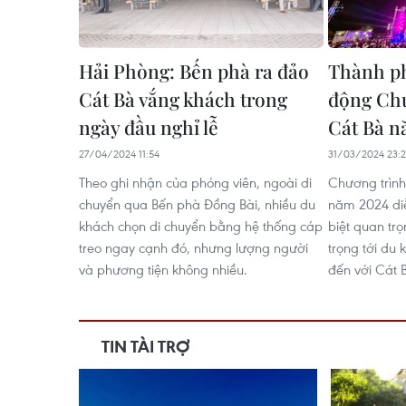
Hải Phòng: Bến phà ra đảo
Thành ph
Cát Bà vắng khách trong
động Chư
ngày đầu nghỉ lễ
Cát Bà n
27/04/2024 11:54
31/03/2024 23:
Theo ghi nhận của phóng viên, ngoài di
Chương trình
chuyển qua Bến phà Đồng Bài, nhiều du
năm 2024 diễn
khách chọn di chuyển bằng hệ thống cáp
biệt quan trọ
treo ngay cạnh đó, nhưng lượng người
trọng tới du
và phương tiện không nhiều.
đến với Cát 