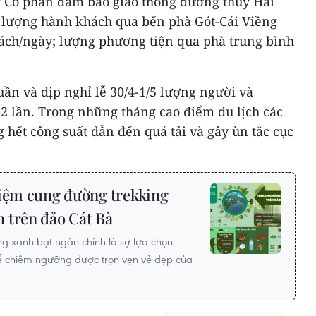
ty Cổ phần đảm bảo giao thông đường thủy Hải
ố lượng hành khách qua bến phà Gót-Cái Viềng
ách/ngày; lượng phương tiện qua phà trung bình
ần và dịp nghỉ lễ 30/4-1/5 lượng người và
-2 lần. Trong những tháng cao điểm du lịch các
hết công suất dẫn đến quá tải và gây ùn tắc cục
iệm cung đường trekking
 trên đảo Cát Bà
ng xanh bạt ngàn chính là sự lựa chọn
ể chiêm ngưỡng được trọn vẹn vẻ đẹp của