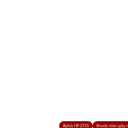
#phà HP-2735
#nước tràn gây 