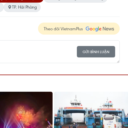
TP. Hải Phòng
Theo dõi VietnamPlus
GỬI BÌNH LUẬN