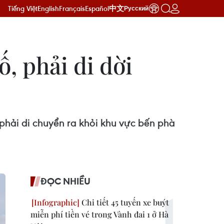
Tiếng Việt
English
Français
Español
中文
Русский
ố, phải di dời
hải di chuyển ra khỏi khu vực bến phà
ĐỌC NHIỀU
Chi tiết 45 tuyến xe buýt
miễn phí tiền vé trong Vành đai 1 ở Hà