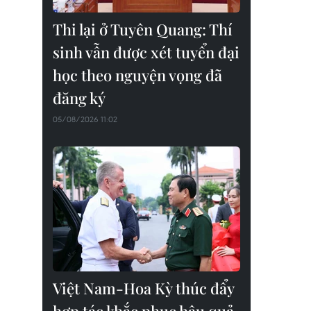
Thi lại ở Tuyên Quang: Thí
sinh vẫn được xét tuyển đại
học theo nguyện vọng đã
đăng ký
05/08/2026 11:02
Việt Nam-Hoa Kỳ thúc đẩy