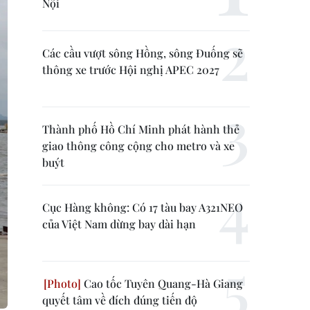
Nội
Các cầu vượt sông Hồng, sông Đuống sẽ
thông xe trước Hội nghị APEC 2027
Thành phố Hồ Chí Minh phát hành thẻ
giao thông công cộng cho metro và xe
buýt
Cục Hàng không: Có 17 tàu bay A321NEO
của Việt Nam dừng bay dài hạn
Cao tốc Tuyên Quang-Hà Giang
quyết tâm về đích đúng tiến độ