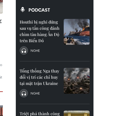
PODCAST
g
Houthi bị nghi đứng
sau vụ tấn công đánh
chìm tàu hàng Ấn Độ
trên Biển Đỏ
NGHE
ào
Tổng thống Nga thay
át
đổi vị trí các chỉ huy
tại mặt trận Ukraine
NGHE
Triệt phá thành công