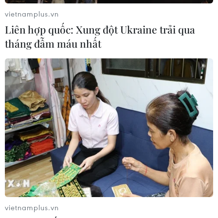
vietnamplus.vn
Liên hợp quốc: Xung đột Ukraine trải qua
tháng đẫm máu nhất
TIN CÙNG CHUYÊN MỤC
Ba Lan thảo luận việc thành lập căn
vietnamplus.vn
cứ quân sự thường trực với Mỹ