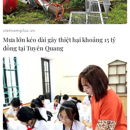
vietnamplus.vn
Mưa lớn kéo dài gây thiệt hại khoảng 15 tỷ
đồng tại Tuyên Quang
Ảnh minh họa. (Nguồn: AP)
Ngày 13/6, Bộ Ngoại giao Pháp bác bỏ một bài
báo cho rằng nhà chức trách Iraq đã yêu cầu
Chính phủ Pháp trả ít nhất 2 triệu USD cho mỗi
tay súng để Baghdad giải quyết những phần tử
thánh chiến được trao trả từ Syria. Cơ quan này