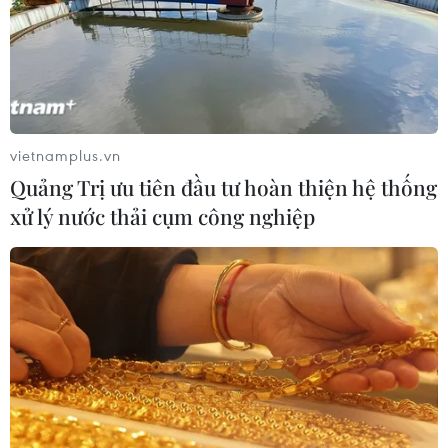
2 công dân Pháp
03/06/2019 12:08
Một tòa án ở Baghdad ngày 3/6 đã tuyên án tử hình
đối với 2 công dân Pháp, bị buộc tội gia nhập tổ chức
Nhà nước Hồi giáo (IS) tự xưng.
vietnamplus.vn
Quảng Trị ưu tiên đầu tư hoàn thiện hệ thống
xử lý nước thải cụm công nghiệp