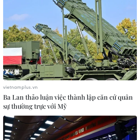
Phó Tổng Biên tập: NGUYỄN THỊ TÁM, KHÚC THANH
THỦY
Sở hữu trí tuệ
Quy định sử dụng
RSS
Hỗ trợ
Ngôn ngữ
TTXVN
Dịch vụ tin
Quảng cáo
Liên hệ
vietnamplus.vn
Ba Lan thảo luận việc thành lập căn cứ quân
Giấy phép số: 1374/GP-BTTTT do Bộ Thông tin và Truyền thông
sự thường trực với Mỹ
cấp ngày 11/9/2008.
Quảng cáo: Phó TBT Nguyễn Thị Tám: 093.5958688, Email:
tamvna@gmail.com
Điện thoại: (024) 39411349 - (024) 39411348, Fax: (024)