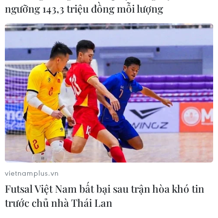
ngưỡng 143,3 triệu đồng mỗi lượng
vietnamplus.vn
Xung quanh việc giải quyết vấn đề tù nhân
Futsal Việt Nam bất bại sau trận hòa khó tin
IS là công dân nước ngoài
trước chủ nhà Thái Lan
13/06/2019 10:22