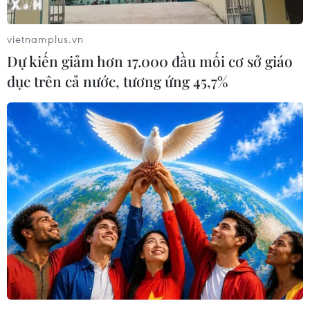
vietnamplus.vn
Dự kiến giảm hơn 17.000 đầu mối cơ sở giáo
dục trên cả nước, tương ứng 45,7%
Thủ tướng Iraq cam kết ủng hộ các nỗ lực
ổn định Trung Đông
08/06/2019 23:00
Thủ tướng Iraq Adel Abdul Mahdi khẳng định Baghdad
sẽ ủng hộ bất kể nỗ lực nào nhằm ổn định khu vực
Trung Đông trong bối cảnh căng thẳng giữa Iran và Mỹ
ngày càng gia tăng.