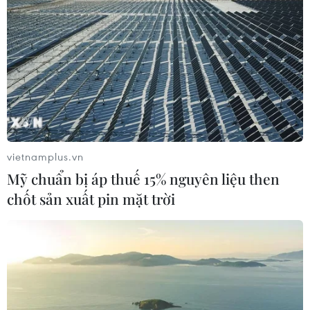
vietnamplus.vn
Mỹ chuẩn bị áp thuế 15% nguyên liệu then
chốt sản xuất pin mặt trời