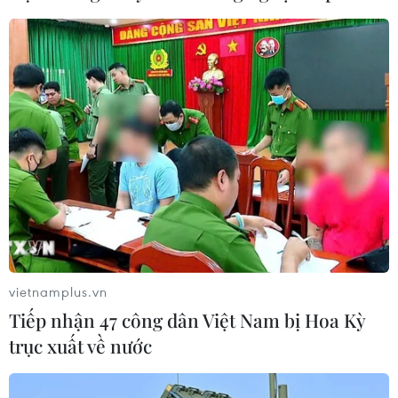
Ukraine đề nghị UAE hỗ trợ bảo đảm
an ninh hàng hải Biển Đen
02/08/2026 12:38
Xem thêm
vietnamplus.vn
Tiếp nhận 47 công dân Việt Nam bị Hoa Kỳ
CƠ QUAN CHỦ QUẢN: THÔNG TẤN XÃ VIỆT NAM
trục xuất về nước
Tổng Biên tập: TRẦN TIẾN DUẨN