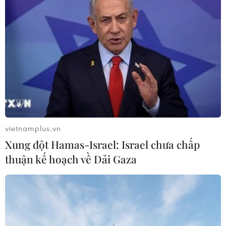
TIN LIÊN QUAN
vietnamplus.vn
Xung đột Hamas-Israel: Israel chưa chấp
thuận kế hoạch về Dải Gaza
Tòa án Iraq lại tuyên án tử hình thêm hai
công dân Pháp
02/06/2019 13:02
Ngày 2/6, một tòa án Iraq đã tuyên án tử hình đối với 2