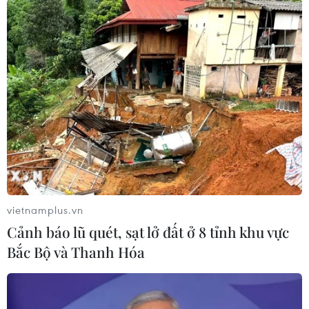
#Phần tử thánh chiến
#Chiến binh nước ngoài
#Tổ chức khủng bố Nhà nước Hồi giáo (IS) tự xưng
#Tay súng Hồi giáo
#Kết án tử hình
Iraq
Pháp
Theo dõi VietnamPlus
vietnamplus.vn
Cảnh báo lũ quét, sạt lở đất ở 8 tỉnh khu vực
Bắc Bộ và Thanh Hóa