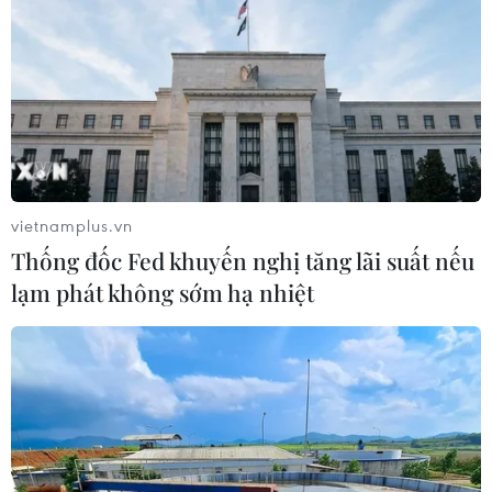
công dân Pháp vì tội gia nhập tổ chức "Nhà nước Hồi
giáo" (IS) tự xưng, nâng tổng số công dân Pháp chịu
mức án tương tự tại Iraq lên 9 người.
vietnamplus.vn
Thống đốc Fed khuyến nghị tăng lãi suất nếu
lạm phát không sớm hạ nhiệt
Tòa án Iraq tiếp tục tuyên án tử hình thêm