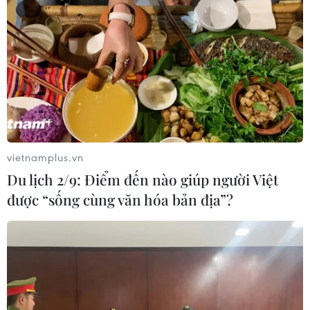
Pháp ghi nhận tháng 7 nóng nhất
trong lịch sử
04/08/2026 15:17
Tây Ban Nha phát trực tiếp nhật thực
toàn phần từ độ cao 9.000 m
vietnamplus.vn
04/08/2026 13:23
Du lịch 2/9: Điểm đến nào giúp người Việt
được “sống cùng văn hóa bản địa”?
Tàu chở hàng của Thổ Nhĩ Kỳ bị tấn
công trên Biển Đen
04/08/2026 05:54