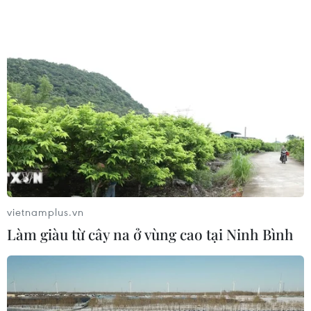
Theo yêu cầu của liên minh quốc tế chống tổ chức Nhà
nước Hồi giáo (IS) tự xưng, Iraq chịu trách nhiệm giam
giữ và xét xử các tay súng nước ngoài, bao gồm nhiều
người Pháp.
vietnamplus.vn
Làm giàu từ cây na ở vùng cao tại Ninh Bình