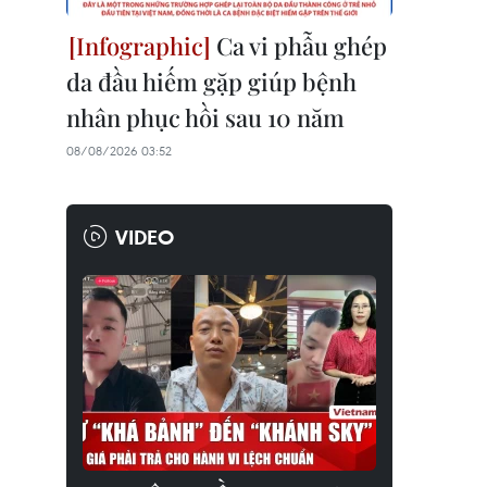
Ca vi phẫu ghép
da đầu hiếm gặp giúp bệnh
nhân phục hồi sau 10 năm
08/08/2026 03:52
VIDEO