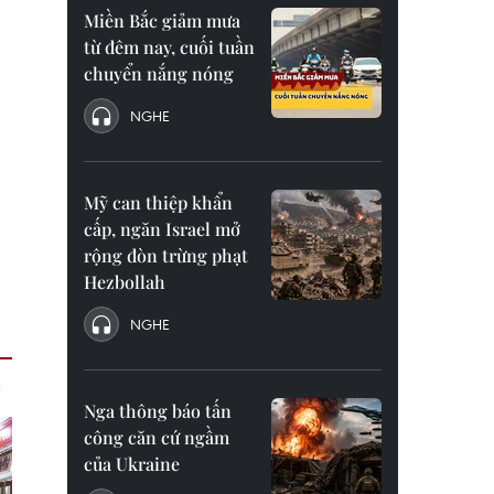
Miền Bắc giảm mưa
từ đêm nay, cuối tuần
chuyển nắng nóng
NGHE
Mỹ can thiệp khẩn
cấp, ngăn Israel mở
rộng đòn trừng phạt
Hezbollah
NGHE
Nga thông báo tấn
công căn cứ ngầm
của Ukraine