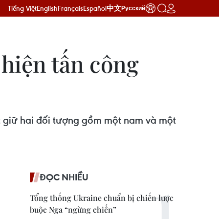
Tiếng Việt
English
Français
Español
中文
Русский
 hiện tấn công
ắt giữ hai đối tượng gồm một nam và một
ĐỌC NHIỀU
Tổng thống Ukraine chuẩn bị chiến lược
buộc Nga “ngừng chiến”