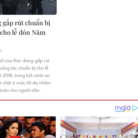
 gấp rút chuẩn bị
 cho lễ đón Năm
0
hố của Đức đang gấp rút
công tác chuẩn bị cho lễ
2018, trong bối cảnh an
ết chặt ở mức tối đa nhằm
toàn cho người dân.