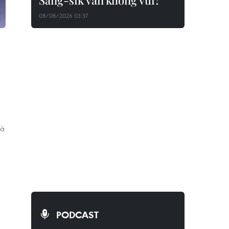
Sang-sik vẫn không vui?
08/08/2026 03:37
hà
PODCAST