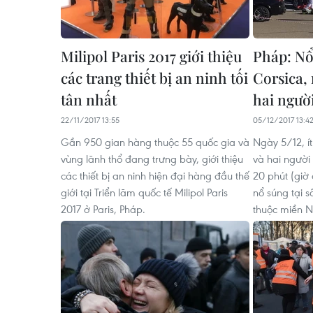
Milipol Paris 2017 giới thiệu
Pháp: Nổ
các trang thiết bị an ninh tối
Corsica,
tân nhất
hai ngườ
22/11/2017 13:55
05/12/2017 13:4
Gần 950 gian hàng thuộc 55 quốc gia và
Ngày 5/12, í
vùng lãnh thổ đang trưng bày, giới thiệu
và hai người
các thiết bị an ninh hiện đại hàng đầu thế
20 phút (giờ
giới tại Triển lãm quốc tế Milipol Paris
nổ súng tại s
2017 ở Paris, Pháp.
thuộc miền 