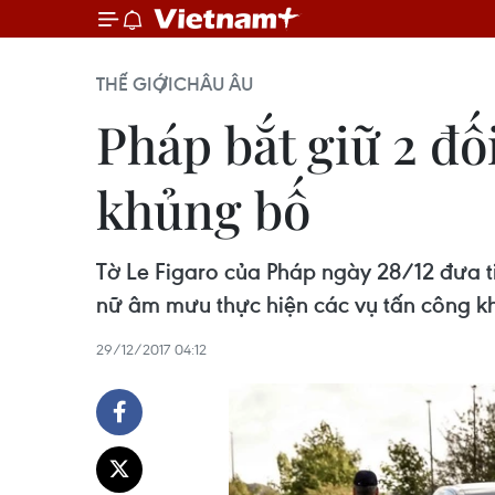
THẾ GIỚI
CHÂU ÂU
Pháp bắt giữ 2 đố
khủng bố
Tờ Le Figaro của Pháp ngày 28/12 đưa t
nữ âm mưu thực hiện các vụ tấn công k
29/12/2017 04:12