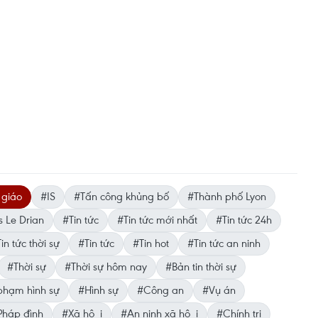
 giáo
#IS
#Tấn công khủng bố
#Thành phố Lyon
s Le Drian
#Tin tức
#Tin tức mới nhất
#Tin tức 24h
in tức thời sự
#Tin tức
#Tin hot
#Tin tức an ninh
#Thời sự
#Thời sự hôm nay
#Bản tin thời sự
hạm hình sự
#Hình sự
#Công an
#Vụ án
háp đình
#Xã hội
#An ninh xã hội
#Chính trị