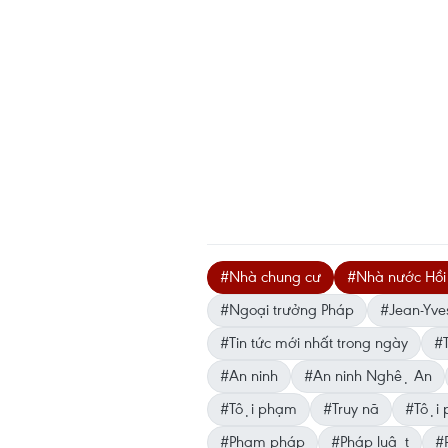
#Nhà chung cư
#Nhà nước Hồi
#Ngoại trưởng Pháp
#Jean-Yve
#Tin tức mới nhất trong ngày
#T
#An ninh
#An ninh Nghệ An
#Tội phạm
#Truy nã
#Tội p
#Phạm pháp
#Pháp luật
#P