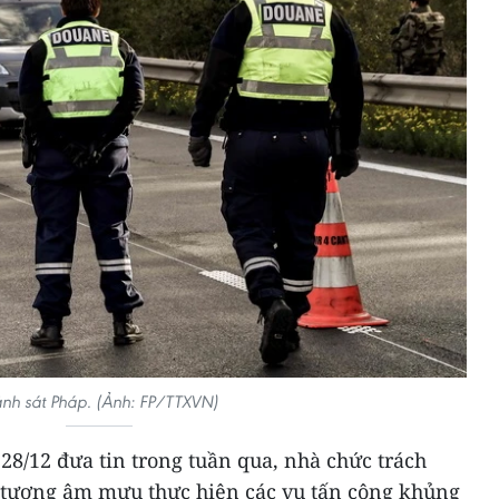
nh sát Pháp. (Ảnh: FP/TTXVN)
28/12 đưa tin trong tuần qua, nhà chức trách
i tượng âm mưu thực hiện các vụ tấn công khủng