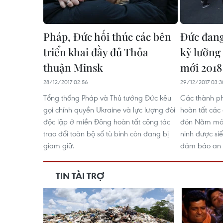
Pháp, Đức hối thúc các bên
Đức đang
triển khai đầy đủ Thỏa
kỹ lưỡng
thuận Minsk
mới 2018
28/12/2017 02:56
29/12/2017 03:3
Tổng thống Pháp và Thủ tướng Đức kêu
Các thành p
gọi chính quyền Ukraine và lực lượng đòi
hoàn tất các 
độc lập ở miền Đông hoàn tất công tác
đón Năm mới 
trao đổi toàn bộ số tù binh còn đang bị
ninh được si
giam giữ.
đảm bảo an 