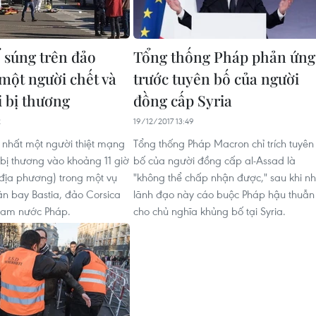
 súng trên đảo
Tổng thống Pháp phản ứng
 một người chết và
trước tuyên bố của người
i bị thương
đồng cấp Syria
2
19/12/2017 13:49
t nhất một người thiệt mạng
Tổng thống Pháp Macron chỉ trích tuyên
 bị thương vào khoảng 11 giờ
bố của người đồng cấp al-Assad là
 địa phương) trong một vụ
"không thể chấp nhận được," sau khi n
ân bay Bastia, đảo Corsica
lãnh đạo này cáo buộc Pháp hậu thuẫn
Nam nước Pháp.
cho chủ nghĩa khủng bố tại Syria.