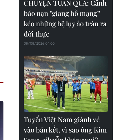
CHUYỆN TUẦN QUA: Cảnh
báo nạn "giang hồ mạng”
kéo những hệ lụy ảo tràn ra
đời thực
08/08/2026 04:00
Tuyển Việt Nam giành vé
vào bán kết, vì sao ông Kim