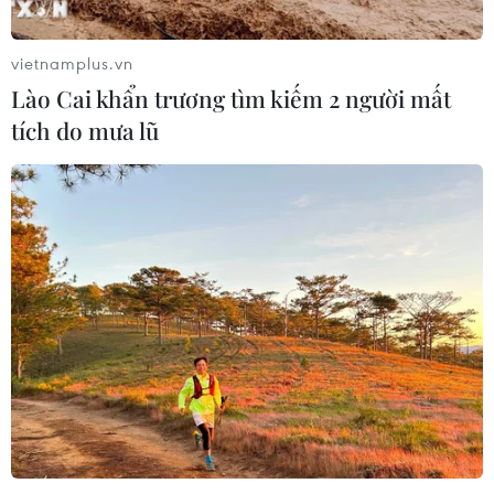
trẻ em thiệt mạng trong 300 ngày
qua
vietnamplus.vn
06/08/2026 22:56
Lào Cai khẩn trương tìm kiếm 2 người mất
tích do mưa lũ
Nước thải từ máy bay có thể giúp
phát hiện sớm nguy cơ đại dịch
06/08/2026 22:30
Tây Ban Nha: 100 người thiệt mạng
trong vụ vượt biển ồ ạt vào Ceuta
06/08/2026 16:03
Đức tuyên án chung thân đối tượng