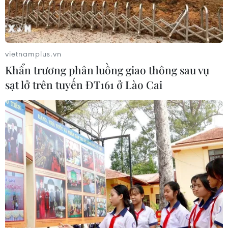
Âu phải giảm thiểu rủi ro cho các ngành công nghiệp
nhưng châu Âu không được tách rời Trung Quốc về
thương mại.
vietnamplus.vn
Khẩn trương phân luồng giao thông sau vụ
sạt lở trên tuyến ĐT161 ở Lào Cai
Fitch Ratings hạ bậc xếp hạng tín nhiệm