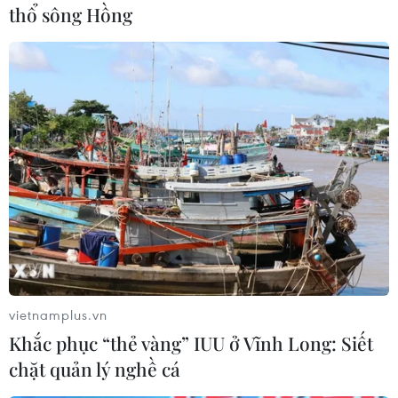
thổ sông Hồng
vietnamplus.vn
#Tỷ lệ thất nghiệp
#COVID-19
#Lực lượng lao động
Khắc phục “thẻ vàng” IUU ở Vĩnh Long: Siết
#Lạm phát
#Lệnh phong tỏa
#Thị trường lao động
chặt quản lý nghề cá
Pháp