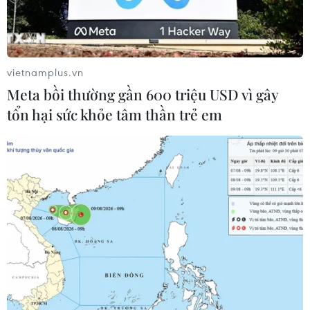
vietnamplus.vn
Meta bồi thường gần 600 triệu USD vì gây
tổn hại sức khỏe tâm thần trẻ em
Giảm tỷ lệ thất nghiệp xuống dưới 7% là mục tiêu trọng tâm
của chính quyền Tổng thống Emmanuel Macron. (Nguồn:
AFP/Getty Images)
Ngày 17/5, Viện Thống kê Quốc gia Pháp (INSEE)
thông báo tỷ lệ thất nghiệp đã điều chỉnh của
nước này trong quý 4/2022 là 7,1% và tỷ lệ này
ổn định trong 3 tháng đầu năm nay.