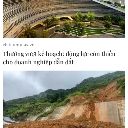
vietnamplus.vn
Thưởng vượt kế hoạch: động lực còn thiếu
cho doanh nghiệp dẫn dắt
Pháp: Châu Âu không được tách rời Trung
Quốc về thương mại
05/04/2023 09:38
Tổng thống Pháp Emmanuel Macron cho rằng dù châu