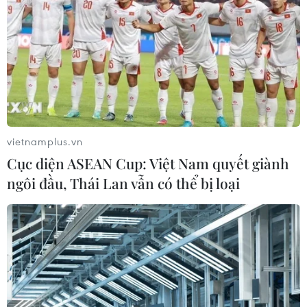
vietnamplus.vn
Cục diện ASEAN Cup: Việt Nam quyết giành
ngôi đầu, Thái Lan vẫn có thể bị loại
TIN CÙNG CHUYÊN MỤC