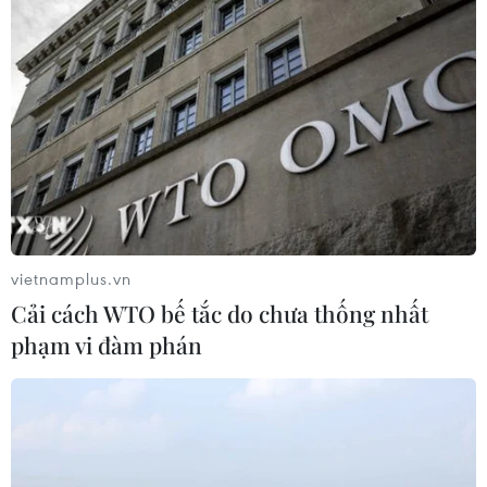
Công an Lào Cai kịp thời cứu nạn, hỗ
trợ người dân trong tình huống khẩn
cấp
05/08/2026 10:10
Hơn 100 người thiệt mạng trong mùa
mưa khốc liệt ở Ấn Độ
vietnamplus.vn
05/08/2026 09:39
Cải cách WTO bế tắc do chưa thống nhất
phạm vi đàm phán
Cách các sân bay Mỹ rút ngắn thời
gian làm thủ tục
05/08/2026 07:17