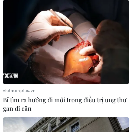
06/08/2026 04:37
Pháp mở các điểm tắm sông
phục vụ người dân trong mùa Hè
nắng nóng
06/08/2026 03:02
Bất chấp nắng nóng kỷ lục, du khách
châu Á vẫn đổ sang châu Âu
05/08/2026 23:27
vietnamplus.vn
Bỉ tìm ra hướng đi mới trong điều trị ung thư
gan di căn
Đâm dao ở trung tâm London, một
nữ nghi phạm bị bắt giữ
05/08/2026 15:07