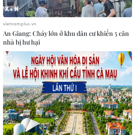
Mỹ trục xuất gần 1,5 triệu người nhập
cư trái phép trong 12 tháng
04/08/2026 22:43
vietnamplus.vn
An Giang: Cháy lớn ở khu dân cư khiến 5 căn
nhà bị hư hại
WHO ghi nhận tín hiệu tích cực từ
thử nghiệm điều trị Ebola tại Congo
04/08/2026 22:42
Xem thêm