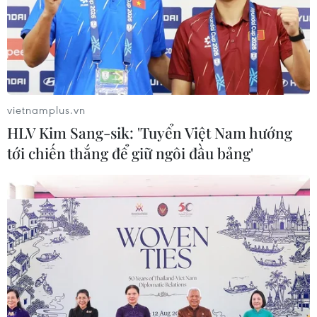
12/11/2016 07:37
Công an quận 5 đã bàn giao hai đối tượng cùng hồ sơ
vụ án cho Phòng Cảnh sát điều tra tội phạm về ma túy
(PC47) Công an TP.HCM để điều tra về hành vi mua
bán trái phép chất ma túy.
vietnamplus.vn
HLV Kim Sang-sik: 'Tuyển Việt Nam hướng
tới chiến thắng để giữ ngôi đầu bảng'