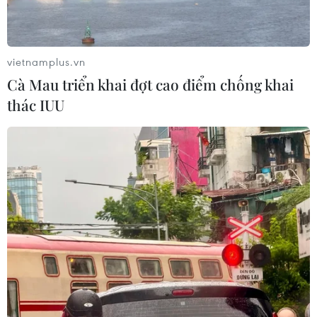
Xem thêm
vietnamplus.vn
Cà Mau triển khai đợt cao điểm chống khai
thác IUU
CƠ QUAN CHỦ QUẢN: THÔNG TẤN XÃ VIỆT NAM
Tổng Biên tập: TRẦN TIẾN DUẨN
Phó Tổng Biên tập: NGUYỄN THỊ TÁM, KHÚC THANH
THỦY
Sở hữu trí tuệ
Quy định sử dụng
RSS
Hỗ trợ
Ngôn ngữ
TTXVN
Dịch vụ tin
Quảng cáo