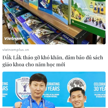
Nam qua chuyển phát nhanh.
vietnamplus.vn
Đắk Lắk tháo gỡ khó khăn, đảm bảo đủ sách
giáo khoa cho năm học mới
Công an TP.HCM triệt phá một đường dây
buôn bán ma túy tinh vi