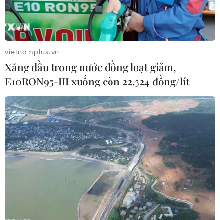
gam.
vietnamplus.vn
Xăng dầu trong nước đồng loạt giảm,
E10RON95-III xuống còn 22.324 đồng/lít
(Ảnh minh họa: Thanh Thủy/TTXVN)
Đại tá Đặng Ngọc Sơn, Phó Giám đốc Công an
tỉnh Thừa Thiên-Huế cho biết lực lượng cảnh