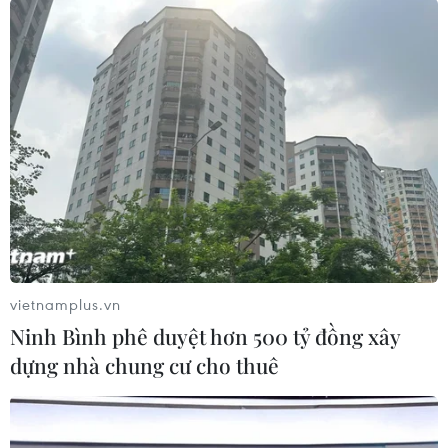
#Giày dép trẻ em
#Đôi dép
#Ma túy tổng hợp
#Ma túy đá
#Công an tỉnh Thừa Thiên-Huế
#Thuốc lắc
#Cửa khẩu Móng Cái
#Con nghiện
TP. Huế
Theo dõi VietnamPlus
vietnamplus.vn
Ninh Bình phê duyệt hơn 500 tỷ đồng xây
dựng nhà chung cư cho thuê
TIN LIÊN QUAN