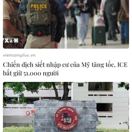
lực tăng
09/08/2026 09:43
vietnamplus.vn
Chiến dịch siết nhập cư của Mỹ tăng tốc, ICE
bắt giữ 51.000 người
Xuất khẩu dệt may 7 tháng đạt trên 27 tỷ USD, duy
trì đà tăng trưởng
09/08/2026 08:25