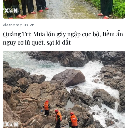
vietnamplus.vn
Quảng Trị: Mưa lớn gây ngập cục bộ, tiềm ẩn
nguy cơ lũ quét, sạt lở đất