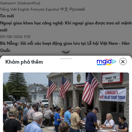
Vietnam+ (VietnamPlus)
Tiếng Việt
English
Français
Español
中文
Русский
Tin mới
Ngoại giao khoa học công nghệ: Khi ngoại giao được trao sứ mệnh
mới
09/08/2026 11:51
Đà Nẵng: Sôi nổi các hoạt động giao lưu tại Lễ hội Việt Nam - Hàn
Quốc
09/08/2026 11:46
Khám phá thêm
Chủ tịch Quốc hội Trần Thanh Mẫn viếng cố Chủ tịch Quốc hội Lào
Saysomphone Phomvihane
09/08/2026 11:36
Hà Nội đề xuất sáp nhập hai sở, thành lập Sở Ngoại vụ
09/08/2026 11:23
Đại biểu Quốc hội đề xuất kết nối dữ liệu để ngăn chặn hành vi rửa
tiền
09/08/2026 11:22
Trang chủ
Thăng Long - Hà Nội