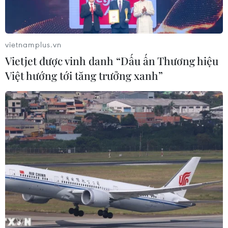
09/08/2026 05:12
vietnamplus.vn
Vietjet được vinh danh “Dấu ấn Thương hiệu
Việt hướng tới tăng trưởng xanh”
Giá gạo Việt Nam đi ngược xu hướng với các nước
xuất khẩu lớn
09/08/2026 04:23