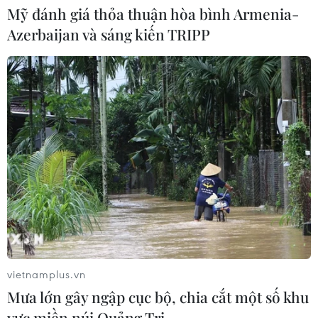
Mỹ đánh giá thỏa thuận hòa bình Armenia-
Azerbaijan và sáng kiến TRIPP
Khoa học công nghệ sẽ trở thành động lực mới của
quan hệ Việt Nam-Australia
09/08/2026 02:01
vietnamplus.vn
Mưa lớn gây ngập cục bộ, chia cắt một số khu
vực miền núi Quảng Trị