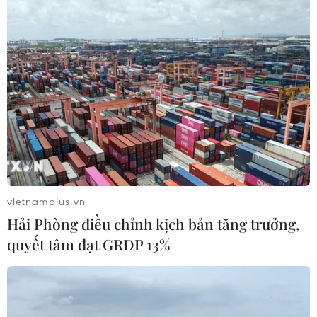
Tin liên quan
vietnamplus.vn
Bất chấp giá giảm sâu, nông dân Tây Nguyên vẫn ồ
Hải Phòng điều chỉnh kịch bản tăng trưởng,
ạt trồng tiêu
quyết tâm đạt GRDP 13%
03/05/2017 11:01
Hiện nay, giá hồ tiêu ở các tỉnh Tây Nguyên liên tục giảm sâu xuống chỉ còn
97.000-98.000 đồng/kg, nhưng nông dân ở các tỉnh Tây Nguyên vẫn ồ ạt
mở rộng diện tích.