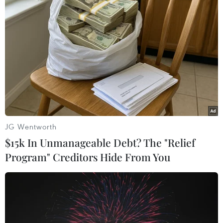
đường, ít nhất 1 người thiệt mạng
22/12/2023 06:54
Giới chức lo ngại số người thiệt mạng sau vụ tai nạn
gần điểm trung chuyển xe buýt ở Suwon có thể tăng khi
có 3 người bị thương được đưa tới bệnh viện trong tình
trạng nặng.
JG Wentworth
$15k In Unmanageable Debt? The "Relief
Program" Creditors Hide From You