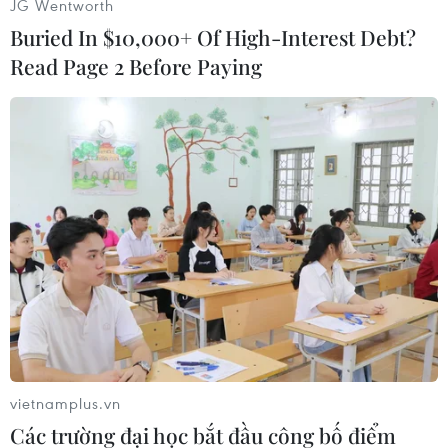
JG Wentworth
Indonesia: Xe tải đâm xe
Buried In $10,000+ Of High-Interest Debt?
thể thao đa dụng khiến 5
Read Page 2 Before Paying
người thiệt mạng
Một xe tải chở 18 người đã đâm
vào một xe thể thao đa dụng khi
cả hai phương tiện đang lưu
thông trên cao tốc kết nối tỉnh
Aceh với Bắc Sumatra khiến 5
người thiệt mạng và 14 người bị
thương.
(TTXVN/Vietnam+)
vietnamplus.vn
Các trường đại học bắt đầu công bố điểm