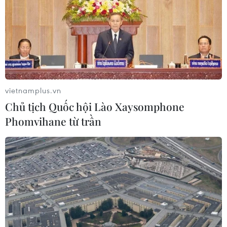
07/08/2026 06:37
Thái Lan: Xả súng gây thương vong
tại trường học ở Nonthaburi
07/08/2026 05:12
vietnamplus.vn
Chủ tịch Quốc hội Lào Xaysomphone
Phomvihane từ trần
Nghệ nhân Đặng Văn Hậu
thổi sức sống mới cho nghệ thuật tò
he truyền thống
07/08/2026 03:19
Sập công trình tại Cuba khiến 2
người tử vong
07/08/2026 01:48