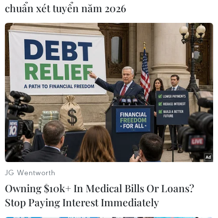
chuẩn xét tuyển năm 2026
#đâm xe
#đâm xe vào đám đông
#xe tải quân đội
#tử vong tại hiện trường
Philippines
JG Wentworth
Owning $10k+ In Medical Bills Or Loans?
Theo dõi VietnamPlus
Stop Paying Interest Immediately