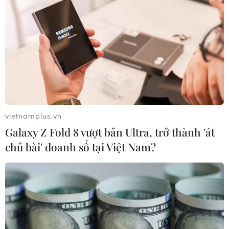
vietnamplus.vn
TIN CÙNG CHUYÊN MỤC
Galaxy Z Fold 8 vượt bản Ultra, trở thành 'át
chủ bài' doanh số tại Việt Nam?
Chiến dịch siết nhập cư của Mỹ tăng
tốc, ICE bắt giữ 51.000 người
09/08/2026 06:56
Cháy rừng nghiêm trọng tại Canada,