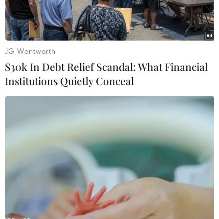
khiến 2 người tử vong tại hiện trường.
JG Wentworth
$30k In Debt Relief Scandal: What Financial
Institutions Quietly Conceal
Hiện trường vụ đâm xe. (Nguồn: News Fort)
Ngày 24/12, ít nhất 2 người thiệt mạng và 3
người khác bị thương trong một vụ đâm xe vào
đám đông bên ngoài một khu chợ ở thành phố
Davao, miền Nam Philippines.