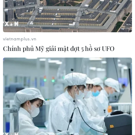
Xem thêm
vietnamplus.vn
Chính phủ Mỹ giải mật đợt 5 hồ sơ UFO
CƠ QUAN CHỦ QUẢN: THÔNG TẤN XÃ VIỆT NAM
Tổng Biên tập: TRẦN TIẾN DUẨN
Phó Tổng Biên tập: NGUYỄN THỊ TÁM, KHÚC THANH
THỦY
Sở hữu trí tuệ
Quy định sử dụng
RSS
Hỗ trợ