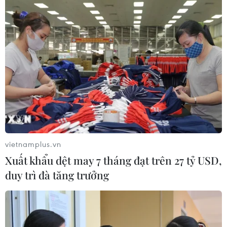
Xe ôtô 7 chỗ đã lao thẳng vào đội dịch vụ lễ tang đang
chuẩn bị đưa quan tài một cụ ông vừa mất đi an táng,
làm ít nhất 2 người chết, nhiều người bị thương nặng.
vietnamplus.vn
Xuất khẩu dệt may 7 tháng đạt trên 27 tỷ USD,
duy trì đà tăng trưởng
Hiện trường vụ xe Lexus lao vào