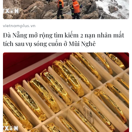
vietnamplus.vn
Đà Nẵng mở rộng tìm kiếm 2 nạn nhân mất
tích sau vụ sóng cuốn ở Mũi Nghê