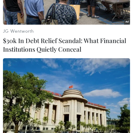
tra, làm rõ nguyên nhân vụ tai nạn xe Lexus lao
vào đám tang làm 11 người thương vong.
JG Wentworth
$30k In Debt Relief Scandal: What Financial
Institutions Quietly Conceal
Hiện trường vụ tai nạn. (Ảnh: Nguyên Linh/Vietnam+)
Liên quan đến vụ tai nạn giao thông đặc biệt
nghiêm trọng làm 3 người chết và nhiều người