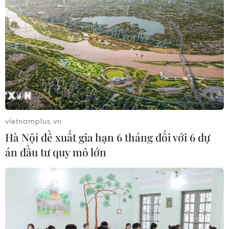
CƠ QUAN CHỦ QUẢN: THÔNG TẤN XÃ VIỆT NAM
Tổng Biên tập: TRẦN TIẾN DUẨN
Phó Tổng Biên tập: NGUYỄN THỊ TÁM, KHÚC THANH
THỦY
Sở hữu trí tuệ
Quy định sử dụng
vietnamplus.vn
RSS
Hỗ trợ
Hà Nội đề xuất gia hạn 6 tháng đối với 6 dự
Ngôn ngữ
TTXVN
án đầu tư quy mô lớn
Dịch vụ tin
Quảng cáo
Liên hệ