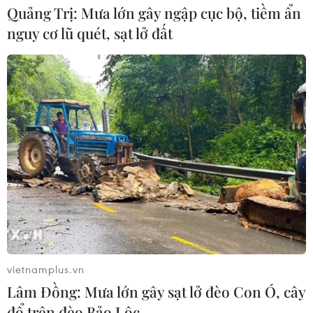
Quảng Trị: Mưa lớn gây ngập cục bộ, tiềm ẩn
nguy cơ lũ quét, sạt lở đất
vietnamplus.vn
Lâm Đồng: Mưa lớn gây sạt lở đèo Con Ó, cây
TIN CÙNG CHUYÊN MỤC
đổ trên đèo Bảo Lộc