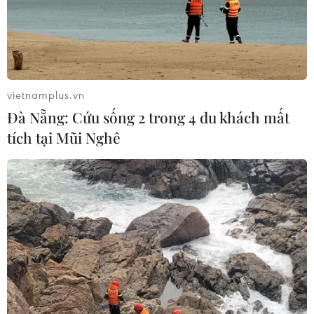
vietnamplus.vn
Đà Nẵng: Cứu sống 2 trong 4 du khách mất
tích tại Mũi Nghê