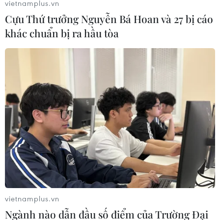
vietnamplus.vn
Cựu Thứ trưởng Nguyễn Bá Hoan và 27 bị cáo
khác chuẩn bị ra hầu tòa
Thủ tướng yêu cầu bảo đảm an toàn giao
thông dịp nghỉ Lễ 30/4, 1/5
10/04/2019 09:55
Thủ tướng yêu cầu Bộ Công an ngăn chặn các vụ đua
xe trái phép, tụ tập gây rối trật tự công cộng; sẵn sàng
lực lượng kịp thời giải tỏa khi xảy ra tai nạn, ùn tắc giao
thông trên các tuyến quốc lộ.
vietnamplus.vn
Ngành nào dẫn đầu số điểm của Trường Đại