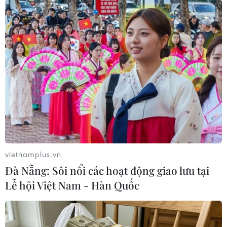
vi phạm nồng độ cồn và chất kích thích, ma túy
đối với lái xe trong vụ tai nạn đặc biệt nghiêm
trọng này.
[Hiện trường vụ xe Lexus lao vào đám tang
làm 11 người thương vong]
Bên cạnh đó, Chủ tịch Ủy ban nhân dân kiêm
Trưởng ban Ban An toàn giao thông tỉnh, thành
phố trực thuộc Trung ương tăng cường chỉ đạo
thực hiện các giải pháp tại Thông báo số
2671/TB-VPCP ngày 03/4/2019 của Văn Phòng
vietnamplus.vn
Chính phủ yêu cầu chính quyền địa phương có
Đà Nẵng: Sôi nổi các hoạt động giao lưu tại
phương án xây dựng những khu sinh hoạt cộng
Lễ hội Việt Nam - Hàn Quốc
đồng nhằm phục vụ nhu cầu của người dân địa
phương (cưới, hỏi, liên hoan, hiếu hỉ,…).