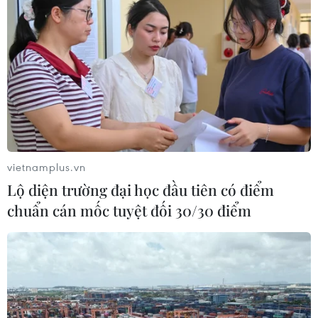
đám tang làm 11 người thương vong
11/04/2019 09:18
Xe ôtô 7 chỗ đã lao thẳng vào đội dịch vụ lễ tang đang
chuẩn bị đưa quan tài một cụ ông vừa mất đi an táng,
làm ít nhất 2 người chết, nhiều người bị thương nặng.
vietnamplus.vn
Lộ diện trường đại học đầu tiên có điểm
chuẩn cán mốc tuyệt đối 30/30 điểm