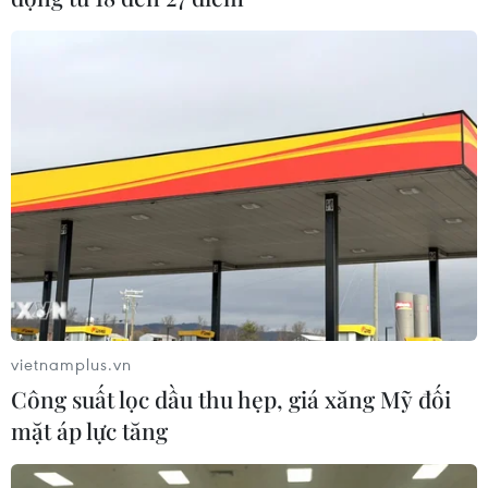
vietnamplus.vn
Công suất lọc dầu thu hẹp, giá xăng Mỹ đối
Xe Lexus lao vào đám tang làm 2 người
mặt áp lực tăng
chết, nhiều người bị thương
11/04/2019 09:08