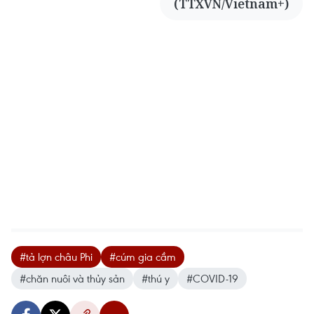
(TTXVN/Vietnam+)
#tả lợn châu Phi
#cúm gia cầm
#chăn nuôi và thủy sản
#thú y
#COVID-19