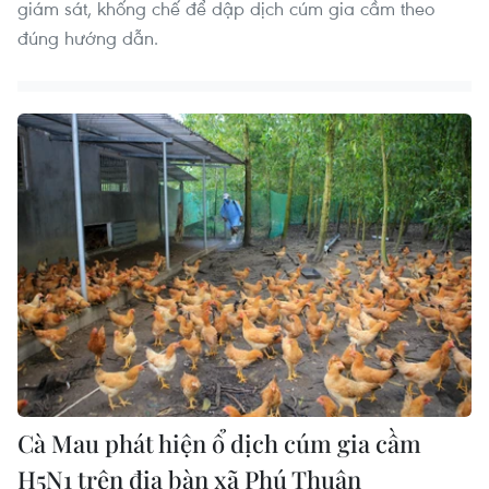
giám sát, khống chế để dập dịch cúm gia cầm theo
đúng hướng dẫn.
Cà Mau phát hiện ổ dịch cúm gia cầm
H5N1 trên địa bàn xã Phú Thuận