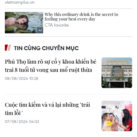
TIN CÙNG CHUYÊN MỤC
Phú Thọ làm rõ sự cố y khoa khiến bé
trai 8 tuổi tử vong sau mổ ruột thừa
08/08/2026 10:28
Cuộc tìm kiếm và vá lại những 'trái
tim lỗi '
07/08/2026 04:03