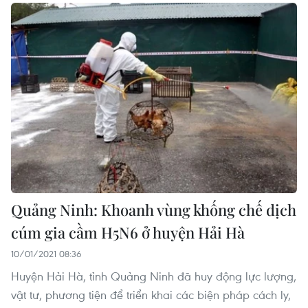
Quảng Ninh: Khoanh vùng khống chế dịch
cúm gia cầm H5N6 ở huyện Hải Hà
10/01/2021 08:36
Huyện Hải Hà, tỉnh Quảng Ninh đã huy động lực lượng,
vật tư, phương tiện để triển khai các biện pháp cách ly,