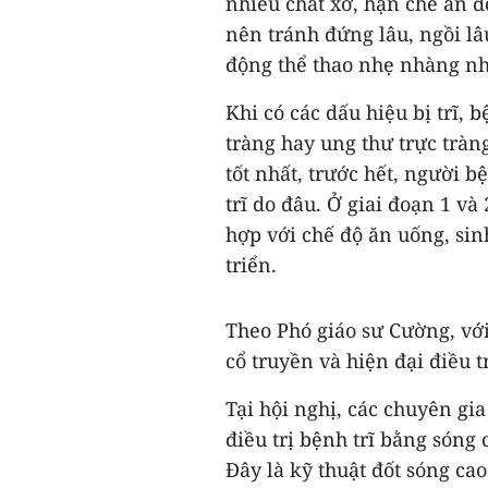
nhiều chất xơ, hạn chế ăn đồ
nên tránh đứng lâu, ngồi l
động thể thao nhẹ nhàng như
Khi có các dấu hiệu bị trĩ,
tràng hay ung thư trực tràng 
tốt nhất, trước hết, người 
trĩ do đâu. Ở giai đoạn 1 v
hợp với chế độ ăn uống, sin
triển.
Theo Phó giáo sư Cường, với
cổ truyền và hiện đại điều t
Tại hội nghị, các chuyên gi
điều trị bệnh trĩ bằng sóng
Đây là kỹ thuật đốt sóng ca