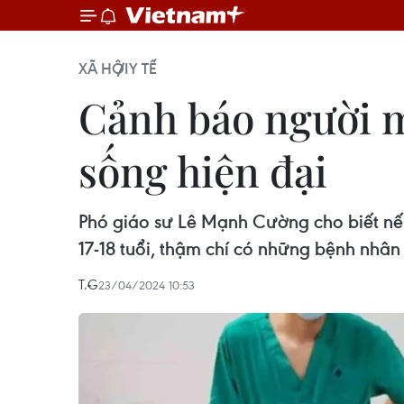
XÃ HỘI
Y TẾ
Cảnh báo người mắ
sống hiện đại
Phó giáo sư Lê Mạnh Cường cho biết nếu 
17-18 tuổi, thậm chí có những bệnh nhân
T.G
23/04/2024 10:53