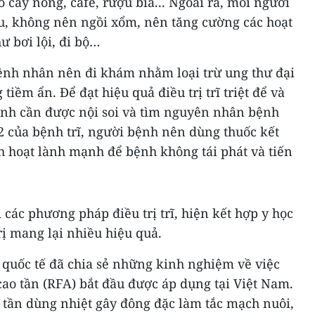
 cay nóng, cafe, rượu bia... Ngoài ra, mỗi người
âu, không nên ngồi xổm, nên tăng cường các hoạt
 bơi lội, đi bộ…
 bệnh nhân nên đi khám nhằm loại trừ ung thư đại
tiềm ẩn. Để đạt hiệu quả điều trị trĩ triệt để và
bệnh cần được nội soi và tìm nguyên nhân bệnh
à 2 của bệnh trĩ, người bệnh nên dùng thuốc kết
h hoạt lành mạnh để bệnh không tái phát và tiến
 các phương pháp điều trị trĩ, hiện kết hợp y học
rị mang lại nhiều hiệu quả.
a quốc tế đã chia sẻ những kinh nghiệm về việc
 cao tần (RFA) bắt đầu được áp dụng tại Việt Nam.
o tần dùng nhiệt gây đông đặc làm tắc mạch nuôi,