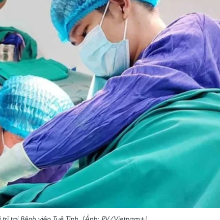
ị trĩ tại Bệnh viện Tuệ Tĩnh. (Ảnh: PV/Vietnam+)