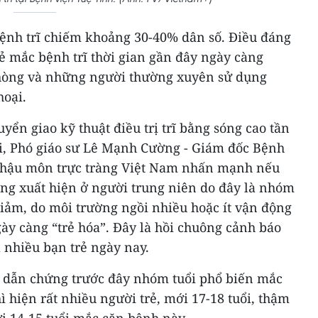
ệnh trĩ chiếm khoảng 30-40% dân số. Điều đáng
trẻ mắc bệnh trĩ thời gian gần đây ngày càng
phòng và những người thường xuyên sử dụng
hoại.
uyển giao kỹ thuật điều trị trĩ bằng sóng cao tần
ội, Phó giáo sư Lê Mạnh Cường - Giám đốc Bệnh
i hậu môn trực tràng Việt Nam nhấn mạnh nếu
ờng xuất hiện ở người trung niên do đây là nhóm
giảm, do môi trường ngồi nhiều hoặc ít vận động
ngày càng “trẻ hóa”. Đây là hồi chuông cảnh báo
a nhiều bạn trẻ ngày nay.
 dẫn chứng trước đây nhóm tuổi phổ biến mắc
ì hiện rất nhiều người trẻ, mới 17-18 tuổi, thậm