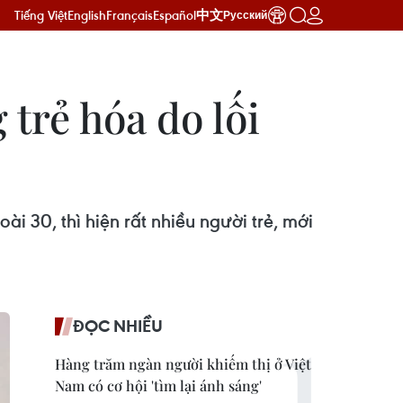
Tiếng Việt
English
Français
Español
中文
Русский
trẻ hóa do lối
i 30, thì hiện rất nhiều người trẻ, mới
ĐỌC NHIỀU
Hàng trăm ngàn người khiếm thị ở Việt
Nam có cơ hội 'tìm lại ánh sáng'