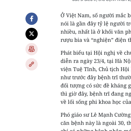
Ở Việt Nam, số người mắc b
nói là gần đây tỷ lệ người 
nhiều, nhất là ở khối văn 
rượu bia và “nghiện” điện t
Phát biểu tại Hội nghị về ch
diễn ra ngày 23/4, tại Hà N
viện Tuệ Tĩnh, Chủ tịch Hộ
như trước đây bệnh trĩ thư
đối tượng có sức đề kháng 
thì giờ đây, bệnh trĩ đang 
về lối sống phi khoa học củ
Phó giáo sư Lê Mạnh Cường
căn bệnh này là ngoài 30, th