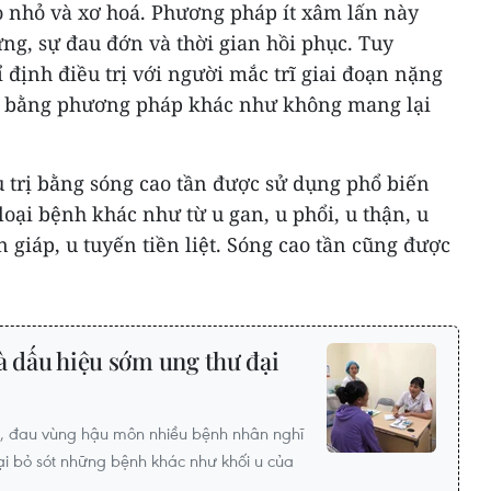
eo nhỏ và xơ hoá. Phương pháp ít xâm lấn này
ng, sự đau đớn và thời gian hồi phục. Tuy
định điều trị với người mắc trĩ giai đoạn nặng
 trị bằng phương pháp khác như không mang lại
 trị bằng sóng cao tần được sử dụng phổ biến
u loại bệnh khác như từ u gan, u phổi, u thận, u
giáp, u tuyến tiền liệt. Sóng cao tần cũng được
à dấu hiệu sớm ung thư đại
áu, đau vùng hậu môn nhiều bệnh nhân nghĩ
 lại bỏ sót những bệnh khác như khối u của