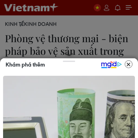
KINH TẾ
KINH DOANH
Phòng vệ thương mại - biện
pháp bảo vệ sản xuất trong
nước
Khám phá thêm
Tố Uyên
30/05/2021 01:21
Phòng vệ thương mại chính là trụ cột cuối cùng để
đảm bảo thương mại công bằng, bảo vệ ngành
sản xuất trong nước sản xuất sản phẩm tương tự
tồn tại trước những tác động gây ra bởi hàng nhập