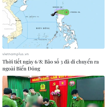
mục tiêu thường xuyên của hoạt động giải quyết
tranh chấp trong khuôn khổ WTO và các cuộc
tham vấn nhận được theo Thỏa thuận về Giải
quyết Tranh chấp (DSU) của WTO về các tranh
chấp liên quan đến thương mại.
"Cảnh giác" công lý
Ban Hội thẩm và Cơ quan phúc thẩm có thể phát
vietnamplus.vn
hiện ra rằng một số khía cạnh của biện pháp
Thời tiết ngày 6/8: Bão số 3 đã di chuyển ra
phòng vệ thương mại được xem xét không phù
ngoài Biển Đông
hợp với các tiêu chuẩn của WTO.
Cơ chế giải quyết tranh chấp được giới hạn
trong việc xác định xem liệu các cơ quan có
thẩm quyền có thực hiện một cách khách quan
hay không, có bất đồng về kết quả thực tế hay