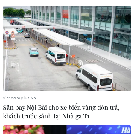
tảng của biện pháp dự kiến với mục tiêu cuối
cùng là tăng cường an ninh pháp lý vì lợi ích
của các nhà xuất khẩu./.
(TTXVN/Vietnam+)
vietnamplus.vn
Sân bay Nội Bài cho xe biển vàng đón trả,
khách trước sảnh tại Nhà ga T1