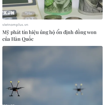
khẩu.
vietnamplus.vn
Mỹ phát tín hiệu ủng hộ ổn định đồng won
của Hàn Quốc
Thép cuộn tại nhà máy sản xuất thép ở Salzgitter, Đức. (Nguồn:
AFP/TTXVN)
Chống bán phá giá và các biện pháp phòng vệ
thương mại là những công cụ chính sách phổ