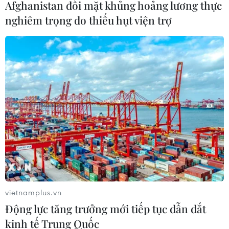
Afghanistan đối mặt khủng hoảng lương thực
nghiêm trọng do thiếu hụt viện trợ
Điều tra chống phá giá vật liệu hàn từ
Trung Quốc, Thái Lan, Malaysia
29/05/2021 09:48
Bộ Công Thương đã ban hành Quyết định số 947/QĐ-
BCT về việc điều tra áp dụng biện pháp chống bán phá
giá đối với một số sản phẩm vật liệu hàn có xuất xứ từ
Trung Quốc, Thái Lan và Malaysia.
vietnamplus.vn
Động lực tăng trưởng mới tiếp tục dẫn dắt
kinh tế Trung Quốc