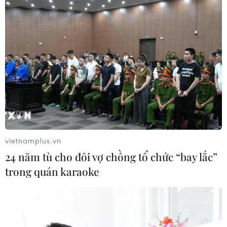
vietnamplus.vn
24 năm tù cho đôi vợ chồng tổ chức “bay lắc”
trong quán karaoke