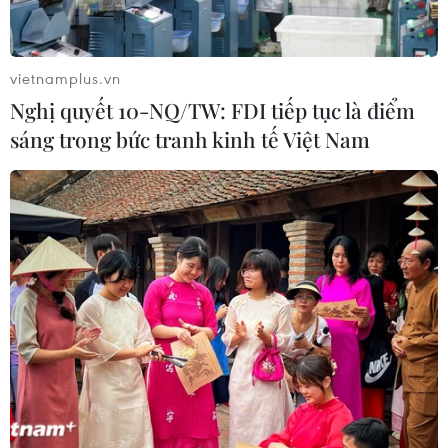
vietnamplus.vn
Nghị quyết 10-NQ/TW: FDI tiếp tục là điểm
sáng trong bức tranh kinh tế Việt Nam
TIN CÙNG CHUYÊN MỤC
Đưa gốm sứ Bình Dương vào mạng
lưới thủ công sáng tạo thế giới
05/08/2026 11:53
Xuất khẩu gạo Thái Lan giảm gần
19% trong nửa đầu năm 2026
05/08/2026 11:36