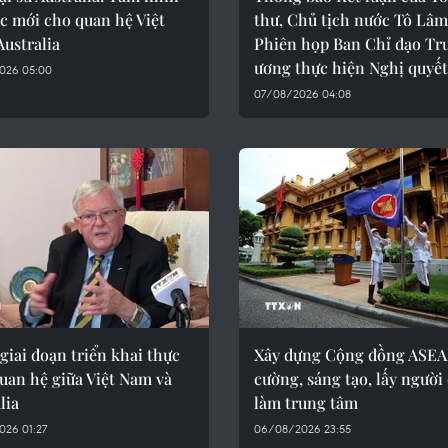
c mới cho quan hệ Việt
thư, Chủ tịch nước Tô Lâm
ustralia
Phiên họp Ban Chỉ đạo Tr
ương thực hiện Nghị quyết
026 05:00
07/08/2026 04:08
giai đoạn triển khai thực
Xây dựng Cộng đồng ASEA
uan hệ giữa Việt Nam và
cường, sáng tạo, lấy người
lia
làm trung tâm
026 01:27
06/08/2026 23:55