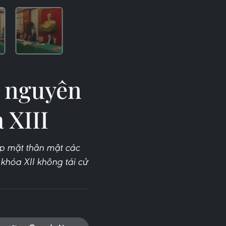
c nguyên
 XIII
ặp mặt thân mật các
khóa XII không tái cử