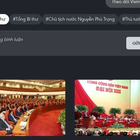
Theo dõi Viet
thư
#Tổng Bí thư
#Chủ tịch nước Nguyễn Phú Trọng
#Thủ tư
GỬI