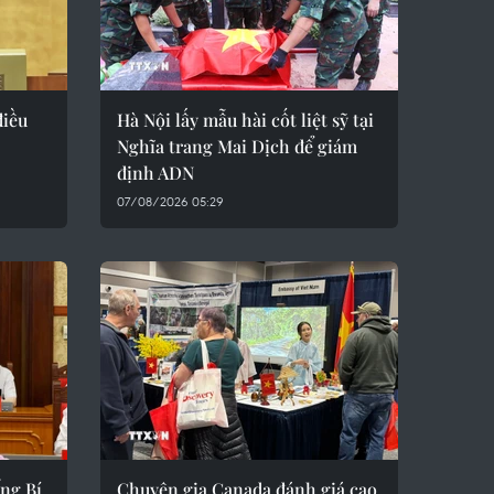
điều
Hà Nội lấy mẫu hài cốt liệt sỹ tại
Nghĩa trang Mai Dịch để giám
định ADN
07/08/2026 05:29
ng Bí
Chuyên gia Canada đánh giá cao