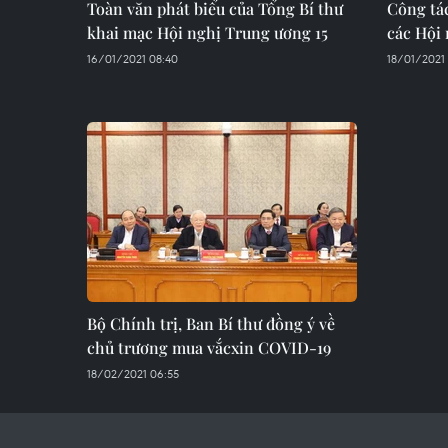
Toàn văn phát biểu của Tổng Bí thư
Công tác
khai mạc Hội nghị Trung ương 15
các Hội
16/01/2021 08:40
18/01/2021
Bộ Chính trị, Ban Bí thư đồng ý về
chủ trương mua vắcxin COVID-19
18/02/2021 06:55