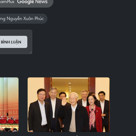
namPlus
ớng Nguyễn Xuân Phúc
 BÌNH LUẬN