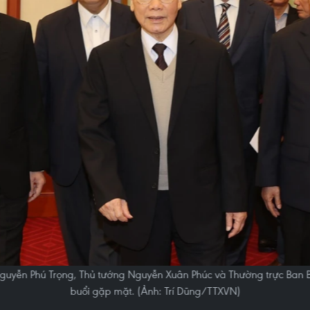
 Nguyễn Phú Trọng, Thủ tướng Nguyễn Xuân Phúc và Thường trực Ban 
buổi gặp mặt. (Ảnh: Trí Dũng/TTXVN)