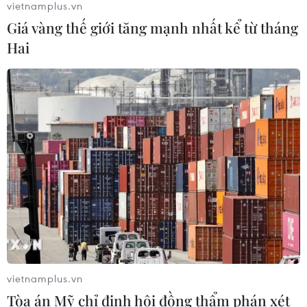
vietnamplus.vn
Hành trình đưa hát bội 'chạm' đến
Giá vàng thế giới tăng mạnh nhất kể từ tháng
giới trẻ ở Thành phố Hồ Chí Minh
Hai
04/08/2026 07:35
NSND Trịnh Thúy Mùi tái đắc cử Chủ
tịch Hội Nghệ sỹ Sân khấu Việt Nam
04/08/2026 06:35
Trưng bày tư liệu “Chủ tịch Hồ Chí
Minh - Tổng tư lệnh Fidel Castro:
Nghĩa tình son sắt đặc biệt"
04/08/2026 06:06
vietnamplus.vn
Tòa án Mỹ chỉ định hội đồng thẩm phán xét