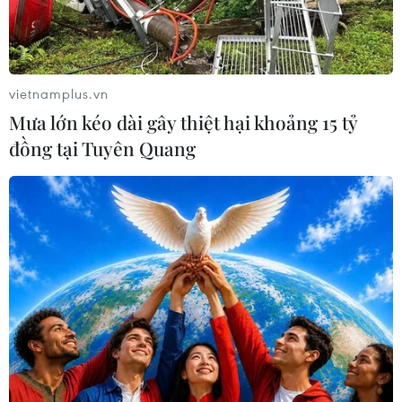
vietnamplus.vn
Mưa lớn kéo dài gây thiệt hại khoảng 15 tỷ
đồng tại Tuyên Quang
Làng gốm Bàu Trúc thuộc thị trấn Phước Dân (Ninh Phước, Ninh
Thuận) là một trong những làng gốm cổ nhất Đông Nam Á còn
tồn tại cho đến ngày nay. Trong ảnh: Hợp tác xã Gốm Chăm
Bàu Trúc, một mô hình hiệu quả giúp bảo tồn và vực dậy