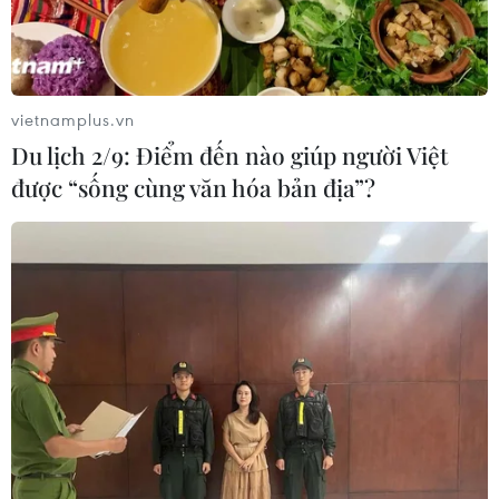
Hồ sơ Phở phải chứng
minh được sức sống của di sản trong
cộng đồng
vietnamplus.vn
05/08/2026 07:12
Du lịch 2/9: Điểm đến nào giúp người Việt
được “sống cùng văn hóa bản địa”?
"Lễ mừng cơm mới" và chuỗi hoạt
động du lịch "Sắc vàng Di sản" 2026
tại Lào Cai
04/08/2026 14:56
Lễ hội Văn hóa, Du lịch Mường Lò
năm 2026 sẽ diễn ra từ ngày 25/9 đến
2/10
04/08/2026 14:37