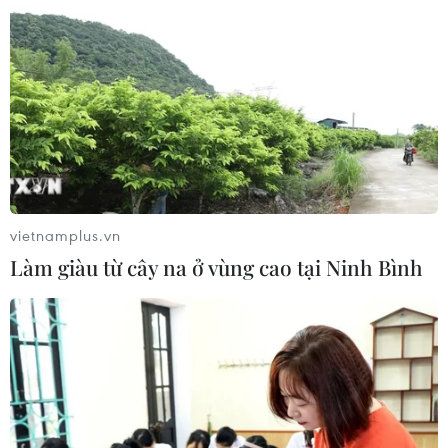
22/08/2020 23:00
Thời gian qua, với sự hỗ trợ, đầu tư của Nhà nước, các
làng nghề đã có những thay đổi đáng kể, góp phần
giải quyết việc làm cho lao động khu vực nông thôn.
vietnamplus.vn
Làm giàu từ cây na ở vùng cao tại Ninh Bình