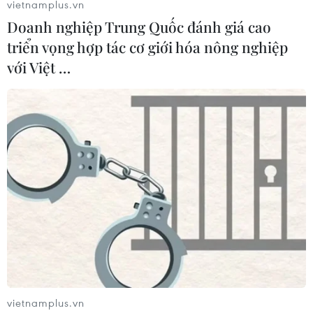
vietnamplus.vn
Doanh nghiệp Trung Quốc đánh giá cao
triển vọng hợp tác cơ giới hóa nông nghiệp
với Việt …
Ngắm dòng sản phẩm mới của
làng gốm Bàu Trúc ở Ninh Thuận
11/06/2019 01:55
Năm 2019, làng gốm Bàu Trúc tiếp tục đẩy mạnh sản
xuất các dòng gốm trang trí hiện đại với các mẫu mã
và hoa văn mới lạ, độc đáo, sử dụng trong trang trí nội
thất, văn phòng, trang trí tiểu cảnh...
vietnamplus.vn