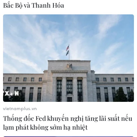
Bắc Bộ và Thanh Hóa
cao 1m8 bằng gốm Bàu Trúc. (Ảnh: Minh Hưng/TTXVN)
vietnamplus.vn
Thống đốc Fed khuyến nghị tăng lãi suất nếu
Tạo hình khuôn mặt cho một sản phẩm mỹ nghệ bằng gốm.
lạm phát không sớm hạ nhiệt
(Ảnh: Minh Hưng/TTXVN)