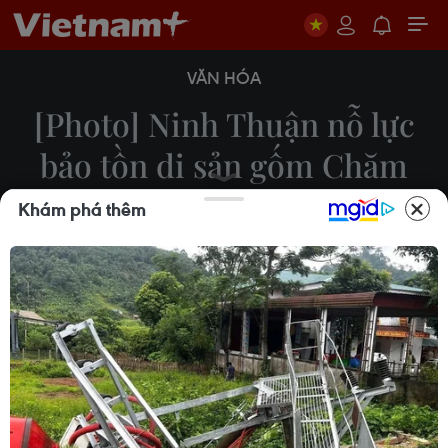
VĂN HÓA
[Photo] Ninh Thuận nỗ lực
bảo tồn di sản gốm Chăm
Bàu Trúc
Khám phá thêm
15/02/2021 13:00
Làng gốm Bàu Trúc tại Ninh Thuận là một trong
những làng gốm cổ nhất Đông Nam Á còn tồn tại
đến ngày nay và các hoa văn trên sản phẩm gốm
thể hiện nền văn hóa tín ngưỡng truyền thống của
dân tộc Chăm.