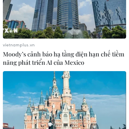
vietnamplus.vn
Moody’s cảnh báo hạ tầng điện hạn chế tiềm
năng phát triển AI của Mexico
#Ninh Thuận
#Làng gốm Bàu Trúc
#dân tộc Chăm
#nghề thủ công
Khánh Hòa
Ninh Thuận
Theo dõi VietnamPlus