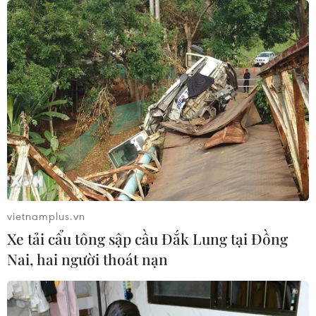
vietnamplus.vn
Xe tải cẩu tông sập cầu Đắk Lung tại Đồng
Nai, hai người thoát nạn