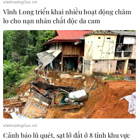
vietnamplus.vn
dùng bàn xoay, hoàn toàn khác biệt so với các cách làm gốm
phổ biến khác. (Ảnh: Minh Hưng/TTXVN)
Vĩnh Long triển khai nhiều hoạt động chăm
lo cho nạn nhân chất độc da cam
Người Chăm không sử dụng men mà dùng vải nhúng nước để
vietnamplus.vn
chà láng, dùng nhựa cây rừng để tăng thêm sắc màu của
Cảnh báo lũ quét, sạt lở đất ở 8 tỉnh khu vực
gốm. Trong ảnh: Tạo hình phần chân cho bức tượng thần 4 mặt