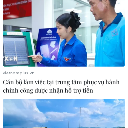
vietnamplus.vn
Cán bộ làm việc tại trung tâm phục vụ hành
Các sản phẩm gốm của Hợp tác xã gốm Chăm Bàu Trúc. (Ảnh:
Minh Hưng/TTXVN)
chính công được nhận hỗ trợ tiền