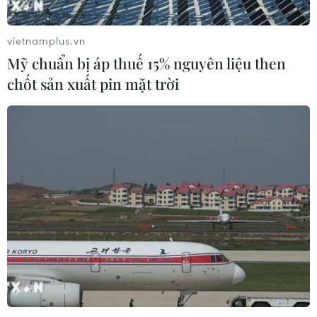
vietnamplus.vn
Mỹ chuẩn bị áp thuế 15% nguyên liệu then
chốt sản xuất pin mặt trời