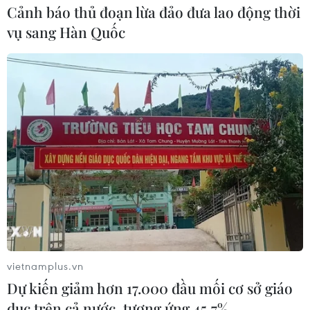
Cảnh báo thủ đoạn lừa đảo đưa lao động thời
vụ sang Hàn Quốc
Làng gốm Bàu Trúc ở Ninh Thuận: Giữ nét
đặc trưng văn hóa Chăm
11/06/2019 03:55
Làng gốm Bàu Trúc có tuổi đời hàng trăm năm, là làng
gốm cổ xưa nhất Đông Nam Á đến nay vẫn duy trì
phương pháp sản xuất hoàn toàn thủ công.
vietnamplus.vn
Dự kiến giảm hơn 17.000 đầu mối cơ sở giáo
dục trên cả nước, tương ứng 45,7%