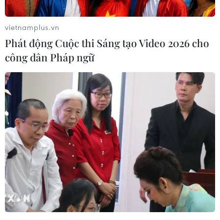
thương hiệu gốm Chăm cổ truyền Bàu Trúc của đồng bào dân
tộc Chăm. (Ảnh: Minh Hưng/TTXVN)
vietnamplus.vn
Phát động Cuộc thi Sáng tạo Video 2026 cho
công dân Pháp ngữ
Các hoa văn trên sản phẩm gốm thể hiện nền văn hóa tín
ngưỡng truyền thống của dân tộc Chăm. Trong ảnh: Tạo hình
cho sản phẩm gốm bằng phương pháp truyền thống không