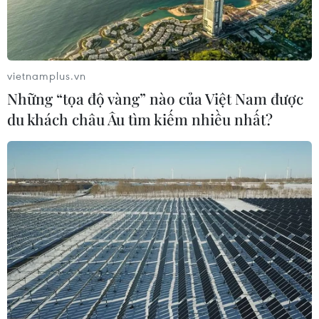
vietnamplus.vn
Những “tọa độ vàng” nào của Việt Nam được
du khách châu Âu tìm kiếm nhiều nhất?