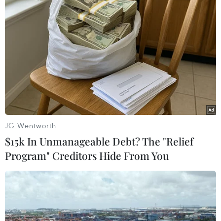
16/2/2021 đã khiến ít nhất 21 người thiệt mạng và hàng triệu
người rơi vào cảnh mất điện. Trong ảnh: Tuyết phủ trắng xóa tại
Washington D.C., Mỹ, ngày 18/2/2021. (Nguồn: THX/TTXVN)
JG Wentworth
$15k In Unmanageable Debt? The "Relief
Program" Creditors Hide From You
Ngày 17/2/2021, máy bay 737 MAX của hãng Boeing đã có
chuyến bay thương mại đầu tiên ở châu Âu, sau khi không
được cất cánh trong 22 tháng vì hai vụ tai nạn thảm khốc. Hãng