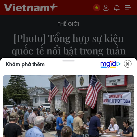
THẾ GIỚI
[Photo] Tổng hợp sự kiện
quốc tế nổi bật trong tuần
qua ảnh
Khám phá thêm
19/02/2021 04:21
WTO chính thức có nữ Tổng giám đốc đầu tiên,
Dịch bệnh Ebola quay trở lại Tây Phi sau 5 năm
vắng bóng, Nhiều người thiệt mạng vì bão mùa
Đông tại Mỹ là những sự kiện nổi bật trong tuần
qua.