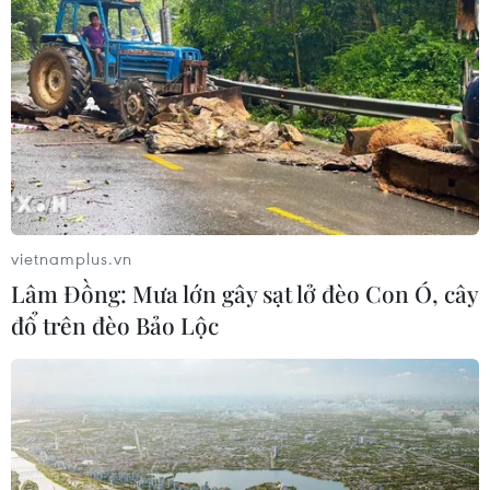
59 năm ASEAN: Giữ vững đoàn kết,
định hình tương lai
08/08/2026 10:09
Iceland trước cuộc trưng cầu ý dân
về nối lại đàm phán gia nhập EU
08/08/2026 07:54
vietnamplus.vn
Lâm Đồng: Mưa lớn gây sạt lở đèo Con Ó, cây
đổ trên đèo Bảo Lộc
Italy bác tối hậu thư của Tây Ban Nha
về kiểm soát biên giới
08/08/2026 07:27