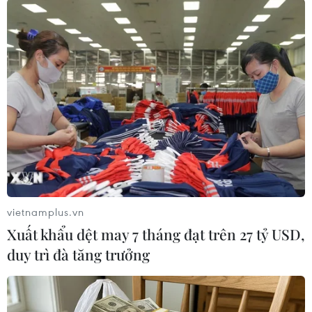
16/2/2021 đã khiến ít nhất 21 người thiệt mạng và hàng triệu
người rơi vào cảnh mất điện. Trong ảnh: Tuyết phủ trắng xóa
đường phố tại Washington D.C., Mỹ, ngày 18/2/2021. (Nguồn:
THX/TTXVN)
vietnamplus.vn
Xuất khẩu dệt may 7 tháng đạt trên 27 tỷ USD,
duy trì đà tăng trưởng
Đợt bão mùa Đông lịch sử, kéo theo nhiều cơn lốc có sức phá
hủy khủng khiếp, tràn vào vùng Đông Nam nước Mỹ ngày