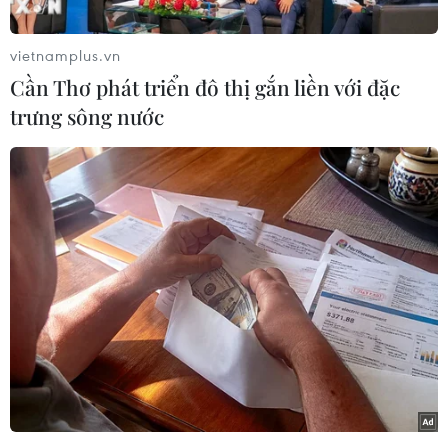
vietnamplus.vn
Cần Thơ phát triển đô thị gắn liền với đặc
trưng sông nước
Tây Phi lại đang phải đối mặt với dịch bệnh Ebola, với 7 trường
hợp mắc bệnh, trong đó 5 trường hợp tử vong, đã được ghi
nhận vào ngày 14/2/2021 tại Đông Nam Guinea, nơi bắt đầu
bùng phát đợt dịch tồi tệ nhất trong lịch sử do virus này gây ra
trong giai đoạn 2013-2016. Trong khi đó, Cộng hòa Dân chủ
Congo đã triển khai tiêm vắcxin phòng ngừa Ebola sau khi
nước này ghi nhận 4 ca mắc Ebola, 2 người trong số này đã tử
vong. Trong ảnh (tư liệu): Nhân viên y tế điều trị cho bệnh nhân