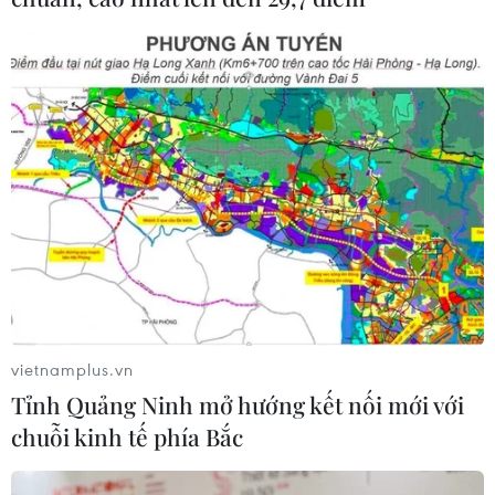
#Dịch bệnh Ebola
#WTO
#Vắcxin phòng ngừa Ebola
#American Airlines
vietnamplus.vn
Tỉnh Quảng Ninh mở hướng kết nối mới với
chuỗi kinh tế phía Bắc
Theo dõi VietnamPlus