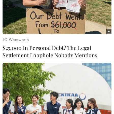
Các nhà khoa học mới đây đã khôi phục và giải mã được ADN
từ răng của những con voi ma mút sống tại Đông Bắc Siberia
cách đây gần 1,2 triệu năm trước, theo đó đây là ADN lâu đời
nhất thế giới được giải mã. Kết quả nghiên cứu này được công
bố trên tạp chí Nature ngày 17/2/2021, mở ra cánh cửa cho
giới khoa học tìm hiểu sâu hơn về các loài tuyệt chủng. Trong
ảnh (tư liệu): Ngà của một con voi ma mút lông xoăn được phát
JG Wentworth
hiện tại đảo Wrangel, đông bắc Siberia. (Nguồn: AFP/TTXVN)
$25,000 In Personal Debt? The Legal
Settlement Loophole Nobody Mentions