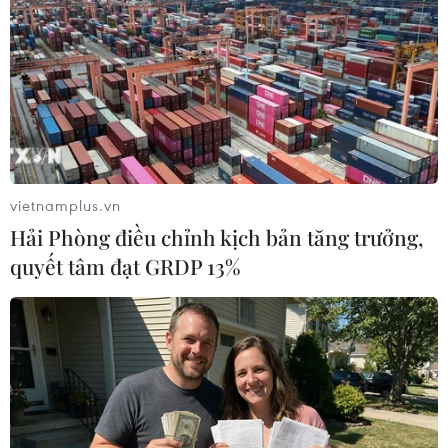
hàng không TUI của Bỉ thông báo mẫu 737 MAX được sử dụng
cho chuyến bay từ thủ đô Brussels tới Alicante và sau đó là
Malaga ở Tây Ban Nha. Trong ảnh (tư liệu): Máy bay Boeing
737 MAX của Hãng hàng không American Airlines cất cánh
trong chuyến bay thử nghiệm tại sân bay quốc tế Dallas-Fort
Worth ở Dallas, bang Texas, Mỹ ngày 2/12/2020. (Nguồn:
AFP/TTXVN)
vietnamplus.vn
Hải Phòng điều chỉnh kịch bản tăng trưởng,
quyết tâm đạt GRDP 13%