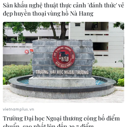
Sân khấu nghệ thuật thực cảnh 'đánh thức' vẻ
đẹp huyền thoại vùng hồ Nà Hang
Ngày 18/2/2021, với 535 phiếu ủng hộ, 56 phiếu chống và 5
phiếu trắng, Hạ viện Italy đã tín nhiệm thông qua Chính phủ
của Thủ tướng Mario Draghi. Trước đó, ngày 17/2, Thượng viện
Italy cũng đã phê chuẩn Chính phủ của Thủ tướng Draghi với
kết quả 262 phiếu ủng hộ, 40 phiếu chống, và 2 phiếu trắng.
Với kết quả trên, Italy chính thức có Chính phủ thứ 67 kể từ khi
Cộng hòa Italy được thành lập năm 1946 và ông Mario Draghi
trở thành Thủ tướng thứ 30 tại nước này. Trong ảnh: Tân Thủ
tướng Italy Mario Draghi (thứ 5, trái, phía trước) chụp ảnh với
các thành viên nội các mới ở Rome, ngày 13/2/2021. (Nguồn:
THX/TTXVN)
(TTXVN/Vietnam+)
vietnamplus.vn
Trường Đại học Ngoại thương công bố điểm
chuẩn, cao nhất lên đến 29,7 điểm