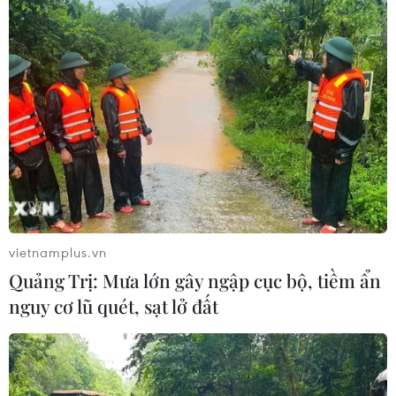
Động lực mới cho hợp tác thương
mại Việt Nam-Australia
08/08/2026 12:20
Tổng thống Iran nhấn mạnh Tehran
sẽ không bị ép buộc phải đầu hàng
08/08/2026 11:51
vietnamplus.vn
Quảng Trị: Mưa lớn gây ngập cục bộ, tiềm ẩn
Việt Nam-Ấn Độ thúc đẩy hợp tác
nguy cơ lũ quét, sạt lở đất
nghiên cứu, đào tạo và tư vấn chính
sách
08/08/2026 10:28