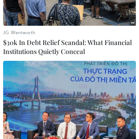
JG Wentworth
$30k In Debt Relief Scandal: What Financial
Institutions Quietly Conceal
Trong cuộc họp Đại hội đồng đặc biệt ngày 15/2/2021, Tổ chức
Thương mại Thế giới (WTO) đã chính thức lựa chọn cựu Bộ
trưởng Tài chính Nigeria, bà Ngozi Okonjo-Iweala (trong ảnh),
là lãnh đạo tiếp theo của WTO từ ngày 1/3 tới với nhiệm kỳ kéo
dài đến ngày 31/8/2025, qua đó trở thành người phụ nữ đầu
tiên và là người gốc Phi đầu tiên lãnh đạo WTO. (Nguồn:
THX/TTXVN)