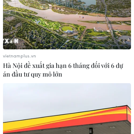
Xem thêm
CƠ QUAN CHỦ QUẢN: THÔNG TẤN XÃ VIỆT NAM
vietnamplus.vn
Tổng Biên tập: TRẦN TIẾN DUẨN
Hà Nội đề xuất gia hạn 6 tháng đối với 6 dự
Phó Tổng Biên tập: NGUYỄN THỊ TÁM, KHÚC THANH
án đầu tư quy mô lớn
THỦY
Sở hữu trí tuệ
Quy định sử dụng
RSS
Hỗ trợ
Ngôn ngữ
TTXVN
Dịch vụ tin
Quảng cáo