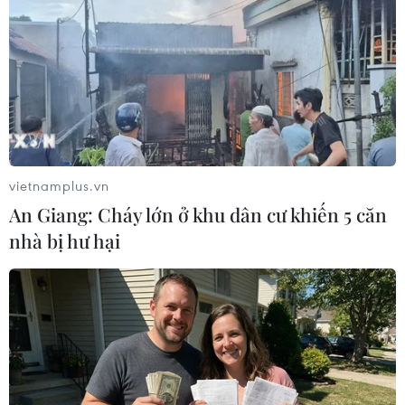
Rạng sáng 14/12, Công an huyện Đức Trọng, tỉnh Lâm
Đồng, đã bắt được đối tượng Trần Văn Trịnh bỏ trốn
trong khi chấp hành án phạt tù, tại vùng giáp ranh giữa
địa phận hai tỉnh Lâm Đồng và Bình Thuận.
vietnamplus.vn
An Giang: Cháy lớn ở khu dân cư khiến 5 căn
nhà bị hư hại