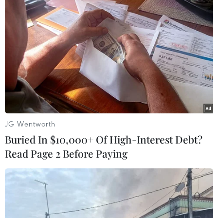
JG Wentworth
Buried In $10,000+ Of High-Interest Debt?
Read Page 2 Before Paying
"Chuyên gia" phá két sắt gây ra 10 vụ trộm
khi đang bị truy nã
14/12/2018 07:40