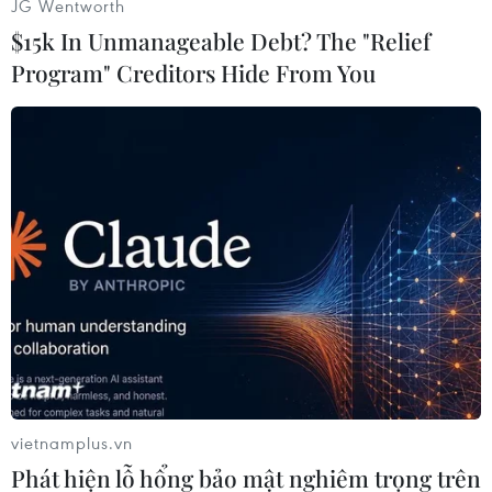
JG Wentworth
Công an huyện Hạ Hòa đã thu giữ 5 cây vàng
$15k In Unmanageable Debt? The "Relief
9999 và 45 triệu đồng, đồng thời tiếp tục đấu
Program" Creditors Hide From You
tranh, mở rộng vụ án để củng cố hồ sơ xử lý
theo quy định của pháp luật./.
(TTXVN/Vietnam+)
vietnamplus.vn
Phát hiện lỗ hổng bảo mật nghiêm trọng trên