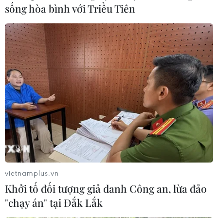
sống hòa bình với Triều Tiên
vietnamplus.vn
Khởi tố đối tượng giả danh Công an, lừa đảo
"chạy án" tại Đắk Lắk