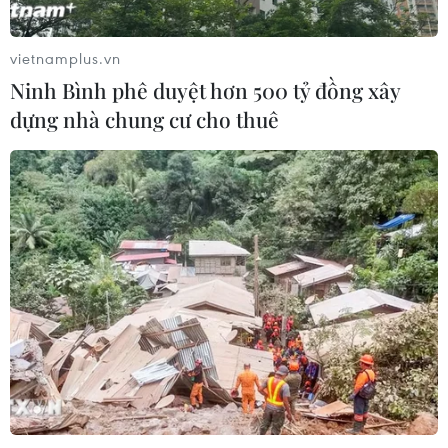
can
04/08/2026 09:23
vietnamplus.vn
Ninh Bình phê duyệt hơn 500 tỷ đồng xây
Xem thêm
dựng nhà chung cư cho thuê
CƠ QUAN CHỦ QUẢN: THÔNG TẤN XÃ VIỆT NAM
Tổng Biên tập: TRẦN TIẾN DUẨN
Phó Tổng Biên tập: NGUYỄN THỊ TÁM, KHÚC THANH
THỦY
Sở hữu trí tuệ
Quy định sử dụng