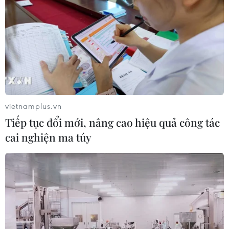
thống Lương Sơn TV đánh bạc lên tới
1.500 tỷ đồng/tháng
05/08/2026 04:57
Đình chỉ chức vụ một hiệu trưởng do
liên quan đường dây cá độ bóng đá
05/08/2026 03:25
vietnamplus.vn
Tiếp tục đổi mới, nâng cao hiệu quả công tác
cai nghiện ma túy
Cảnh báo lừa đảo mùa tựu trường:
Cẩn trọng với thủ đoạn giả danh, đặt
cọc
04/08/2026 14:55
Khởi tố vụ buôn bán hàng giả mạo