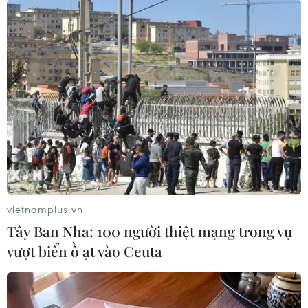
Bắt giữ 2 đối tượng trong vụ phá két sắt lấy
đi hơn 200 cây vàng
vietnamplus.vn
17/10/2018 01:53
Tây Ban Nha: 100 người thiệt mạng trong vụ
Sáng 18/9, Phạm Văn Cửu đột nhập vào nhà ông Đinh
vượt biển ồ ạt vào Ceuta
Quang Minh, Giám đốc Công ty trách nhiệm hữu hạn
Bảo Sơn (phường Ninh Khánh, thành phố Ninh Bình)
phá két sắt lấy đi hơn 200 cây vàng.