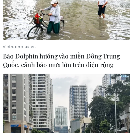
vietnamplus.vn
Bão Dolphin hướng vào miền Đông Trung
Quốc, cảnh báo mưa lớn trên diện rộng
TIN CÙNG CHUYÊN MỤC
Khởi tố đối tượng giả danh Công an,
lừa đảo "chạy án" tại Đắk Lắk
06/08/2026 15:07
Cảnh sát khám xét nơi ở của Huấn