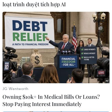
loạt trình duyệt tích hợp AI
#két sắt
#phá két sắt
#trộm tài sản
#công an huyện hạ hòa
#vàng 9999
Phú Thọ
Theo dõi VietnamPlus
JG Wentworth
TIN LIÊN QUAN
Owning $10k+ In Medical Bills Or Loans?
Stop Paying Interest Immediately