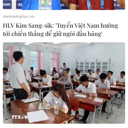
vietnamplus.vn
HLV Kim Sang-sik: 'Tuyển Việt Nam hướng
tới chiến thắng để giữ ngôi đầu bảng'
Trộm phá cửa, đục két lấy đi tài sản trị giá
hơn 8 tỷ đồng tại Ciputra
19/07/2019 22:22
Lợi dụng lúc chủ căn hộ tại Ciputra vắng mặt, kẻ gian
đã phá cửa, đục két để lấy đi tiền và nhiều tài sản với
tổng giá trị hơn 8 tỷ đồng.