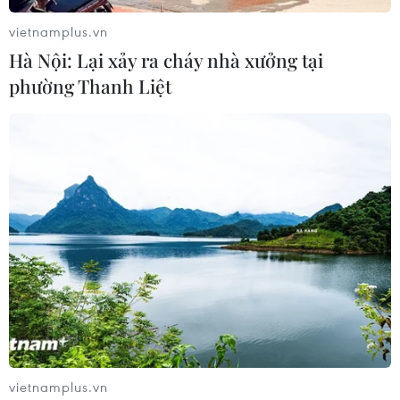
Thúc đẩy mạnh mẽ quan hệ giữa Quốc hội
vietnamplus.vn
hai nước Canada và Việt Nam
Hà Nội: Lại xảy ra cháy nhà xưởng tại
05/04/2019 02:14
phường Thanh Liệt
Trong các ngày 1-4/4, đoàn công tác của Ủy ban về các
vấn đề xã hội của Quốc hội do ông Bùi Sỹ Lợi làm
trưởng đoàn, đã thăm và làm việc tại Canada.
vietnamplus.vn