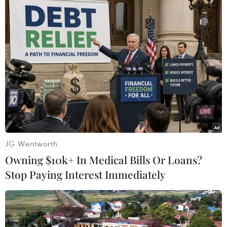
#Chỉ tiêu tài chính
#Nộp ngân sách
Theo dõi VietnamPlus
TIN LIÊN QUAN
JG Wentworth
Owning $10k+ In Medical Bills Or Loans?
Stop Paying Interest Immediately