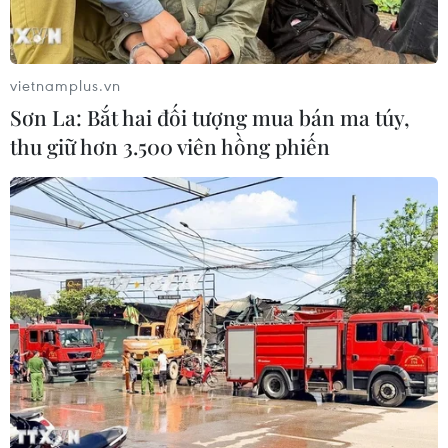
Theo các chuyên gia, CPTPP sẽ mang lại nhiều lợi ích
cho các doanh nghiệp cả về sản lượng và thị trường
xuất khẩu, do đó các doanh nghiệp cần tận dụng
vietnamplus.vn
nhanh cơ hội để đẩy mạnh xuất khẩu.
Sơn La: Bắt hai đối tượng mua bán ma túy,
thu giữ hơn 3.500 viên hồng phiến