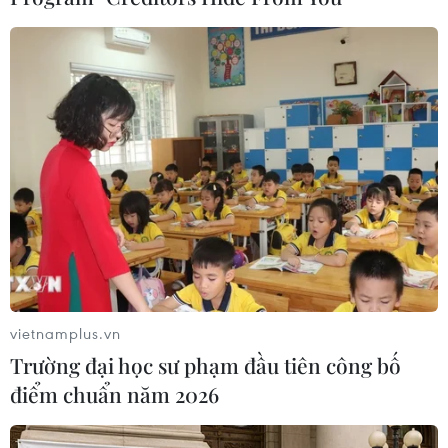
thêm./.
(Vietnam+)
vietnamplus.vn
Trường đại học sư phạm đầu tiên công bố
điểm chuẩn năm 2026
#Dầu khí
#Tập đoàn Dầu khí Việt Nam
#PVN