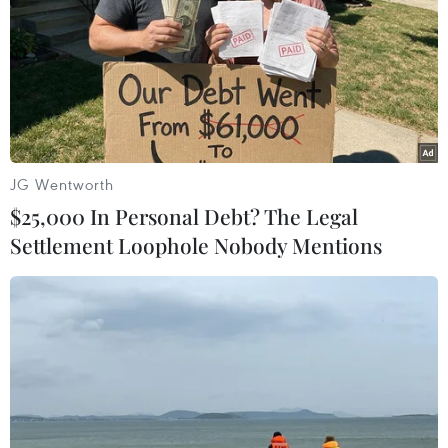
JG Wentworth
$25,000 In Personal Debt? The Legal
Settlement Loophole Nobody Mentions
CPTPP: “Cánh cửa” mở rộng cho các mặt
hàng xuất khẩu vào Canada
25/03/2019 07:49
Để tận dụng được các lợi thế từ Hiệp định CPTPP, đoàn
Hiệp hội Doanh nghiệp Canada đã đến Việt Nam nhằm
tìm kiếm cơ hội hợp tác với Hội thảo “Lợi thế Thương
mại Việt Nam – Canada,” ngày 25/3.