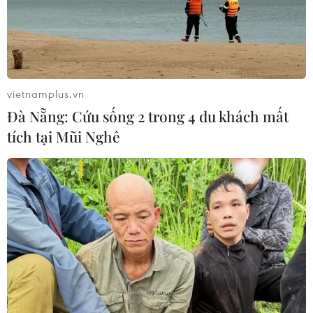
vietnamplus.vn
Đà Nẵng: Cứu sống 2 trong 4 du khách mất
tích tại Mũi Nghê
Doanh nghiệp cần chủ động tận dụng
nhanh ưu đãi từ CPTPP
26/03/2019 08:42