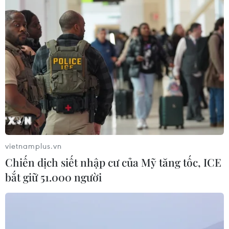
Nghệ An: OCOP đã có thương hiệu,
vì sao nông sản vẫn lo đầu ra?
08/08/2026 03:28
Quảng Trị quyết tâm bàn giao sớm
mặt bằng Dự án Nhà máy điện gió
LIG-Hướng Hóa 1
08/08/2026 02:33
vietnamplus.vn
Chiến dịch siết nhập cư của Mỹ tăng tốc, ICE
Áp dụng "luồng xanh" cho nhà đầu
bắt giữ 51.000 người
tư dự án hạ tầng công nghiệp phía
Đông Đắk Lắk
08/08/2026 01:45