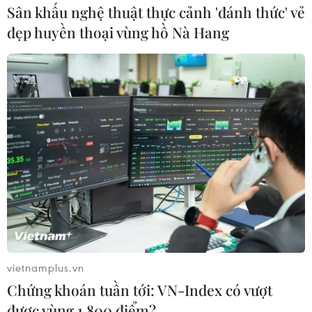
Sân khấu nghệ thuật thực cảnh 'đánh thức' vẻ
đẹp huyền thoại vùng hồ Nà Hang
vietnamplus.vn
Chứng khoán tuần tới: VN-Index có vượt
được vùng 1.800 điểm?