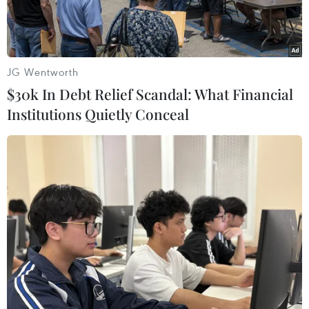
JG Wentworth
$30k In Debt Relief Scandal: What Financial
Institutions Quietly Conceal
Trụ sở Tập đoàn Dầu khí Việt Nam. (Ảnh: Đức Duy/Vietnam+)
Tập đoàn Dầu khí Việt Nam (PVN) cho biết,
kết
thúc quý 1, tập đoàn đã cơ bản hoàn thành các
chỉ tiêu, kế hoạch đặt ra.
Bên cạnh đó, PVN cũng tiếp tục hoàn thiện công