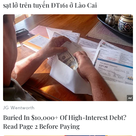
trường, điều tiết giao thông và điều tra nguyên
sạt lở trên tuyến ĐT161 ở Lào Cai
nhân vụ tai nạn ./.
(TTXVN/Vietnam+)
JG Wentworth
Buried In $10,000+ Of High-Interest Debt?
Read Page 2 Before Paying
#Quảng Ngãi
#Tai nạn giao thông
#tử vong