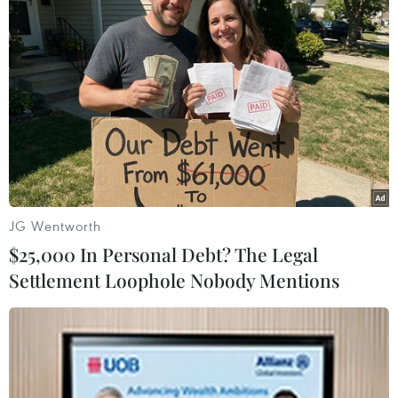
Bình Thuận: Xe ôtô tông hàng loạt xe máy
dừng đèn đỏ trên Quốc lộ 1A
02/09/2023 09:22
JG Wentworth
Vụ tai nạn làm 5 người bị thương, 5 xe môtô và xe ôtô
$25,000 In Personal Debt? The Legal
con hư hỏng. Nguyên nhân ban đầu được xác định là
Settlement Loophole Nobody Mentions
do tài xế điều khiển xe ôtô không chú ý quan sát, gây
tai nạn giao thông.