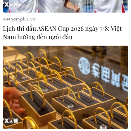
vietnamplus.vn
76 người chết vì tai nạn giao thông trong 4
Lịch thi đấu ASEAN Cup 2026 ngày 7/8: Việt
ngày nghỉ Lễ Quốc khánh
Nam hướng đến ngôi đầu
04/09/2023 09:05
Cụ thể, đường bộ xảy ra 125 vụ tai nạn giao thông, làm
chết 73 người, bị thương 95 người; đường sắt xảy ra 2
vụ tai nạn, làm chết 3 người; đường thủy không xảy ra
tai nạn.