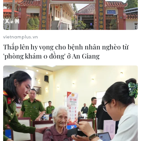
Cao tốc Khánh Hoà-Buôn Ma Thuột
sẽ hoàn thành, khai thác trong năm
nay
vietnamplus.vn
05/08/2026 07:14
Thắp lên hy vọng cho bệnh nhân nghèo từ
'phòng khám 0 đồng' ở An Giang
Sân bay Nội Bài cho xe biển vàng đón
trả, khách trước sảnh tại Nhà ga T1
05/08/2026 04:01
Lâm Đồng: Bám sát tiến độ để sân
bay Liên Khương mở cửa đúng hạn
19/8
05/08/2026 02:19