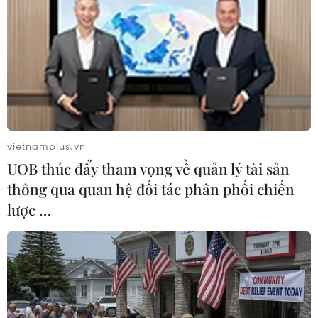
vietnamplus.vn
UOB thúc đẩy tham vọng về quản lý tài sản
thông qua quan hệ đối tác phân phối chiến
Đắk Lắk: Hai xe máy đâm nhau khiến ba
lược …
người thương vong
03/09/2023 01:26
Cú va chạm mạnh giữa hai xe máy khi đang lưu thông
ngược chiều nhau khiến cả ba người bị thương nặng,
trong đó có một người tử vong tại bệnh viện.