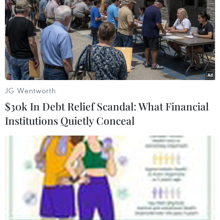
JG Wentworth
$30k In Debt Relief Scandal: What Financial
Institutions Quietly Conceal
Quảng Trị: Xe đầu kéo va chạm với xe
môtô, 2 vợ chồng thương vong
03/09/2023 07:18