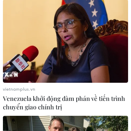
#rơmoóc
#ôtô đầu kéo
#ôtô tải
Quảng Ngãi
Theo dõi VietnamPlus
TIN LIÊN QUAN
vietnamplus.vn
Venezuela khởi động đàm phán về tiến trình
chuyển giao chính trị