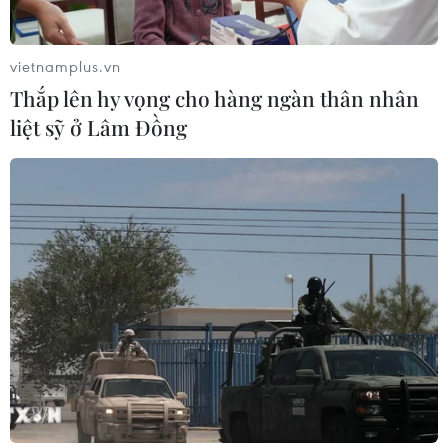
Xem thêm
vietnamplus.vn
Thắp lên hy vọng cho hàng ngàn thân nhân
liệt sỹ ở Lâm Đồng
CƠ QUAN CHỦ QUẢN: THÔNG TẤN XÃ VIỆT NAM
Tổng Biên tập: TRẦN TIẾN DUẨN
Phó Tổng Biên tập: NGUYỄN THỊ TÁM, KHÚC THANH
THỦY
Sở hữu trí tuệ
Quy định sử dụng
RSS
Hỗ trợ
Ngôn ngữ
TTXVN