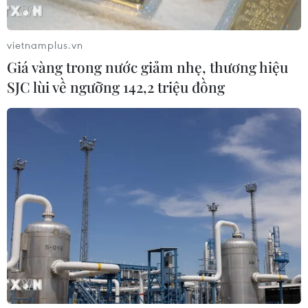
06/08/2026 09:42
vietnamplus.vn
Giá vàng trong nước giảm nhẹ, thương hiệu
Hà Nội tăng tốc thi công
SJC lùi về ngưỡng 142,2 triệu đồng
đường Vành đai 1 đoạn Hoàng Cầu-
Voi Phục
06/08/2026 09:07
Đồng Nai yêu cầu đẩy nhanh tiến độ
dự án kết nối vùng, sân bay Long
Thành
06/08/2026 09:05
Cầu Đắk Lung sập sau cú
tông của xe tải cẩu, 2 người thoát