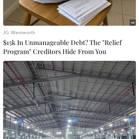
JG Wentworth
$15k In Unmanageable Debt? The "Relief
Program" Creditors Hide From You
Hiện trường vụ tai nạn. (Ảnh: Đinh Hương/TTXVN)
Sáng 6/9, ông Ngô Văn Dụng, Phó Chủ tịch Ủy
ban Nhân dân huyện Bình Sơn (Quảng Ngãi)
cho biết trên địa bàn xảy ra vụ tai nạn giao
thông nghiêm trọng làm 2 bố con tử vong tại