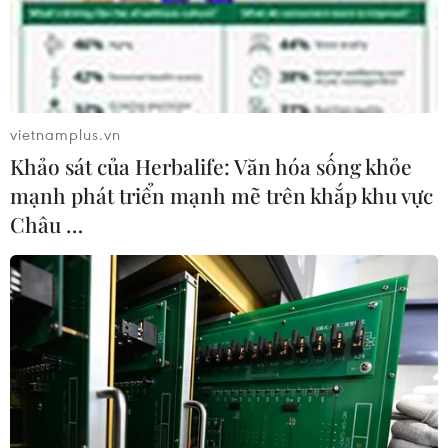
Vụ tai nạn giao thông xảy ra trên Quốc lộ 1A đoạn qua
thành phố Đông Hà, tỉnh Quảng Trị khiến 1 người thiệt
mạng tại chỗ, 1 người bị thương nặng.
vietnamplus.vn
Khảo sát của Herbalife: Văn hóa sống khỏe
mạnh phát triển mạnh mẽ trên khắp khu vực
Châu …
Đồng Nai: Xe máy va chạm với tàu hỏa