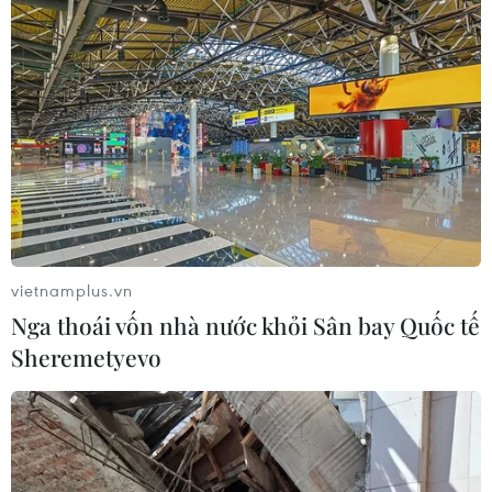
vietnamplus.vn
Nga thoái vốn nhà nước khỏi Sân bay Quốc tế
Sheremetyevo