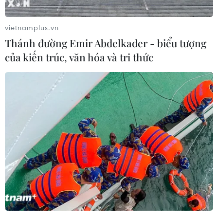
Quan hệ Việt Nam-Thái Lan
Chủ tịch Quốc hội kiêm Chủ tịch Hạ viện Thái
vietnamplus.vn
Lan kết thúc chuyến thăm Việt Nam
Thánh đường Emir Abdelkader - biểu tượng
của kiến trúc, văn hóa và tri thức
Tổng Bí thư, Chủ tịch nước Tô Lâm: Hợp tác nghị
viện là trụ cột quan trọng giữa Việt Nam-Thái
Lan
Thư mừng kỷ niệm 50 năm quan hệ ngoại giao
Việt Nam-Thái Lan
Việt Nam-Thái Lan nhất trí thúc đẩy triển khai
thực chất Chiến lược "Ba kết nối"
Thủ tướng hội kiến Chủ tịch Quốc hội
kiêm Chủ tịch Hạ viện Thái Lan