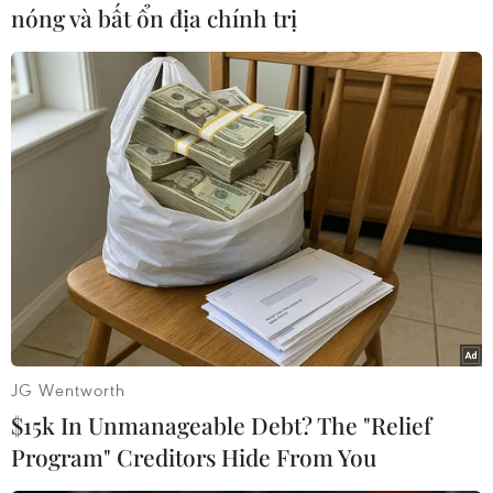
viên, nhân viên và 816 học sinh/ 22 lớp; trường
nóng và bất ổn địa chính trị
đã hoàn thành xuất sắc nhiệm vụ với 9 học sinh
đạt giải cấp quốc gia, 55 em đạt giải cấp tỉnh và
89 em đạt giải cấp thành phố trong năm học vừa
qua.
JG Wentworth
$15k In Unmanageable Debt? The "Relief
Program" Creditors Hide From You
Công chúa Maha Chakri Sirindhorn lắng nghe học sinh trường