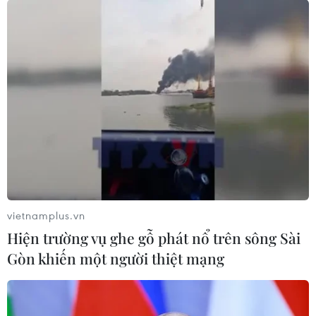
Phó Chủ tịch nước Võ Thị Ánh Xuân tiếp
Công chúa Thái Lan Maha Chakri
Sirindhorn
13/08/2024 10:28
Phó Chủ tịch nước và Công chúa nhất trí tiếp tục quan
tâm, ủng hộ hợp tác nhiều mặt giữa Việt Nam và Thái
Lan, hướng tới việc nâng cấp quan hệ hai nước lên tầm
cao mới.
vietnamplus.vn
Hiện trường vụ ghe gỗ phát nổ trên sông Sài
Gòn khiến một người thiệt mạng