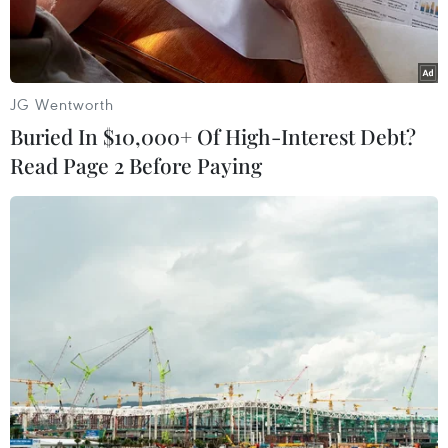
đối cả về thể chất và trí tuệ.
JG Wentworth
Buried In $10,000+ Of High-Interest Debt?
Read Page 2 Before Paying
Công chúa Maha Chakri Sirindhorn tham quan vườn rau của
học sinh trường Tiểu học Nguyễn Tất Thành. (Ảnh: Thanh
Thủy/TTXVN)