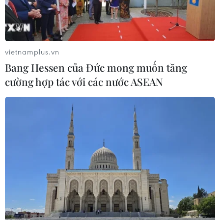
vietnamplus.vn
Bang Hessen của Đức mong muốn tăng
cường hợp tác với các nước ASEAN
#Tiểu học Nguyễn Tất Thành
#Maha Chakri Sirindhorn
#Nâng cao chất lượng cuộc sống
Quảng Trị
Thái Lan
Theo dõi VietnamPlus