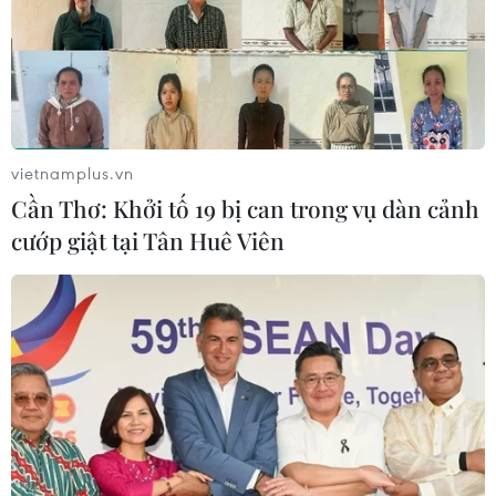
vietnamplus.vn
Cần Thơ: Khởi tố 19 bị can trong vụ dàn cảnh
cướp giật tại Tân Huê Viên