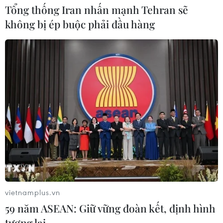
Tổng thống Iran nhấn mạnh Tehran sẽ
Lâm Đồng: Mùa trái chín “mở lối”
không bị ép buộc phải đầu hàng
cho du lịch nông nghiệp La Dạ
08/08/2026 06:43
Vụ phế liệu bằng sắt, nhọn rơi trên
cao tốc: Tài xế xe chở mắc nhiều lỗi vi
phạm
08/08/2026 06:37
Nghệ An: Lũ cuốn cầu tạm trên sông
Nậm Nơn khiến 3 bản ở xã Mỹ Lý bị
chia cắt
vietnamplus.vn
08/08/2026 06:36
59 năm ASEAN: Giữ vững đoàn kết, định hình
tương lai