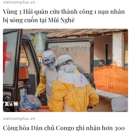
vietnamplus.vn
Vùng 3 Hải quân cứu thành công 1 nạn nhân
bị sóng cuốn tại Mũi Nghê
TIN LIÊN QUAN
vietnamplus.vn
Công chúa Thái Lan Maha Chakri
Cộng hòa Dân chủ Congo ghi nhận hơn 300