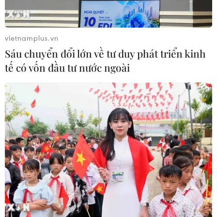
vietnamplus.vn
Sáu chuyển đổi lớn về tư duy phát triển kinh
tế có vốn đầu tư nước ngoài
TIN CÙNG CHUYÊN MỤC
Áp thấp nhiệt đới trên vịnh Bắc Bộ sẽ
gây ảnh hưởng thế nào tới Việt Nam?
07/08/2026 14:38
Cảnh sát giao thông triển khai chiến
dịch nâng cao kỹ năng lái xe môtô, xe