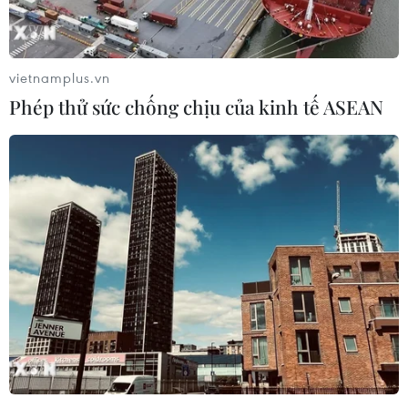
vietnamplus.vn
Phép thử sức chống chịu của kinh tế ASEAN
Hình ảnh trường Hướng Việt vẫn đang ngập trong bùn. (Ảnh:
Thủy Trần/Vietnam+)