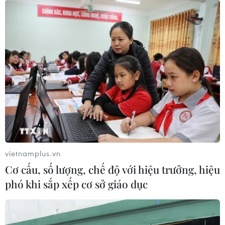
#Quảng Trị
#Hướng Hóa
#Hướng Việt
#Hướng Lập
#Cô lập hoàn toàn
Quảng Trị
Theo dõi VietnamPlus
vietnamplus.vn
Cơ cấu, số lượng, chế độ với hiệu trưởng, hiệu
phó khi sắp xếp cơ sở giáo dục
TIN LIÊN QUAN