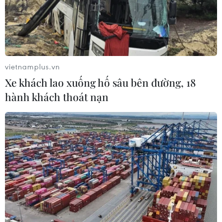
vietnamplus.vn
Xe khách lao xuống hố sâu bên đường, 18
hành khách thoát nạn
Hình ảnh trường Hướng Việt vẫn đang ngập trong bùn. (Ảnh:
Thủy Trần/Vietnam+)