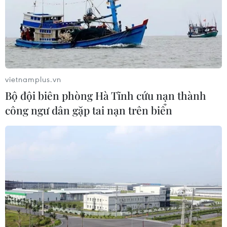
Quảng Trị Lê Quang Thuận cho biết đến 17 giờ ngày
22/10, vẫn còn 3 xã Hướng Việt, Hướng Lập và Hướng
Sơn bị cô lập, với khoảng 5.680 người
vietnamplus.vn
Bộ đội biên phòng Hà Tĩnh cứu nạn thành
công ngư dân gặp tai nạn trên biển