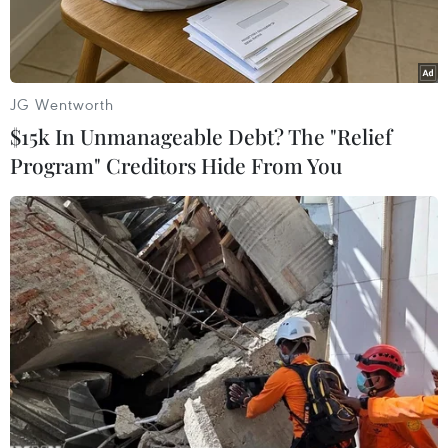
JG Wentworth
$15k In Unmanageable Debt? The "Relief
Program" Creditors Hide From You
Nhà cửa của người dân xã Hướng Việt bị hư hỏng, sập đổ do
lũ quét. (Ảnh: Hồ Cầu/TTXVN)
Ngày 27/10, Đoàn công tác của Tỉnh ủy, Hội
đồng nhân dân, Ủy ban nhân dân, Ủy ban Mặt
trận Tổ quốc Việt Nam tỉnh Quảng Trị đã đến
thăm người dân và kiểm tra tình hình thiệt hại