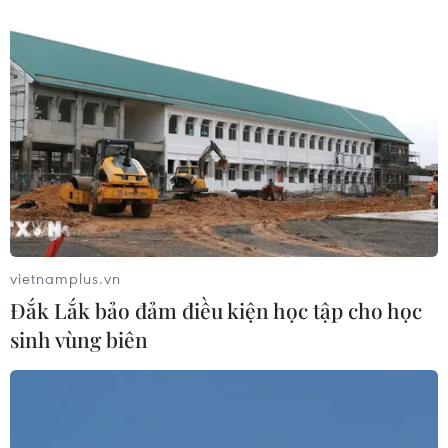
Hai người trọng thương do cây đổ
ngang đường đè trúng
07/08/2026 12:16
Cảnh báo lũ trên lưu vực sông Thao
tại trạm Yên Bái
07/08/2026 11:51
vietnamplus.vn
Đắk Lắk bảo đảm điều kiện học tập cho học
sinh vùng biên
Gỡ khó khăn triển khai dự án trọng
điểm quốc gia hồ Ka Pét
07/08/2026 11:24