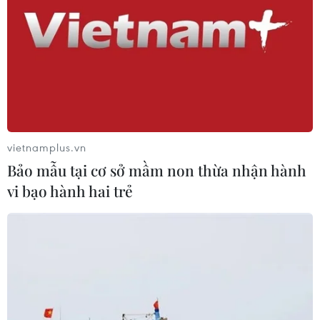
vietnamplus.vn
Bảo mẫu tại cơ sở mầm non thừa nhận hành
vi bạo hành hai trẻ
Quảng Trị: Gần 5.680 người ở 3 xã miền
núi vẫn bị cô lập hoàn toàn
22/10/2020 11:21
Phó Chủ tịch UBND huyện miền núi Hướng Hóa, tỉnh