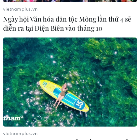
vietnamplus.vn
Ngày hội Văn hóa dân tộc Mông lần thứ 4 sẽ
diễn ra tại Điện Biên vào tháng 10
Quảng Trị có mưa to do ảnh hưởng bão số
8, việc cứu trợ gặp khó khăn
25/10/2020 08:05
Sáng 25/10, do ảnh hưởng của bão số 8, ở hai xã
Hướng Lập và Hướng Việt, huyện Hướng Hóa, tỉnh
Quảng Trị, đã có mưa to khiến công tác cứu trợ gặp
nhiều khó khăn.
vietnamplus.vn