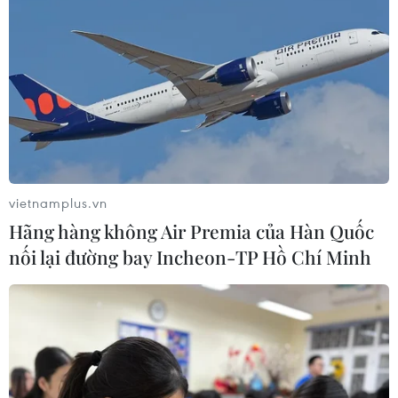
Khắc phục "Thẻ vàng" IUU: Siết chặt
quản lý đội tàu
07/08/2026 10:49
Đà Nẵng: Tìm thấy 3 bộ hài cốt liệt sỹ
từ nguồn tin của người dân
vietnamplus.vn
07/08/2026 10:42
Hãng hàng không Air Premia của Hàn Quốc
nối lại đường bay Incheon-TP Hồ Chí Minh
Ban đại diện cha mẹ học sinh không
được tự đặt các khoản thu, ép buộc
đóng góp
07/08/2026 10:30