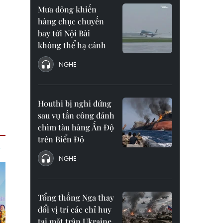
Mưa dông khiến
hàng chục chuyến
bay tới Nội Bài
không thể hạ cánh
NGHE
Houthi bị nghi đứng
sau vụ tấn công đánh
chìm tàu hàng Ấn Độ
trên Biển Đỏ
NGHE
Tổng thống Nga thay
đổi vị trí các chỉ huy
tại mặt trận Ukraine