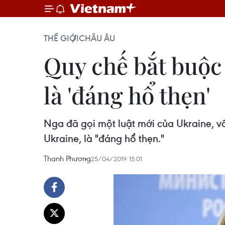
THẾ GIỚI
CHÂU ÂU
Quy chế bắt buộc
là 'đáng hổ thẹn'
Nga đã gọi một luật mới của Ukraine, v
Ukraine, là "đáng hổ thẹn."
Thanh Phương
25/04/2019 15:01