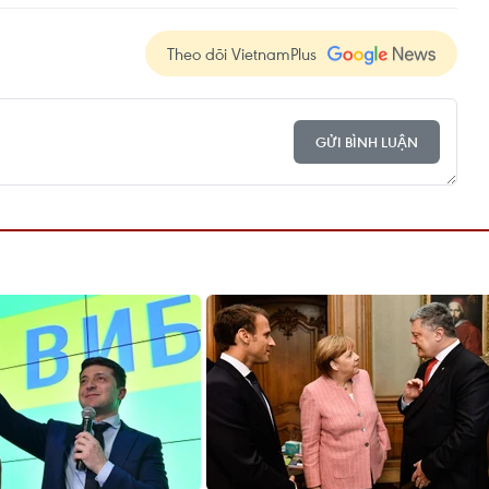
Theo dõi VietnamPlus
GỬI BÌNH LUẬN