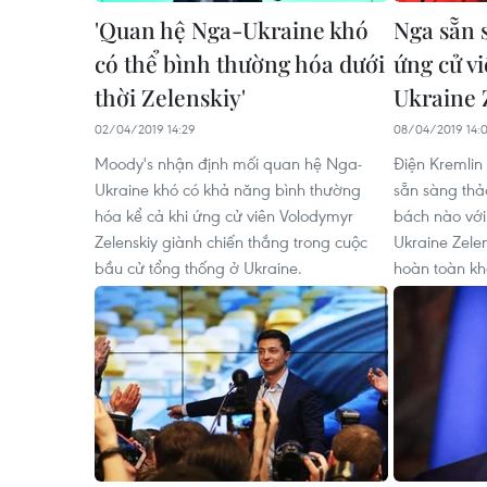
'Quan hệ Nga-Ukraine khó
Nga sẵn s
có thể bình thường hóa dưới
ứng cử v
thời Zelenskiy'
Ukraine 
02/04/2019 14:29
08/04/2019 14:
Moody's nhận định mối quan hệ Nga-
Điện Kremlin
Ukraine khó có khả năng bình thường
sẵn sàng thả
hóa kể cả khi ứng cử viên Volodymyr
bách nào với
Zelenskiy giành chiến thắng trong cuộc
Ukraine Zelen
bầu cử tổng thống ở Ukraine.
hoàn toàn kh