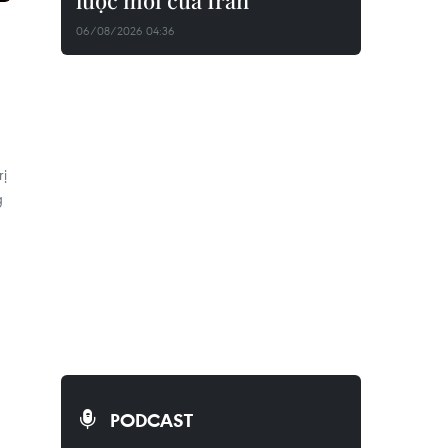
lược mới của Iran
06/08/2026 04:36
rị
g
PODCAST