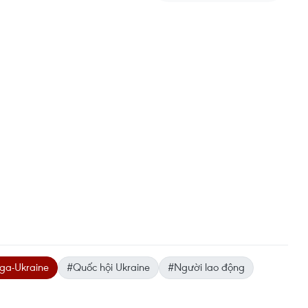
ga-Ukraine
#Quốc hội Ukraine
#Người lao động