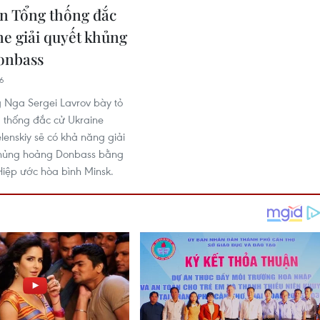
n Tổng thống đắc
ne giải quyết khủng
onbass
36
 Nga Sergei Lavrov bày tỏ
 thống đắc cử Ukraine
lenskiy sẽ có khả năng giải
khủng hoảng Donbass bằng
 Hiệp ước hòa bình Minsk.