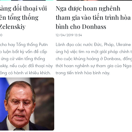
àng đối thoại với
Nga được hoan nghênh
iên tổng thống
tham gia vào tiến trình hòa
Zelenskiy
bình cho Donbass
00
12/04/2019 13:54
 cho hay Tổng thống Putin
Lãnh đạo các nước Đức, Pháp, Ukraine
o luận bất kỳ vấn đề cấp
ủng hộ việc tìm ra một giải pháp chính t
 ứng cử viên tổng thống
cho cuộc khủng hoảng ở Donbass, đồn
skiy, nếu cuộc đối thoại này
thời hoan nghênh sự tham gia của Nga
ông có hành vi khiêu khích.
trong tiến trình hòa bình này.