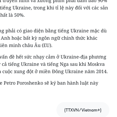
ài truyền hình và xưởng phim phải đảm bảo 90%
iếng Ukraine, trong khi tỉ lệ này đối với các sản
nhất là 50%.
g phải có giao diện bằng tiếng Ukraine mặc dù
g Anh hoặc bất kỳ ngôn ngữ chính thức khác
Liên minh châu Âu (EU).
vấn đề hết sức nhạy cảm ở Ukraine-địa phương
y cả tiếng Ukraine và tiếng Nga sau khi Moskva
à cuộc xung đột ở miền Đông Ukraine năm 2014.
e Petro Poroshenko sẽ ký ban hành luật này
(TTXVN/Vietnam+)