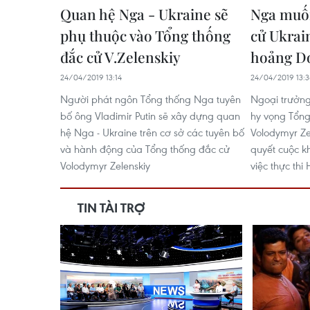
Quan hệ Nga - Ukraine sẽ
Nga muố
phụ thuộc vào Tổng thống
cử Ukrai
đắc cử V.Zelenskiy
hoảng D
24/04/2019 13:14
24/04/2019 13:
Người phát ngôn Tổng thống Nga tuyên
Ngoại trưởng
bố ông Vladimir Putin sẽ xây dựng quan
hy vọng Tổng
hệ Nga - Ukraine trên cơ sở các tuyên bố
Volodymyr Ze
và hành động của Tổng thống đắc cử
quyết cuộc 
Volodymyr Zelenskiy
việc thực thi