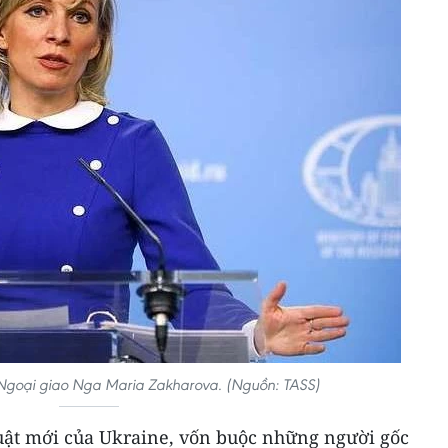
Ngoại giao Nga Maria Zakharova. (Nguồn: TASS)
luật mới của Ukraine, vốn buộc những người gốc