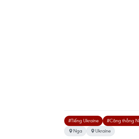
#Tiếng Ukraine
#Căng thẳng N
Nga
Ukraine