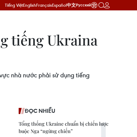
Tiếng Việt
English
Français
Español
中文
Русский
g tiếng Ukraina
vực nhà nước phải sử dụng tiếng
ĐỌC NHIỀU
Tổng thống Ukraine chuẩn bị chiến lược
buộc Nga “ngừng chiến”