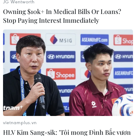
JG Wentworth
Owning $10k+ In Medical Bills Or Loans?
Stop Paying Interest Immediately
Theo dõi VietnamPlus
TIN CÙNG CHUYÊN MỤC
Naver và NVIDIA tăng tốc xây dựng
“Nhà máy AI,” hướng tới doanh thu
từ năm 2027
07/08/2026 13:01
vietnamplus.vn
HLV Kim Sang-sik: 'Tôi mong Đình Bắc vươn