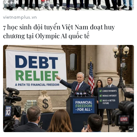
(Vietnam+)
vietnamplus.vn
7 học sinh đội tuyển Việt Nam đoạt huy
chương tại Olympic AI quốc tế
#Google
#Gmail
#Google+
#Hangouts
#Google Play
#Mạng xã hội
#Truy cập