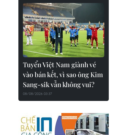
Tuyển Việt Nam giành vé
vào bán kết, vì sao ông Kim
Sang-sik vẫn không vui?
08/08/2026 03:37