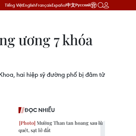
Tiếng Việt
English
Français
Español
中文
Русский
ung ương 7 khóa
Khoa, hai hiệp sỹ đường phố bị đâm tử
ĐỌC NHIỀU
Mường Than tan hoang sau lũ
quét, sạt lở đất