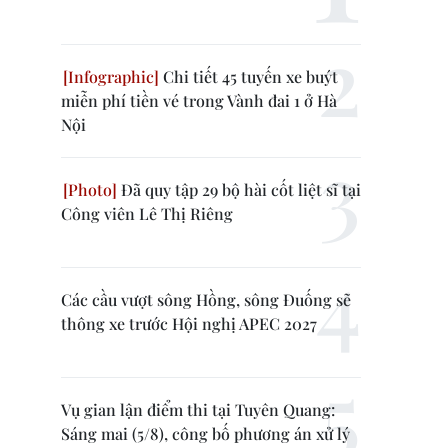
Chi tiết 45 tuyến xe buýt
miễn phí tiền vé trong Vành đai 1 ở Hà
Nội
Đã quy tập 29 bộ hài cốt liệt sĩ tại
Công viên Lê Thị Riêng
Các cầu vượt sông Hồng, sông Đuống sẽ
thông xe trước Hội nghị APEC 2027
Vụ gian lận điểm thi tại Tuyên Quang:
Sáng mai (5/8), công bố phương án xử lý