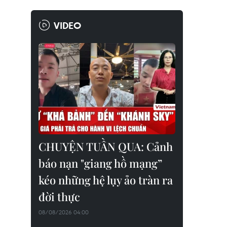
VIDEO
CHUYỆN TUẦN QUA: Cảnh
báo nạn "giang hồ mạng”
kéo những hệ lụy ảo tràn ra
đời thực
08/08/2026 04:00