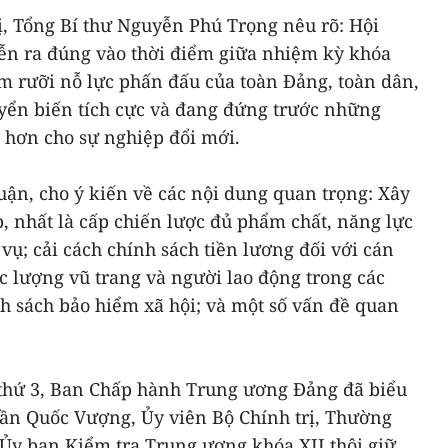
ị, Tổng Bí thư Nguyễn Phú Trọng nêu rõ: Hội
ễn ra đúng vào thời điểm giữa nhiệm kỳ khóa
ăm rưỡi nỗ lực phấn đấu của toàn Đảng, toàn dân,
uyển biến tích cực và đang đứng trước những
p hơn cho sự nghiệp đổi mới.
luận, cho ý kiến về các nội dung quan trọng: Xây
, nhất là cấp chiến lược đủ phẩm chất, năng lực
vụ; cải cách chính sách tiền lương đối với cán
ực lượng vũ trang và người lao động trong các
h sách bảo hiểm xã hội; và một số vấn đề quan
c thứ 3, Ban Chấp hành Trung ương Đảng đã biểu
rần Quốc Vượng, Ủy viên Bộ Chính trị, Thường
 Ủy ban Kiểm tra Trung ương khóa XII thôi giữ