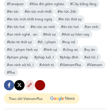
#Fansipan
#Xóa đói giảm nghèo
#Cây bằng lăng
#tin tức
#tin tức mới nhất
#tin tức 24h
#tin tức mới nhất trong ngày
#tin tức thời sự
#tin tức hot
#tin tức an ninh
#tin tức hot
#an ninh
#an ninh nghệ an
#thời sự
#thời sự hôm nay
#bản tin thời sự
#tội phạm
#truy nã
#tội phạm hình sự
#hình sự
#công an
#vụ án
#phạm pháp
#pháp luật
#pháp đình
#xã hội
#an ninh xã hội
#chính trị
#VietnamPlus
#Vietnam
#Plus
Theo dõi VietnamPlus