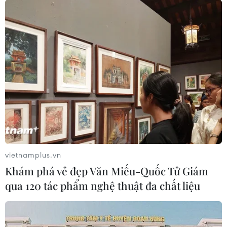
vietnamplus.vn
Khám phá vẻ đẹp Văn Miếu-Quốc Tử Giám
qua 120 tác phẩm nghệ thuật đa chất liệu