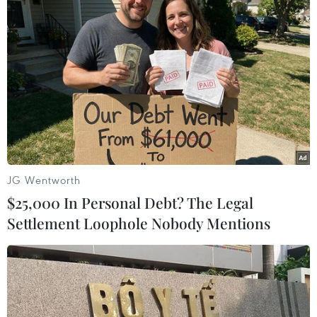
JG Wentworth
$25,000 In Personal Debt? The Legal
Settlement Loophole Nobody Mentions
Đại diện Nga và Syria lên án sự hiện diện
của quân đội Mỹ tại Syria
12/12/2019 05:45
Theo phái viên Nga, các lực lượng quân đội Mỹ nên rời