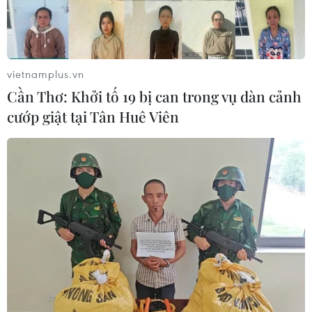
vietnamplus.vn
Cần Thơ: Khởi tố 19 bị can trong vụ dàn cảnh
cướp giật tại Tân Huê Viên
TIN CÙNG CHUYÊN MỤC
Chuyên gia Nhật Bản nói Việt Nam
nên ưu tiên sản xuất và đóng gói chip
bán dẫn
08/08/2026 13:28