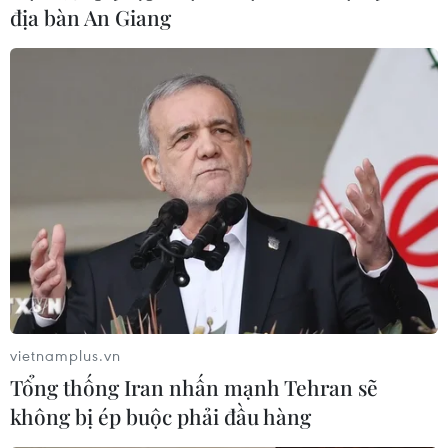
Thổ Nhĩ Kỳ hậu thuẫn tại tỉnh Idlib.
địa bàn An Giang
vietnamplus.vn
Tổng thống Iran nhấn mạnh Tehran sẽ
không bị ép buộc phải đầu hàng