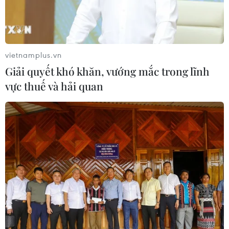
07/08/2026 08:33
Canh tác biển - động lực mới cho
kinh tế biển Việt Nam
vietnamplus.vn
07/08/2026 08:14
Giải quyết khó khăn, vướng mắc trong lĩnh
vực thuế và hải quan
Giá vàng hướng tới tuần tăng mạnh
nhất kể từ tháng 1/2026
07/08/2026 08:14
Hạn hán nghiêm trọng đe dọa "huyết
mạch" kinh tế châu Âu
07/08/2026 07:58