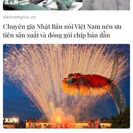
vietnamplus.vn
Chuyên gia Nhật Bản nói Việt Nam nên ưu
tiên sản xuất và đóng gói chip bán dẫn
Syria: Nổ bom xe tại Aleppo, ít nhất 14
người đã thiệt mạng
06/10/2020 13:47
Vụ nổ xảy ra gần một bến xe buýt ở trung tâm thị trấn
al-Bab đang thuộc sự kiểm soát của các lực lượng Thổ
Nhĩ Kỳ và nhóm phiến quân được Thổ Nhĩ Kỳ hậu
thuẫn.