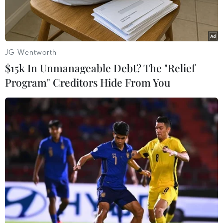
áp đặt.
JG Wentworth
$15k In Unmanageable Debt? The "Relief
Program" Creditors Hide From You
Một trạm bơm xăng ở Damascus, Syria. (Ảnh: AFP/TTXVN)
Chính quyền Syria đã quyết định tăng mạnh giá
xăng dầu tại những khu vực do chính phủ kiểm
soát, đồng thời nhấn mạnh chính các biện pháp