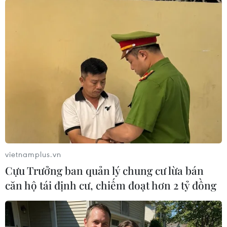
#Syria
#Bashar al-Assad
#Giá xăng dầu
#Biện pháp trừng phạt
#Mỏ dầu
#Người Kurd
Syria
Theo dõi VietnamPlus
vietnamplus.vn
Cựu Trưởng ban quản lý chung cư lừa bán
căn hộ tái định cư, chiếm đoạt hơn 2 tỷ đồng
TIN LIÊN QUAN