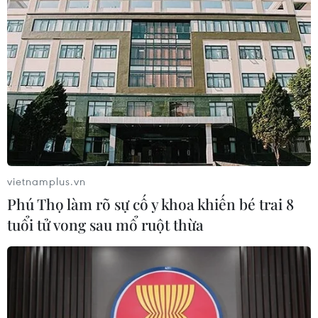
vietnamplus.vn
Phú Thọ làm rõ sự cố y khoa khiến bé trai 8
tuổi tử vong sau mổ ruột thừa