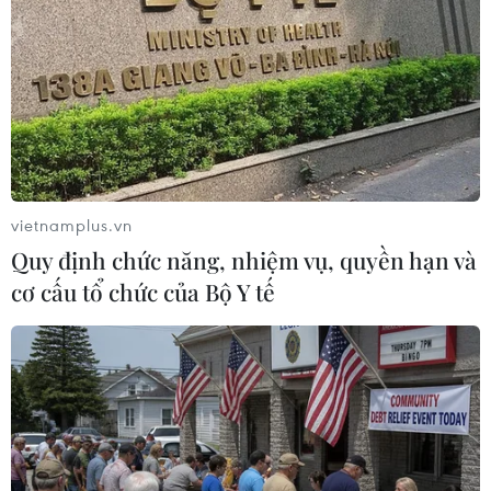
khỏi lãnh thổ Syria bởi đây là cách duy nhất để giải
quyết những bất đồng còn tồn đọng giữa các lực lượng
người Kurd và chính quyền trung ương.
vietnamplus.vn
Quy định chức năng, nhiệm vụ, quyền hạn và
cơ cấu tổ chức của Bộ Y tế
Nguyên nhân khiến Mỹ và Nga 'đụng độ' ở