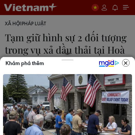
XÃ HỘI
PHÁP LUẬT
Tạm giữ hình sự 2 đối tượng
trong vụ xả dầu thải tại Hoà
Bình
Khám phá thêm
Sơn Bách - Minh Sơn
18/10/2019 10:28
Cơ quan Cảnh sát điều tra Công an tỉnh Hoà Bình
đã tạm giữ hình sự 2 đối tượng có liên quan đến vụ
xả dầu thải tại đầu nguồn nước sạch sông Đà.