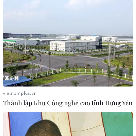
05/08/2026 09:22
Tiếp nhận 47 công dân Việt Nam bị
Hoa Kỳ trục xuất về nước
05/08/2026 07:38
Đồng Nai phát hiện 7 cơ sở nuôi lợn
"vỗ béo" sử dụng chất cấm
05/08/2026 04:59
vietnamplus.vn
Thành lập Khu Công nghệ cao tỉnh Hưng Yên
Triệt phá thành công hệ
thống Lương Sơn TV đánh bạc lên tới
1.500 tỷ đồng/tháng
05/08/2026 04:57