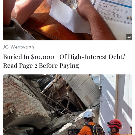
Tuyến ống thô kín dẫn nước từ nguồn bơm trực tiếp vào
khu xử lý của Nhà máy nước sạch sẽ giảm thiểu được
nguy cơ ô nhiễm.
JG Wentworth
Buried In $10,000+ Of High-Interest Debt?
Read Page 2 Before Paying
Vụ ô nhiễm nguồn nước sông Đà: Cảnh