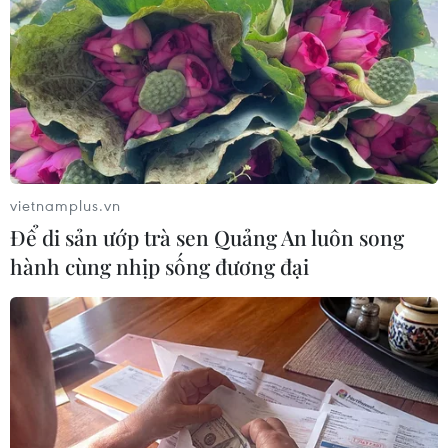
vietnamplus.vn
Để di sản ướp trà sen Quảng An luôn song
hành cùng nhịp sống đương đại
Hòa Bình kiến nghị xây đường dẫn nước
kín vào Nhà máy nước sông Đà
18/10/2019 09:31