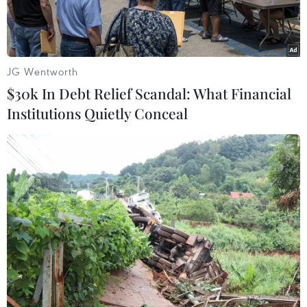
JG Wentworth
$30k In Debt Relief Scandal: What Financial
Institutions Quietly Conceal
Ảnh minh họa. (Nguồn: Minh Sơn/Vietnam+)
Liên quan đến vụ xả dầu thải tại đầu nguồn
nước sạch sông Đà (Kỳ Sơn, Hoà Bình), Cơ quan
Cảnh sát điều tra Công an tỉnh Hoà Bình đã tạm
giữ hình sự 2 đối tượng tình nghi.
Xác nhận với phóng viên, Thiếu tá Nguyễn Hữu
Đức - Phó Giám đốc Công an tỉnh Hòa Bình cho