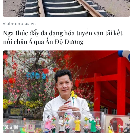
CƠ QUAN CHỦ QUẢN: THÔNG TẤN XÃ VIỆT NAM
Tổng Biên tập: TRẦN TIẾN DUẨN
vietnamplus.vn
Phó Tổng Biên tập: NGUYỄN THỊ TÁM, KHÚC THANH
Nga thúc đẩy đa dạng hóa tuyến vận tải kết
THỦY
nối châu Á qua Ấn Độ Dương
Sở hữu trí tuệ
Quy định sử dụng
RSS
Hỗ trợ
Ngôn ngữ
TTXVN
Dịch vụ tin
Quảng cáo
Liên hệ
Giấy phép số: 1374/GP-BTTTT do Bộ Thông tin và Truyền thông