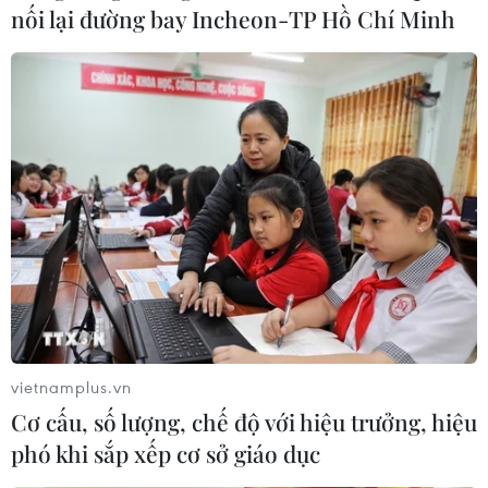
nối lại đường bay Incheon-TP Hồ Chí Minh
vietnamplus.vn
Cơ cấu, số lượng, chế độ với hiệu trưởng, hiệu
phó khi sắp xếp cơ sở giáo dục