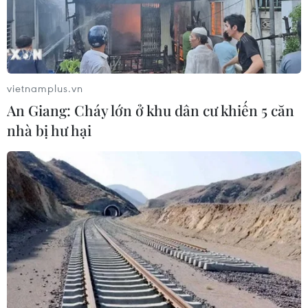
Đắk Lắk: Bắt đối tượng lừa đảo
chiếm đoạt hơn 26 tỷ đồng sau gần 9
năm lẩn trốn
04/08/2026 10:53
vietnamplus.vn
An Giang: Cháy lớn ở khu dân cư khiến 5 căn
Khởi tố 16 đối tường trong đường dây
nhà bị hư hại
tổ chức đánh bạc trực tuyến quy mô
lớn
04/08/2026 09:30
Xem thêm